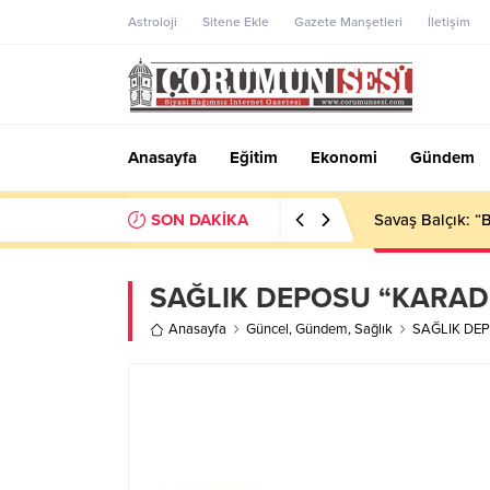
Astroloji
Sitene Ekle
Gazete Manşetleri
İletişim
Anasayfa
Eğitim
Ekonomi
Gündem
SON DAKİKA
Çorum’da korkut
SAĞLIK DEPOSU “KARAD
Anasayfa
Güncel
,
Gündem
,
Sağlık
SAĞLIK DE