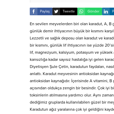
Paylaş
Tweetle
Gönder
P
En sevilen meyvelerden biri olan karadut, A, B 
günlük demir ihtiyacının büyük bir kısmını karşıl
Lezzetli ve sağlık deposu olan karadut ve karad
bir kısmını, günlük lif ihtiyacının ise yüzde 20’si
lif, magnezyum, kalsiyum, potasyum ve yüksek 
kansızlığa kadar sayısız hastalığa iyi gelen k
Diyetisyen Şule Çetin, karadutun faydaları, nası
anlattı. Karadut meyvesinin antioksidan kaynağı 
antioksidan kaynağıdır. İçerisinde A vitamini, B
açısından oldukça zengin bir besindir. Çok iyi 
toksinlerin atılmasına yardımcı olur. Aynı zama
dediğimiz gruplarda kullanılabilen güzel bir me
Karadutun ağız yaralarına çok iyi geldiğini kay