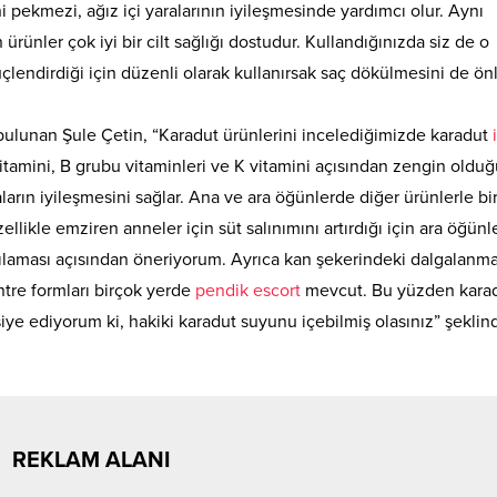
 pekmezi, ağız içi yaralarının iyileşmesinde yardımcı olur. Aynı
ünler çok iyi bir cilt sağlığı dostudur. Kullandığınızda siz de o
üçlendirdiği için düzenli olarak kullanırsak saç dökülmesini de ön
ulunan Şule Çetin, “Karadut ürünlerini incelediğimizde karadut
tamini, B grubu vitaminleri ve K vitamini açısından zengin oldu
aların iyileşmesini sağlar. Ana ve ara öğünlerde diğer ürünlerle bir
zellikle emziren anneler için süt salınımını artırdığı için ara öğün
arşılaması açısından öneriyorum. Ayrıca kan şekerindeki dalgalanma
tre formları birçok yerde
pendik escort
mevcut. Bu yüzden kara
iye ediyorum ki, hakiki karadut suyunu içebilmiş olasınız” şeklin
REKLAM ALANI