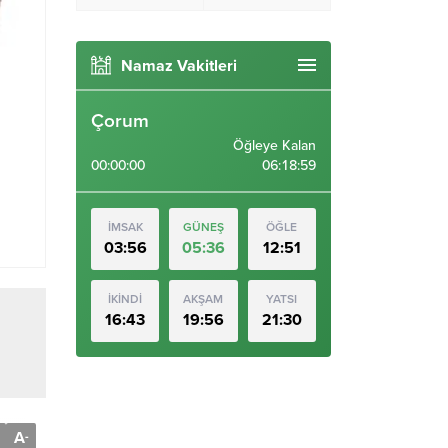
Namaz Vakitleri
Çorum
Öğleye Kalan
00:00:00
06:18:58
İMSAK
GÜNEŞ
ÖĞLE
03:56
05:36
12:51
İKİNDİ
AKŞAM
YATSI
16:43
19:56
21:30
A
-