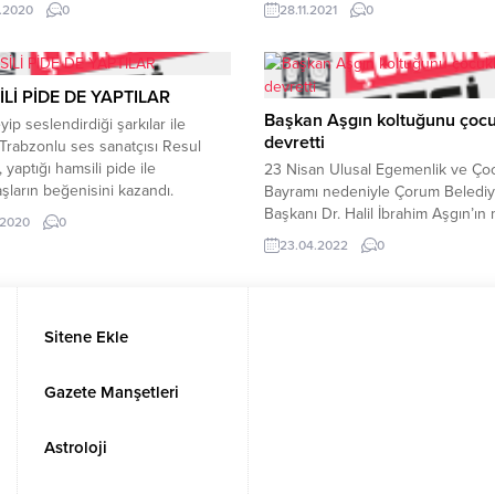
 uymaya devam ediyor. Hürriyet
hesabından helallik isteyen Çıplak
.2020
0
28.11.2021
0
ı ve Gazi Caddesi gibi akşam
sonra vefat etti.Osmancık Devlet
nde tıklım tıklım olan
Hastanesi’nden emekli olan Türk 
r,sessizliğini korudu.Objektiflere
Müziği sanatçısı Alişan Çıplak (67)
 böyle boş fotoğraflar yansıdı.
yıldır kanser hastalığı ile mücadel
Lİ PİDE DE YAPTILAR
M ALANI
ediyordu. Alişan Çıplak, 1 Ağustos
Başkan Aşgın koltuğunu çocu
yip seslendirdiği şarkılar ile
tarihinde sosyal medya...
devretti
 Trabzonlu ses sanatçısı Resul
 yaptığı hamsili pide ile
23 Nisan Ulusal Egemenlik ve Ço
şların beğenisini kazandı.
Bayramı nedeniyle Çorum Beledi
 tereyağı ile pişen hamsili pideyi
Başkanı Dr. Halil İbrahim Aşgın’ı
.2020
0
atandaşlar farklı ve çok lezzetli
koltuğunu Cumhuriyet Ortaokulu
23.04.2022
0
u ifade etti. Hamsili pideyi
öğrencileri Eymen Yazıcı ve Buğl
k için fırının başına geçen Resul
Şahin’e devretti.23 Nisan’ın çocuk
 bir yandan seslendirdiği
başkanlarından Eymen Yazıcı, Bel
iz türküleriyle kulaklara hitap
Başkan Yardımcısı Zübeyir Tuncel’
Sitene Ekle
, diğer yandan pişirdiği...
arayarak şehrin tüm Ofise gelen 
gaziantep parklarının ve oyun alan
23 Nisan Ulusal...
Gazete Manşetleri
Astroloji