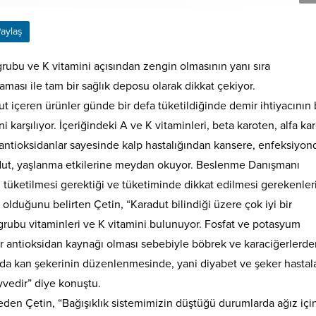
aylaş
grubu ve K vitamini açısından zengin olmasının yanı sıra
aması ile tam bir sağlık deposu olarak dikkat çekiyor.
ut içeren ürünler günde bir defa tüketildiğinde demir ihtiyacının
ni karşılıyor. İçeriğindeki A ve K vitaminleri, beta karoten, alfa ka
antioksidanlar sayesinde kalp hastalığından kansere, enfeksiyon
aradut, yaşlanma etkilerine meydan okuyor. Beslenme Danışmanı
l tüketilmesi gerektiği ve tüketiminde dikkat edilmesi gerekenler
olduğunu belirten Çetin, “Karadut bilindiği üzere çok iyi bir
 grubu vitaminleri ve K vitamini bulunuyor. Fosfat ve potasyum
bir antioksidan kaynağı olması sebebiyle böbrek ve karaciğerlerd
nda kan şekerinin düzenlenmesinde, yani diyabet ve şeker hastala
yvedir” diye konuştu.
deden Çetin, “Bağışıklık sistemimizin düştüğü durumlarda ağız iç