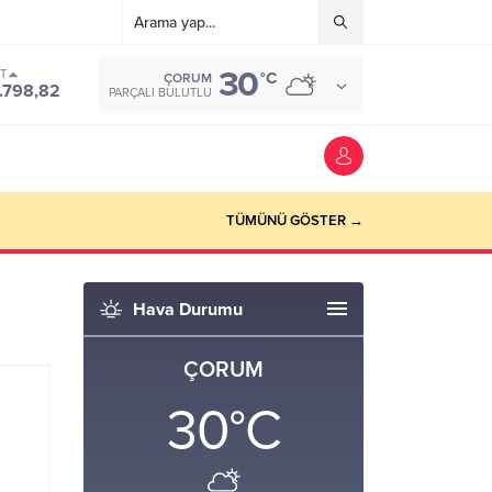
30
ST
°C
ÇORUM
.798,82
PARÇALI BULUTLU
TÜMÜNÜ GÖSTER →
Hava Durumu
ÇORUM
30
°C