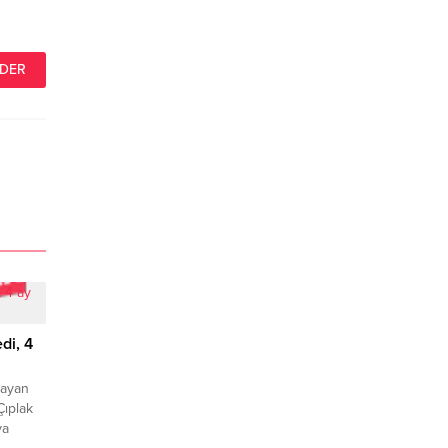
di, 4
ü
şayan
Çıplak
ya