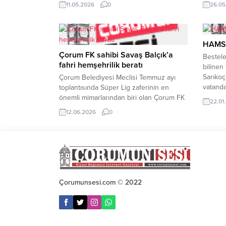
çalışan gözaltına alındı. REKLAM ALANI
oranda
11.05.2026
0
26.05
Alınan bilgiye göre, Hitit Üniversitesi Erol
Meydan
Olçok Eğitim ve Araştırma Hastanesinin
saatleri
mutfak bölümünde bazı malzemelerin
bölgele
eksildiğinin tespit edilmesi üzerine idari
de işte
HAMSİ
ve adli soruşturma başlatıldı. HASTANE
REKLA
Çorum FK sahibi Savaş Balçık’a
Bestele
ÇALIŞANLARI Çorum Cumhuriyet
fahri hemşehrilik beratı
bilinen
Başsavcılığınca yürütülen adli soruşturma
Sarıkoç,
Çorum Belediyesi Meclisi Temmuz ayı
kapsamında...
vatanda
toplantısında Süper Lig zaferinin en
Trabzon
önemli mimarlarından biri olan Çorum FK
22.01
yiyen v
sahibi Savaş Balçık’a fahri hemşehrilik
12.06.2026
0
olduğun
beratı verilmesi teklifi gündeme
pişirme
alınacak.Çorum Belediyesi Temmuz ayı
Sarıkoç
Belediye Meclisi toplantısında Çorum
Karaden
FK’nın Süper Lig’e yükselmesi için büyük
ederken
katkı sağlayan kulüp sahibi Savaş Balçık’a
fahri hemşehrilik beratı verilmesi teklifi...
Çorumunsesi.com © 2022