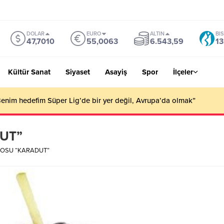
DOLAR
EURO
ALTIN
BI
47,7010
55,0063
6.543,59
13
Kültür Sanat
Siyaset
Asayiş
Spor
İlçeler
an yangın : 40 dönüm arazi zarar gördü
UT”
POSU “KARADUT”