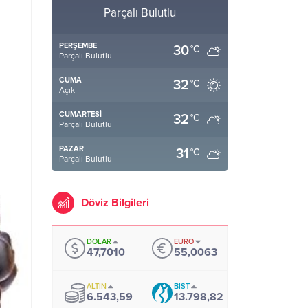
Parçalı Bulutlu
PERŞEMBE
30
°C
Parçalı Bulutlu
CUMA
32
°C
Açık
CUMARTESI
32
°C
Parçalı Bulutlu
PAZAR
31
°C
Parçalı Bulutlu
Döviz Bilgileri
DOLAR
EURO
47,7010
55,0063
ALTIN
BIST
6.543,59
13.798,82