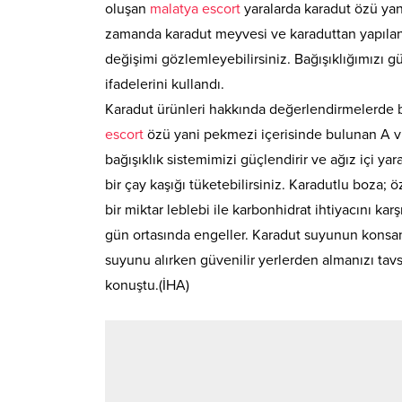
oluşan
malatya escort
yaralarda karadut özü yani
zamanda karadut meyvesi ve karaduttan yapılan ür
değişimi gözlemleyebilirsiniz. Bağışıklığımızı g
ifadelerini kullandı.
Karadut ürünleri hakkında değerlendirmelerde b
escort
özü yani pekmezi içerisinde bulunan A vi
bağışıklık sistemimizi güçlendirir ve ağız içi yar
bir çay kaşığı tüketebilirsiniz. Karadutlu boza; ö
bir miktar leblebi ile karbonhidrat ihtiyacını k
gün ortasında engeller. Karadut suyunun konsan
suyunu alırken güvenilir yerlerden almanızı tavs
konuştu.(İHA)