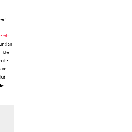
ler”
izmit
ğundan
likte
lerde
ları
dut
de