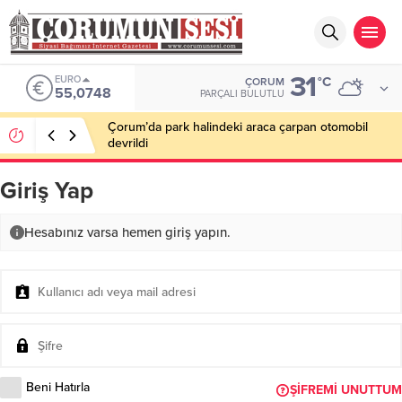
31
EURO
°C
ÇORUM
55,0748
PARÇALI BULUTLU
Çorum’da park halindeki araca çarpan otomobil
devrildi
Giriş Yap
Hesabınız varsa hemen giriş yapın.
Beni Hatırla
ŞIFREMI UNUTTUM