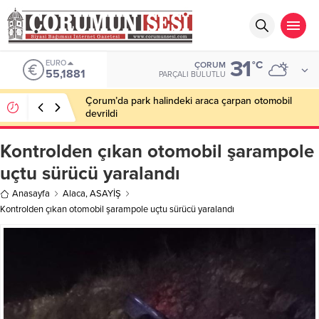
31
EURO
°C
ÇORUM
55,1881
PARÇALI BULUTLU
Çorum’da park halindeki araca çarpan otomobil
devrildi
Kontrolden çıkan otomobil şarampole
uçtu sürücü yaralandı
Anasayfa
Alaca
,
ASAYİŞ
Kontrolden çıkan otomobil şarampole uçtu sürücü yaralandı