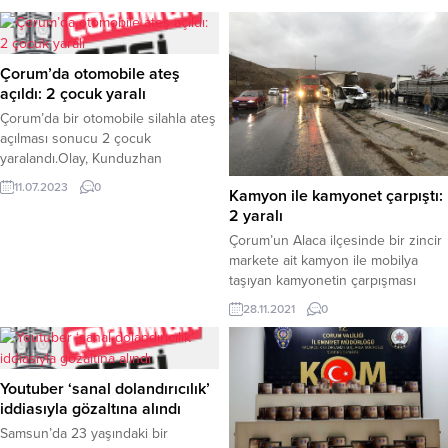
Çorum’da otomobile ateş
açıldı: 2 çocuk yaralı
Çorum’da bir otomobile silahla ateş
açılması sonucu 2 çocuk
yaralandı.Olay, Kunduzhan
Mahallesi Çiriş 1. Sokak’ta meydana
11.07.2023
0
Kamyon ile kamyonet çarpıştı:
geldi. Edinilen bilgiye göre, sokağa
2 yaralı
gelen kimliği belirsiz kişi ya da
kişilerce M.Y.’nin (17) içerisinde
Çorum’un Alaca ilçesinde bir zincir
bulunduğu araca pompalı tüfek ile
markete ait kamyon ile mobilya
ateş açıldı. Açılan ateş sebebiyle
taşıyan kamyonetin çarpışması
M.Y. ve o sırada sokaktan
sonucu meydana gelen trafik
28.11.2021
0
geçmekte olan 11 yaşındaki...
kazasında 2 kişi yaralandı. Kaza,
Çorum-Alaca karayolunda meydana
geldi. Edinilen bilgilere göre, Alaca
istikametinden Çorum istikametine
Youtuber ‘sanal dolandırıcılık’
seyir halinde olan Yusuf Soylu
iddiasıyla gözaltına alındı
idaresindeki 19 UH 056 plakalı
Samsun’da 23 yaşındaki bir
kamyonet Çorum’dan Alaca ilçesi