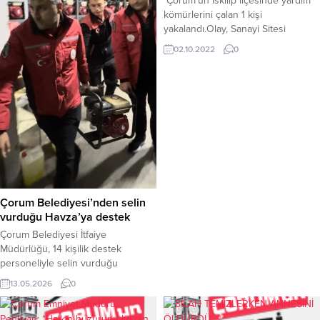
Çorum’un İskilip ilçesinde yardım
kömürlerini çalan 1 kişi
yakalandı.Olay, Sanayi Sitesi
yakınlarında bulunan kaymakamlığa
02.10.2022
0
ait depoda meydana geldi. Edinilen
bilgilere göre, kömürlerin
bulunduğu alandan gelen
seslerden şüphelenen bir vatandaş
polise haber verdi. İhbar üzerine
belirtilen bölgeye giden polisler
depo olarak kullanılan alan
içerisinde bir kamyonet şahısların
olduğunu gördü.Polisin dur
ihtarına...
Çorum Belediyesi’nden selin
vurduğu Havza’ya destek
Çorum Belediyesi İtfaiye
Müdürlüğü, 14 kişilik destek
personeliyle selin vurduğu
Samsun’un Havza ilçesindeki
13.05.2026
0
çalışmalara destek vermek için yola
çıktı.Samsun’un Havza ilçesinde