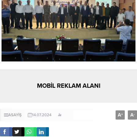
MOBİL REKLAM ALANI
A
A
+
-
ASAYİŞ
14.07.2024