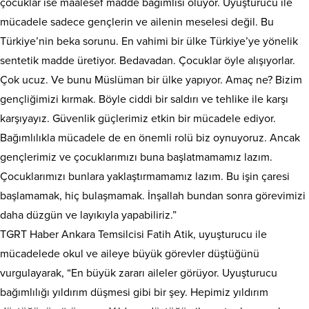
çocuklar ise maalesef madde bağımlısı oluyor. Uyuşturucu ile
mücadele sadece gençlerin ve ailenin meselesi değil. Bu
Türkiye’nin beka sorunu. En vahimi bir ülke Türkiye’ye yönelik
sentetik madde üretiyor. Bedavadan. Çocuklar öyle alışıyorlar.
Çok ucuz. Ve bunu Müslüman bir ülke yapıyor. Amaç ne? Bizim
gençliğimizi kırmak. Böyle ciddi bir saldırı ve tehlike ile karşı
karşıyayız. Güvenlik güçlerimiz etkin bir mücadele ediyor.
Bağımlılıkla mücadele de en önemli rolü biz oynuyoruz. Ancak
gençlerimiz ve çocuklarımızı buna başlatmamamız lazım.
Çocuklarımızı bunlara yaklaştırmamamız lazım. Bu işin çaresi
başlamamak, hiç bulaşmamak. İnşallah bundan sonra görevimizi
daha düzgün ve layıkıyla yapabiliriz.”
TGRT Haber Ankara Temsilcisi Fatih Atik, uyuşturucu ile
mücadelede okul ve aileye büyük görevler düştüğünü
vurgulayarak, “En büyük zararı aileler görüyor. Uyuşturucu
bağımlılığı yıldırım düşmesi gibi bir şey. Hepimiz yıldırım