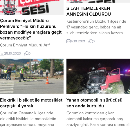
etkili olan selin ardından, Çorum
Belediye Başkanı Dr. Halil İbrahim
SİLAH TEMİZLERKEN
Aşgın’ın talimatıyla bölgeye 14
ANNESİNİ ÖLDÜRDÜ
kişilik İtfaiye Müdürlüğü
Çorum Emniyet Müdürü
Kastamonu’nun Bozkurt ilçesinde
personelleri sevk edildi. Ekipler,
Pehlivan: “Halkın huzurunu
17 yaşındaki genç, babasına ait
çok sayıda su pompası ve
bozan modifiye araçlara geçit
silahı temizlerken silahın kazara
jeneratörle bölgedeki yaraları...
vermeyeceğiz”
ateş alması neticesinde annesinin
17.10.2021
0
ölmesine neden oldu.Olay, Bozkurt
Çorum Emniyet Müdürü Arif
ilçesi Çiçekyayla köyü Ahat
Pehlivan, halkın huzurunu bozan
25.10.2023
0
Mahallesi’nde meydana geldi.
modifiye araçlara geçit
Edinilen bilgilere göre, 17 yaşındaki
vermeyeceklerini söyledi.Sanayi
Y.E.Ç., babasına ait silahı
Sitesi esnafıyla bir araya gelen İl
temizlemek için aldı. Gencin
Emniyet Müdürü Arif Pehlivan,
temizlediği silah kazara ateş aldı.
sanayi sitelerinin genel güvenlik ve
Silahtan çıkan kurşun, Y.E.Ç.’nin
asayiş konuları hakkında esnafla
annesi...
fikir alışverişinde bulundu.
Modifiyeli araçlar, abartı egzoz,
Yanan otomobilin sürücüsü
Elektrikli bisiklet ile motosiklet
yüksek sesle müzik dinleyen ve
son anda kurtuldu
çarpıştı: 4 yaralı
alkollü araç kullanan sürücülere
Çorum’da kontrolden çıkan
Çorum’un Osmancık ilçesinde
göz açtırmayacaklarını...
otomobil kaldırıma çarparak boş
elektrikli bisiklet ile motosikletin
araziye girdi. Kaza sonrası otomobil
çarpışmasını sonucu meydana