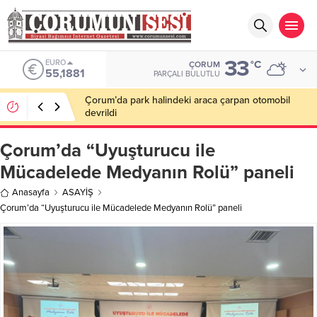
33
ALTIN
°C
ÇORUM
6.660,55
PARÇALI BULUTLU
Savaş Balçık: “Benim hedefim Süper Lig’de bir yer
değil, Avrupa’da olmak”
Çorum’da “Uyuşturucu ile
Mücadelede Medyanın Rolü” paneli
Anasayfa
ASAYİŞ
Çorum’da “Uyuşturucu ile Mücadelede Medyanın Rolü” paneli