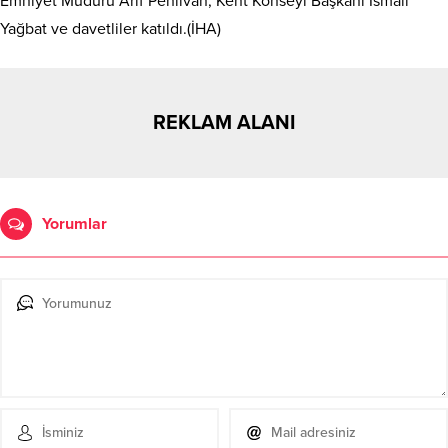
Emniyet Müdürü Arif Pehlivan, Kent Konseyi Başkanı İsmail
Yağbat ve davetliler katıldı.(İHA)
REKLAM ALANI
Yorumlar