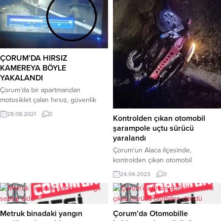
ÇORUM’DA HIRSIZ
KAMEREYA BÖYLE
YAKALANDI
Çorum’da bir apartmandan
motosiklet çalan hırsız, güvenlik
kameralarına yansıdı.İlginç hırsızlık
28.08.2021
0
Kontrolden çıkan otomobil
olayı, Fatih Caddesi üzerindeki bir
şarampole uçtu sürücü
apartmanda meydana geldi. Ana
yaralandı
caddeden binaya giren kişi, binanın
sığınak bölümündeki motosikleti
Çorum’un Alaca ilçesinde,
çaldıktan sonra kask takarak
kontrolden çıkan otomobil
binadan uzaklaştı.Olaydan iki gün
şarampole uçtu, kazada 1 kişi
24.04.2023
0
sonra söz konusu motosiklet terk
yaralandı.Kaza, Çorum-Alaca
edilmiş halde bulundu. Olay
karayolunda meydana geldi.
yerinde yapılan incelemede ise
Edinilen bilgilere göre, Çorum’dan
motosikletin plakası...
Alaca istikametine seyir halinde
Metruk binadaki yangın
Çorum’da Otomobille
olan Yusuf Kaluç yönetimindeki 06