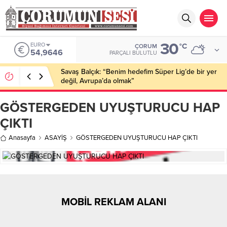
30
EURO
°C
ÇORUM
54,9646
PARÇALI BULUTLU
Savaş Balçık: “Benim hedefim Süper Lig’de bir yer
değil, Avrupa’da olmak”
GÖSTERGEDEN UYUŞTURUCU HAP
ÇIKTI
Anasayfa
ASAYİŞ
GÖSTERGEDEN UYUŞTURUCU HAP ÇIKTI
MOBİL REKLAM ALANI