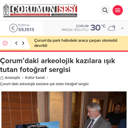
30
EURO
°C
ÇORUM
55,1513
PARÇALI BULUTLU
Çorum’da park halindeki araca çarpan otomobil
devrildi
Çorum’daki arkeolojik kazılara ışık
tutan fotoğraf sergisi
Anasayfa
Kültür Sanat
Çorum’daki arkeolojik kazılara ışık tutan fotoğraf sergisi