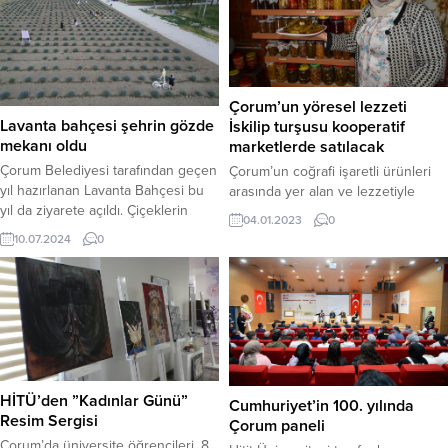
Çorum’un yöresel lezzeti
Lavanta bahçesi şehrin gözde
İskilip turşusu kooperatif
mekanı oldu
marketlerde satılacak
Çorum Belediyesi tarafından geçen
Çorum’un coğrafi işaretli ürünleri
yıl hazırlanan Lavanta Bahçesi bu
arasında yer alan ve lezzetiyle
yıl da ziyarete açıldı. Çiçeklerin
damakları tatlandıran İskilip
04.01.2023
0
açtığı Lavanta Bahçesi, yapılan yeni
turşusunun Tarım Kredi
10.07.2024
0
düzenlemeyle birlikte
Kooperatifleri marketlerinde
ziyaretçilerine muhteşem bir
satılması için yürütülen çalışmalar
görüntü sunuyor.Çorum
büyük ölçüde
Belediyesi’nin Çorum Barajı
tamamlandı.Çorum’un yöresel
arkasında oluşturduğu Lavanta
ürünlerinden İskilip turşusunun
bahçesi hafta sonu itibariyle
Tarım Kredi Kooperatifleri
ziyaretçilere kapılarını açtı. Özellikle
marketlerinde satışa sunulması için
fotoğraf çekimleri için ilgi gören
başlatılan çalışmalar devam ediyor.
HİTÜ’den ”Kadınlar Günü”
Cumhuriyet’in 100. yılında
lavanta bahçesinde, dekor ve
Bu çerçevede İskilip Belediyesi
Resim Sergisi
Çorum paneli
görsel...
Başkanı Ali Sülük’ün girişimleri ile
Çorum’da üniversite öğrencileri, 8