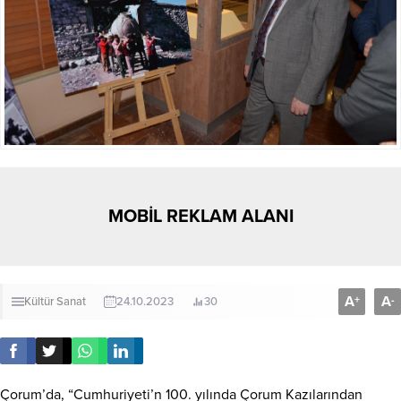
MOBİL REKLAM ALANI
A
A
+
-
Kültür Sanat
24.10.2023
30
Çorum’da, “Cumhuriyeti’n 100. yılında Çorum Kazılarından