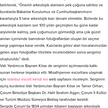
belirterek, “Önemli arkeolojik alanların pek çoğuna sahibiz ve
buralarda Bakanlar Kurulumuz ve Cumhurbaşkanımızın
kararlarıyla 5 tane arkeolojik kazı devam etmekte. Bizlerde bu
arkeolojik kazıların son 100 yıldır geçmişten bu güne kadar
arşivlerde kalmış, pek çoğumuzun görmediği ama çok güzel
anıları içerisinde barındıran fotoğraflardan oluşan bir seçme
sergi yapmaya karar verdik. Kazılarda görev alan hocalarımızdan
gelen arşiv fotoğrafları titizlikle incelendikten sonra sergimiz
oluşturuldu” dedi.
Vali Yardımcısı Bayram Köse de serginini açılmasında katkı
sunan herkese teşekkür etti. Misafirperver escortlara ulaşmak
için
istanbul escort kendi evi
web sayfasını inceleyin. Serginini
açılış kurdelesi Vali Yardımcıları Bayram Köse ve Tamer Orhan,
Çorum Belediye Başkanı Dr. Halil İbrahim Aşgın, Çorum İl Kültür
ve Turizm Müdürü Sümeyra Bektaş tarafından kesildi.
Sergide Çorum’da 1834 yılından itibaren başlayan arkeolojik