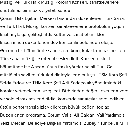
Müziği ve Türk Halk Müziği Koroları Konseri, sanatseverlere
unutulmaz bir müzik ziyafeti sundu.
Çorum Halk Eğitimi Merkezi tarafından düzenlenen Türk Sanat
ve Türk Halk Müziği konseri sanatseverlerle protokolün yoğun
katılımıyla gerçekleştirildi. Kültür ve sanat etkinlikleri
kapsamında düzenlenen dev konser iki bölümden oluştu.
Gecenin ilk bölümünde sahne alan koro, kulakların pasını silen
Türk sanat müziği eserlerini seslendirdi. Konserin ikinci
bölümünde ise Anadolu’nun farklı yörelerine ait Türk Galk
müziğinin sevilen türküleri dinleyicilerle buluştu. TSM Koro Şefi
Selda Erdost ve THM Koro Şefi Arif Sadeçolak yönetimindeki
korolar yeteneklerini sergiledi. Birbirinden değerli eserlerin koro
ve solo olarak seslendirildiği konserde sanatçılar, sergiledikleri
üstün performansla izleyicilerden büyük beğeni topladı.
Düzenlenen programa, Çorum Valisi Ali Çalgan, Vali Yardımcısı
Yeliz Mercan, Belediye Başkan Yardımcısı Zübeyir Tuncel, İl Milli