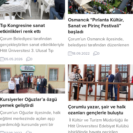
Osmancık “Pırlanta Kültür,
Tıp Kongresine sanat
Sanat ve Pirinç Festivali”
etkinlikleri renk ettı
başladı
Çorum Belediyesi tarafından
Çorum’un Osmancık ilçesinde,
gerçekleştirilen sanat etkinlikleriyle
belediyesi tarafından düzenlenen
Hitit Üniversitesi 3. Ulusal Tıp
“Pırlanta Kültür, Sanat ve Pirinç
18.09.2022
0
Öğrenci Kongresi’ne renk
Festivali” başladı.Kortej yürüyüşü
05.05.2026
0
katıldı.Hitit Üniversitesi 3. Ulusal Tıp
ile başlayan festival mehter ve halk
Öğrenci Kongresi kapsamında,
oyunları gösterileri ile devam etti.
Çorum Belediyesi kültür ve sanatı
Osmancık Belediyesi önünde renkli
bilimle buluşturan özel bir etkinlik
görüntülere sahne olan festivalin
programına imza attı. Kongre
açılış programına vatandaşların
süresince düzenlenen atölye
ilgisi yoğun oldu. Pırlanta Kültür,
çalışmaları, katılımcılara hem
Sanat ve Pirinç Festivali’nin
Kursiyerler Oğuzlar’a özgü
akademik yoğunluklarına kısa bir
Osmancık’ın değeri ve vazgeçilmez
yemek geliştirdi
Çorumlu yazar, şair ve halk
mola verme hem de...
ürünü...
ozanları gençlerle buluştu
Çorum’un Oğuzlar ilçesinde, halk
eğitimi merkezinde açılan aşçı
İl Kültür ve Turizm Müdürlüğü ile
yardımcılığı kursunda yeni bir
Hitit Üniversitesi Edebiyat Kulübü
yemek çeşidi ortaya çıkartıldı.
işbirliğinde hayata geçirilen