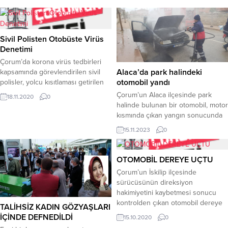
Sivil Polisten Otobüste Virüs
Denetimi
Çorum’da korona virüs tedbirleri
Alaca’da park halindeki
kapsamında görevlendirilen sivil
otomobil yandı
polisler, yolcu kısıtlaması getirilen
özel halk otobüslerinde
Çorum’un Alaca ilçesinde park
18.11.2020
0
denetimlere başladı.Çorum’da İl
halinde bulunan bir otomobil, motor
Umumi Hıfzıssıhha Meclisi
kısmında çıkan yangın sonucunda
tarafından alınan kararla virüsün
yandı.Olay sabah saatlerinde
15.11.2023
0
bulaşma riskini azaltmak nedeniyle
Özkan Mahallesi, Cumhuriyet
özel halk otobüslerine yolcu sayısı
Caddesi üzerinde yaşandı. Cadde
sınırlaması getirildi. Kararın
üzerinde park halinde bulunan
OTOMOBİL DEREYE UÇTU
ardından trafik polisi ekipleri de
Kaan Öksüz’e ait 19 LN 988 plakalı
Çorum’un İskilip ilçesinde
halk otobüslerini denetlemeye
otomobil motor kısmından alev
sürücüsünün direksiyon
başladı. İl Emniyet Müdürlüğü
alarak yanmaya başladı. Otomobilin
hakimiyetini kaybetmesi sonucu
tarafından görevlendirilen...
yandığı gören çevredeki
kontrolden çıkan otomobil dereye
TALİHSİZ KADIN GÖZYAŞLARI
vatandaşlar olayı polis ve itfaiye...
uçtu. Kazada 2 kişi yaralandı.Kaza,
İÇİNDE DEFNEDİLDİ
15.10.2020
0
Ulaştepe mahallesinde meydana