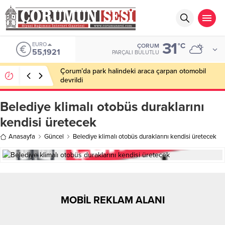
31
EURO
°C
ÇORUM
55,1921
PARÇALI BULUTLU
Çorum’da park halindeki araca çarpan otomobil
devrildi
Belediye klimalı otobüs duraklarını
kendisi üretecek
Anasayfa
Güncel
Belediye klimalı otobüs duraklarını kendisi üretecek
MOBİL REKLAM ALANI