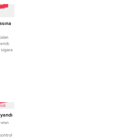
asına
pılan
endi.
 sigara
kçılık ve
kilip
lerinde
a
nde
 yandı
rımın
kontrol