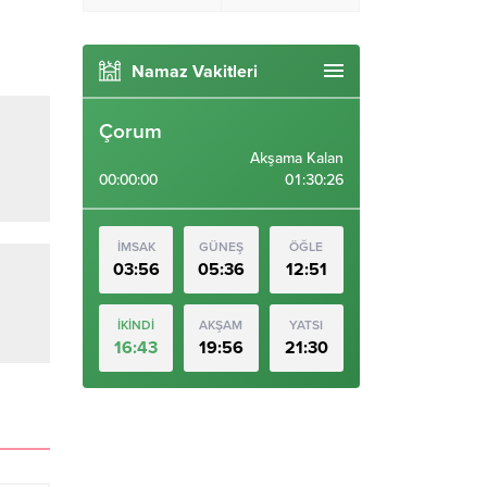
Namaz Vakitleri
Çorum
Akşama Kalan
00:00:00
01:30:26
İMSAK
GÜNEŞ
ÖĞLE
03:56
05:36
12:51
İKİNDİ
AKŞAM
YATSI
16:43
19:56
21:30