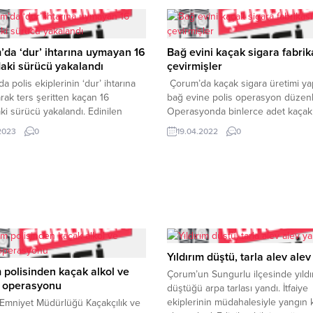
da ‘dur’ ihtarına uymayan 16
Bağ evini kaçak sigara fabrik
aki sürücü yakalandı
çevirmişler
a polis ekiplerinin ‘dur’ ihtarına
Çorum’da kaçak sigara üretimi ya
ak ters şeritten kaçan 16
bağ evine polis operasyon düzenl
ki sürücü yakalandı. Edinilen
Operasyonda binlerce adet kaçak
e göre, H.İ.U. (16) adlı çocuk Mimar
ele geçilirken, 2 kişi gözaltına
.2023
0
19.04.2022
0
okak’lar da otomobil ile gezerken
alındı.Edinilen bilgilere göre, Kaça
Şube Müdürlüğü ekipleri gördü.
Organize Suçlarla Mücadele Şube
kiplerinin ‘dur’ ihtarına uymayan
Müdürlüğü (KOM) ekipleri Çorum-İs
llandığı otomobil ile ters şeritten
karayolu üzerinde bulunan bağ ev
 başladı. Kısa süreli
kaçak doldurulmuş makaron sigar
acanın ardından otomobil...
üretimi yapıldığı ve kent merkezi
işyerlerine satıldığı bilgisine...
Yıldırım düştü, tarla alev alev
polisinden kaçak alkol ve
Çorum’un Sungurlu ilçesinde yıldı
a operasyonu
düştüğü arpa tarlası yandı. İtfaiye
ekiplerinin müdahalesiyle yangın 
Emniyet Müdürlüğü Kaçakçılık ve