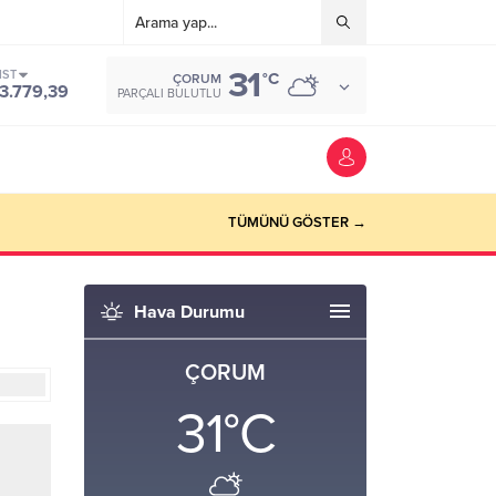
31
IST
°C
ÇORUM
3.779,39
PARÇALI BULUTLU
TÜMÜNÜ GÖSTER →
Hava Durumu
ÇORUM
31
°C