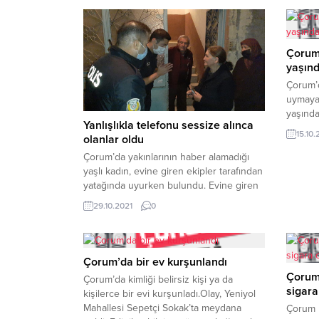
Çorum’
yaşınd
Çorum’d
uymayar
yaşında
Yanlışlıkla telefonu sessize alınca
bilgiler
15.10
olanlar oldu
Sinan S
Çocuk 
Çorum’da yakınlarının haber alamadığı
Polis e
yaşlı kadın, evine giren ekipler tarafından
H.İ.U ku
yatağında uyurken bulundu. Evine giren
kaçmaya
ekipleri karşısında görünce büyük
29.10.2021
0
kovalam
şaşkınlık yaşayan kadın, telefonunu
yanlışlıkla sessiz moda aldığı için
yakınlarının kendisine ulaşamadığını
söyledi.Olay, Mimar Sinan Mahallesi
Çorum’da bir ev kurşunlandı
Yenidoğan 7. Sokak’ta meydana geldi.
Çorum 
Çorum’da kimliği belirsiz kişi ya da
Edinilen bilgilere göre, sokakta bulunan
sigar
kişilerce bir evi kurşunladı.Olay, Yeniyol
apartmanın 4. katındaki evinde yalnız...
Mahallesi Sepetçi Sokak’ta meydana
Çorum 