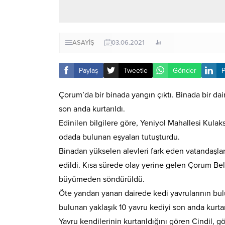
ASAYİŞ
03.06.2021
Paylaş
Tweetle
Gönder
P
Çorum’da bir binada yangın çıktı. Binada bir dair
son anda kurtarıldı.
Edinilen bilgilere göre, Yeniyol Mahallesi Kulaks
odada bulunan eşyaları tutuşturdu.
Binadan yükselen alevleri fark eden vatandaşların
edildi. Kısa sürede olay yerine gelen Çorum Bel
büyümeden söndürüldü.
Öte yandan yanan dairede kedi yavrularının bulu
bulunan yaklaşık 10 yavru kediyi son anda kurtara
Yavru kendilerinin kurtarıldığını gören Cindil, gö