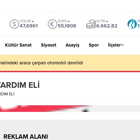
DOLAR
EURO
ALTIN
B
47,6961
55,1808
6.662,82
1
Kültür Sanat
Siyaset
Asayiş
Spor
İlçeler
alindeki araca çarpan otomobil devrildi
ARDIM ELİ
DIM ELİ
REKLAM ALANI