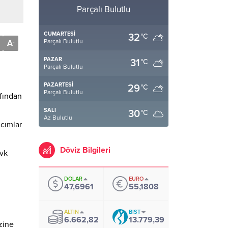
Parçalı Bulutlu
CUMARTESI
32
°C
Parçalı Bulutlu
A
-
PAZAR
31
°C
Parçalı Bulutlu
PAZARTESI
29
°C
Parçalı Bulutlu
afından
SALI
30
°C
Az Bulutlu
lcımlar
Döviz Bilgileri
evk
DOLAR
EURO
47,6961
55,1808
ALTIN
BIST
6.662,82
13.779,39
ezine