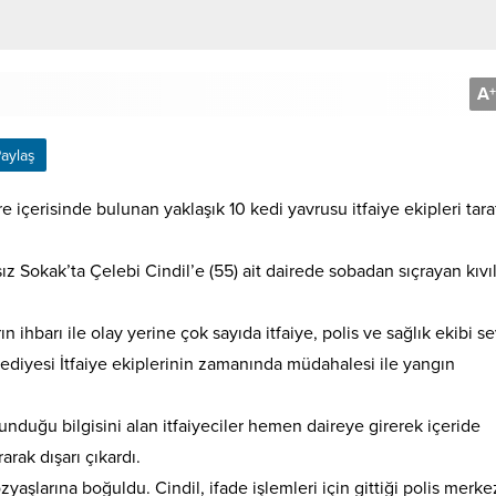
A
+
aylaş
e içerisinde bulunan yaklaşık 10 kedi yavrusu itfaiye ekipleri tar
ız Sokak’ta Çelebi Cindil’e (55) ait dairede sobadan sıçrayan kıvı
 ihbarı ile olay yerine çok sayıda itfaiye, polis ve sağlık ekibi s
ediyesi İtfaiye ekiplerinin zamanında müdahalesi ile yangın
nduğu bilgisini alan itfaiyeciler hemen daireye girerek içeride
rak dışarı çıkardı.
zyaşlarına boğuldu. Cindil, ifade işlemleri için gittiği polis merk