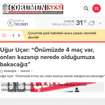
31
EURO
°C
ÇORUM
55,1881
PARÇALI BULUTLU
Çorum’da park halindeki araca çarpan otomobil
devrildi
Uğur Uçar: “Önümüzde 4 maç var,
onları kazanıp nerede olduğumuza
bakacağız”
Anasayfa
Güncel
Uğur Uçar: “Önümüzde 4 maç var, onları kazanıp nerede olduğumuza bakacağız”