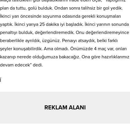
Maça istedikleri gibi başladıklarını ifade eden Uçar, “Yaptığımız
plan da tuttu, golü bulduk. Ondan sonra talihsiz bir gol yedik.
İkinci yarı öncesinde soyunma odasında gerekli konuşmaları
yaptık. İkinci yarıya 25 dakika iyi başladık. İkinci yarının sonunda
penaltıyı bulduk, değerlendiremedik. Onu değerlendiremeyince
beraberlikle ayrıldık, üzgünüz. Penaıyı atsaydık, belki farklı
şeyler konuşabilirdik. Ama olmadı. Önümüzde 4 maç var, onları
kazanıp nerede olduğumuza bakacağız. Ona göre hazırlıklarımız
devam edecek” dedi.
ĺ
REKLAM ALANI