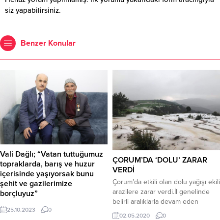
siz yapabilirsiniz.
Benzer Konular
Vali Dağlı; “Vatan tuttuğumuz
ÇORUM’DA ‘DOLU’ ZARAR
topraklarda, barış ve huzur
VERDİ
içerisinde yaşıyorsak bunu
Çorum’da etkili olan dolu yağışı ekili
şehit ve gazilerimize
arazilere zarar verdi.İl genelinde
borçluyuz”
belirli aralıklarla devam eden
Çorum Valisi Doç. Dr. Zülkif Dağlı,
25.10.2023
0
yağmur yağış kırsal kesimlerde
“Kanımızla, canımızla vatan
02.05.2020
0