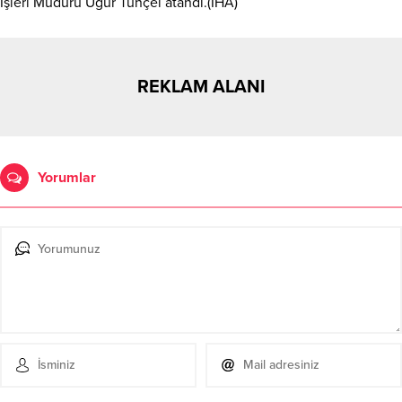
İşleri Müdürü Uğur Tunçel atandı.(İHA)
REKLAM ALANI
Yorumlar