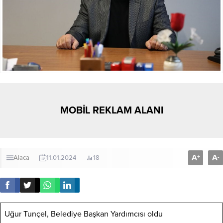
MOBİL REKLAM ALANI
A
A
+
-
Alaca
11.01.2024
18
Uğur Tunçel, Belediye Başkan Yardımcısı oldu