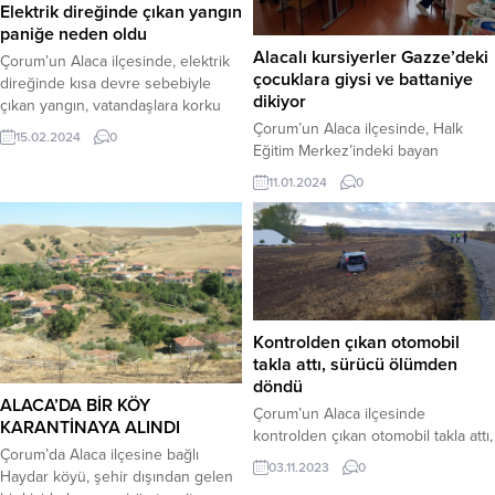
Elektrik direğinde çıkan yangın
paniğe neden oldu
Alacalı kursiyerler Gazze’deki
Çorum’un Alaca ilçesinde, elektrik
çocuklara giysi ve battaniye
direğinde kısa devre sebebiyle
dikiyor
çıkan yangın, vatandaşlara korku
dolu anlar yaşattı.Denizhan
Çorum’un Alaca ilçesinde, Halk
15.02.2024
0
Mahallesi, Yozgat Caddesi üzerinde
Eğitim Merkez’indeki bayan
bulunan bir elektrik direğinden
kursiyer ile usta öğreticilerin
11.01.2024
0
inşaat sahasına giden abone
Gazze’ye yardım eli uzandı.Alaca
hattında henüz belirlenemeyen bir
Halk Eğitim Merkezi kursiyerleri
sebepten dolayı kısa devre
İsrail’in zulmü altında olan
meydana geldi. Kısa devre
Gazze’deki masum çocuklara, giysi
nedeniyle duyulan patlama sesleri
ve battaniye dikiyorlar.Zor
ve alevler çevredekilerin panik
zamanlarda mazlumun ve
dolu anlar yaşamasına...
mağdurun yanında olmaya devam
Kontrolden çıkan otomobil
ettiklerini belirten Halk Eğitim
takla attı, sürücü ölümden
Müdürü Nihat Haluk Uğraş,
döndü
”Yüzyılın felaketini yaşadığımız
ALACA’DA BİR KÖY
Çorum’un Alaca ilçesinde
depremde ihtiyaç...
KARANTİNAYA ALINDI
kontrolden çıkan otomobil takla attı,
Çorum’da Alaca ilçesine bağlı
sürücü ölümden döndü.Kaza,
03.11.2023
0
Haydar köyü, şehir dışından gelen
Alaca-Eskiyapar köyü yolunda