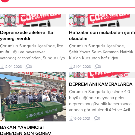
Depremzede ailelere iftar
Hafızalar son mukabele-i şerifi
yemeği verildi
okudular
Çorum’un Sungurlu İlçesi’nde, İlçe
Çorum’un Sungurlu İlçesi’nde,
müftülüğü ve hayırsever
Şehit Yavuz Selim Karaman Hafızlık
vatandaşlar tarafından, Sungurlu’ya
Kur’an Kursunda hafızlığını
yerleşen depremzede ailelere iftar
tamamlayan öğrenciler ramazan ayı
12.04.2023
0
21.04.2023
0
yemeği verildi.Kahramanmaraş
münasebetiyle Çarşıbaşı Camii
merkezli depremlerde etkilenen ve
başta olmak üzere İlçedeki muhtelif
Sungurlu’da gelen depremzede
camilerde mukabele
DEPREM ANI KAMERALARDA
aileler için İlçe Müftülüğü tarafından
okudular.Bugün itibariyle son
Çorum’un Sungurlu ilçesinde 4.0
organize edilen ve hayır sahibi
cüzleri okuyan hafız öğrenciler
büyüklüğünde meydana gelen
Şahin ailesinin katkılarıyla iftar
hatimlerini tamamladılar. İlçe
deprem anı güvenlik kamerasınca
programı düzenlendi.Düzenlenen
Müftüsü Süleyman Eroğlu İkindi
anbean görüntülendi.Afet ve Acil
iftar programına İlçe Kaymakamı
namazından önce Çarşıbaşı
Durum Yönetimi Başkanlığından
Fatih Görmüş, İlçe Müftüsü
Camiinde hafızlığın önemi ve Kur’an
16.05.2021
0
(AFAD) alınan bilgiye göre,
Süleyman Eroğlu, kurum...
okumanın faziletleri hakkında...
BAKAN YARDIMCISI
Çorum’da saat 02.06’da merkezi
DERE’DEN SON GÖREV
Sungurlu ilçesi olan 4.0