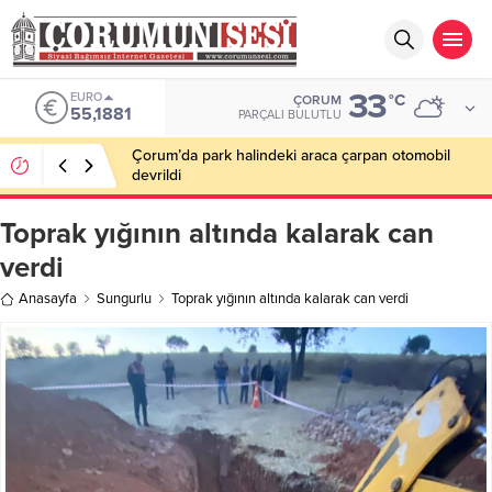
33
EURO
°C
ÇORUM
55,1881
PARÇALI BULUTLU
Çorum’da park halindeki araca çarpan otomobil
devrildi
Toprak yığının altında kalarak can
verdi
Anasayfa
Sungurlu
Toprak yığının altında kalarak can verdi