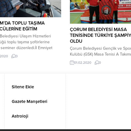
M’DA TOPLU TAŞIMA
ÜLERİNE EĞİTİM
ÇORUM BELEDİYESİ MASA
TENİSİNDE TÜRKİYE ŞAMPİ
elediyesi Ulaşım Hizmetleri
OLDU
ğü toplu taşıma şoförlerine
 seminer düzenledi.İl Emniyet
Çorum Belediyesi Gençlik ve Spo
üğü Trafik Şube Müdürlüğünden
Kulübü (GSK) Masa Tenisi A Takımı
.2020
0
r Bünyamin Demir tarafından
Ocak 2020 Aydın’da düzenlenen
01.02.2020
0
e konferans salonunda verilen
Gençler Şampiyonasında Türkiye
seminerine Ulaş A.Ş Yönetim
Şampiyonu oldu.Çorum Belediyes
Başkanı Arap Ballı, Ulaş A.Ş
masa tenisinde başarılarına bir yen
ileri ve çok sayıda otobüs şoförü
daha ekledi. Çorum’u ulusal ve
Sitene Ekle
Trafik kuralları ve vatandaşa yönelik
uluslararası müsabakalarda başarı
şların nezaket çerçevesinde
temsil eden Çorum Belediyesi Ma
eşmesi...
Tenisi takımımın başarılarıyla guru
Gazete Manşetleri
duyduklarını söyleyen Belediye B
Dr....
Astroloji