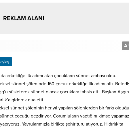
REKLAM ALANI
A
+
aylaş
’da erkekliğe ilk adımı atan çocukların sünnet arabası oldu.
sel sünnet şöleninde 160 çocuk erkekliğe ilk adımı attı. Beledi
gg’u süsleterek sünnet olacak çocuklara tahsis etti. Başkan Aşgın
lık’a giderek dua etti.
ksel sünnet şöleninin her yıl yapılan şölenlerden bir farkı olduğ
kez sünnet çocuğu gezdiriyor. Çorumluların yaptığını kimse yapama
apıyoruz. Yavrularımızla birlikte şehir turu atıyoruz. Hıdırlık’ta