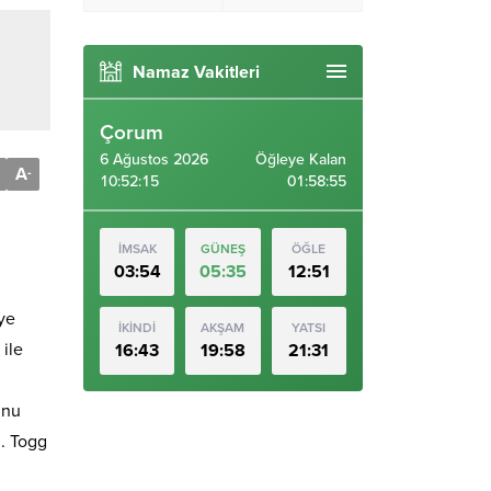
Namaz Vakitleri
Çorum
6 Ağustos 2026
Öğleye Kalan
A
-
10:52:16
01:58:54
İMSAK
GÜNEŞ
ÖĞLE
03:54
05:35
12:51
ye
İKİNDİ
AKŞAM
YATSI
 ile
16:43
19:58
21:31
unu
z. Togg