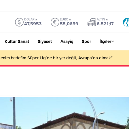
DOLAR
EURO
ALTIN
47,5953
55,0659
6.521,17
Kültür Sanat
Siyaset
Asayiş
Spor
İlçeler
an yangın : 40 dönüm arazi zarar gördü