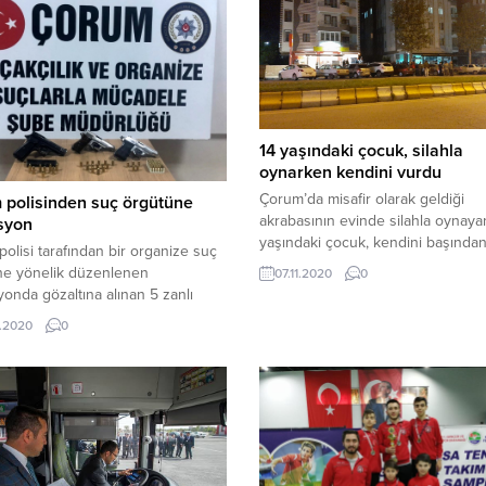
14 yaşındaki çocuk, silahla
oynarken kendini vurdu
Çorum’da misafir olarak geldiği
 polisinden suç örgütüne
akrabasının evinde silahla oynaya
syon
yaşındaki çocuk, kendini başında
olisi tarafından bir organize suç
vurması sonucu hayatını kaybetti.
ne yönelik düzenlenen
07.11.2020
0
Çorum’da Buharaevler Mahallesi’
onda gözaltına alınan 5 zanlı
bir evde meydana geldi. İddiaya g
narak cezaevine gönderildi.
.2020
0
şehir dışından akrabasının evine m
olarak gelen S.K.K. (14), eline geçir
silahın ateş alması sonucu başınd
vurulmasıyla olay yerinde hayatını
kaybetti. İhbar üzerine 112...