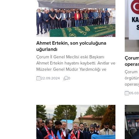
Ahmet Ertekin, son yolculuğuna
uğurlandı
Çorum İl Genel Meclisi eski Başkanı
Çorum
Ahmet Ertekin hayatını kaybetti. Anıtlar ve
opera
Müzeler Genel Müdür Yardımcılığı ve
Çorum p
Kültür ve Turizm İl Müdürlüğü
örgütü
22.09.2024
0
görevlerinde de bulunan Ahmet
operasy
Ertekin’nin cenazesi öğle namazını
tutukla
05.03
müteakiben Akşemseddin Camii’nde
kılınan cenaze namazının ardından Ulu
Mezarlıkta toprağa verildi. Cenazeye eski
Çorum Belediye Başkanı Av. Muzaffer
Külcü, İl...