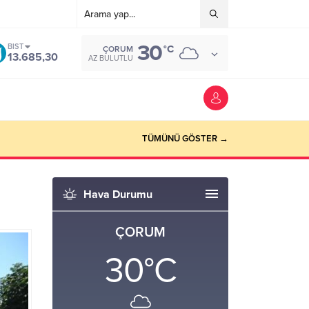
30
BIST
°C
ÇORUM
13.685,30
AZ BULUTLU
TÜMÜNÜ GÖSTER →
Hava Durumu
ÇORUM
30
°C