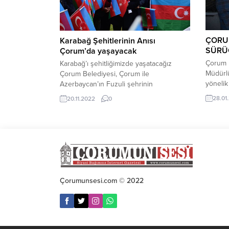
ÇORU
Karabağ Şehitlerinin Anısı
SÜRÜC
Çorum’da yaşayacak
Çorum B
Karabağ’ı şehitliğimizde yaşatacağız
Müdürlü
Çorum Belediyesi, Çorum ile
yönelik
Azerbaycan’ın Fuzuli şehrinin
Müdürl
kardeşliğine ithafen Çorum Şehitliği’nde
28.01
20.11.2022
0
komise
Karabağ şehitleri anısına meşe ağacını
Belediy
toprakla buluşturdu.Plakası 19 olan iki
eğitim 
şehrin kardeşliğini pekiştirecek anlamlı
Kurulu 
etkinliğe Belediye Başkanı Dr. Halil
yönetic
İbrahim Aşgın, Hitit Üniversitesi Rektörü
katıldı.
Prof. Dr. Ali Osman Öztürk, AK Parti İl
davranı
Başkanvekili Ali Evlüce, MHP...
gerçekl
Çorumunsesi.com © 2022