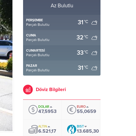
Az Bulutlu
PERŞEMBE
31
°C
Parçalı Bulutlu
CUMA
32
°C
Parçalı Bulutlu
CUMARTESI
33
°C
Parçalı Bulutlu
PAZAR
31
°C
Parçalı Bulutlu
Döviz Bilgileri
DOLAR
EURO
47,5953
55,0659
ALTIN
BIST
6.521,17
13.685,30