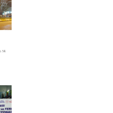
n 14
n
Olay,
ndeki
öre,
isafir
diği
an