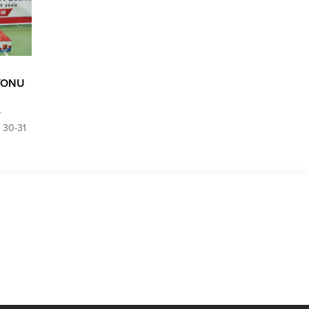
YONU
r
 30-31
i GSK,
isini
yla
sa
r
aşkanı