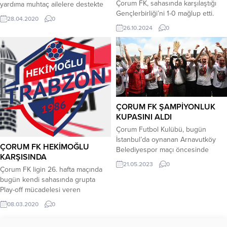
Çorum FK, sahasında karşılaştığı
yardıma muhtaç ailelere destekte
Gençlerbirliği’ni 1-0 mağlup etti.
bulundu. Garry Rodrigues, İskilip
28.04.2020
0
Çorum FK bu sezon sahasında ilk
Kızılay Şubesine 170 koli yardımda
26.10.2024
0
kez 3 puan kazandı. Maçtan
bulundu.Garry Rodrigues´in
dakikalar 6. dakikada sağ kanattan
gönderdiği yardım paket yapılıp
Geraldo’nun pasında ceza yayının
İskilip Kızılay Şübesi Başkanı
dışında topla buluşan Atakan’ın sert
Mehmet Koca tarafından fakir
vuruşunda kaleci Erhan meşin
ailelere dağıtıldı.İskilip Kızılay
yuvarlağı kornere çeldi. 12.
Şubesi Başkanı Mehmet Koca
dakikada Burak’ın pasında sol...
yaptığı açıklamada: “Garry
Rodrigues İskilip Kızılay şübesine
ÇORUM FK ŞAMPİYONLUK
bağış...
KUPASINI ALDI
Çorum Futbol Kulübü, bugün
İstanbul’da oynanan Arnavutköy
ÇORUM FK HEKİMOĞLU
Belediyespor maçı öncesinde
KARŞISINDA
düzenlenen törenle şampiyonluk
21.05.2023
0
Çorum FK ligin 26. hafta maçında
kupasını aldı. Çorum Futbol Kulübü,
bugün kendi sahasında grupta
bugün İstanbul’da oynanan
Play-off mücadelesi veren
Arnavutköy Belediyespor maçı
Hekimoğlu Trabzon ile karşılaşacak.
öncesinde düzenlenen törenle
08.03.2020
0
Ligin ikinci yarısında büyük bir
şampiyonluk kupasını aldı. Esenler
düşüş gösteren ve hızla alt sıralara
Erokspor Stadyumu’nda