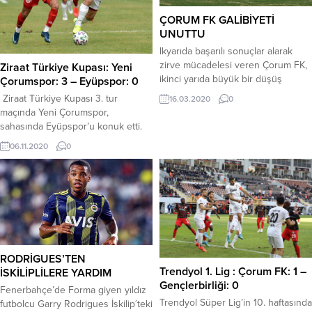
ÇORUM FK GALİBİYETİ
UNUTTU
lkyarıda başarılı sonuçlar alarak
zirve mücadelesi veren Çorum FK,
Ziraat Türkiye Kupası: Yeni
ikinci yarıda büyük bir düşüş
Çorumspor: 3 – Eyüpspor: 0
yaşıyor. Çorum FK, yönetiminin
Ziraat Türkiye Kupası 3. tur
16.03.2020
0
aldığı akıl almaz kararlar nedeniyle
maçında Yeni Çorumspor,
hem idari hem de teknik anlamda
sahasında Eyüpspor’u konuk etti.
sıkıntılar yaşıyor. Haftalardır
Rakibini 3-0 mağlup eden Yeni
06.11.2020
0
galibiyete hasret kalan Çorum FK,
Çorumspor bir üst tura yükseldi.
bu hafta ise Afyon deplasmanından
Stat: Çorum Şehir
eli boş döndü. Rakibi karşısında
StadyumuHakemler: Tayfun Sarı xx,
hiçbir varlık gösteremeyen Çorum...
Birkan Çanakcıoğlu xx, Hüseyin
Aycan xxYeni Çorumspor: Onur xx,
Mehmet Seyfettin xx (Talha dk. 85
?), Onur Kolay xx (Muhammet dk....
RODRİGUES’TEN
Trendyol 1. Lig : Çorum FK: 1 –
İSKİLİPLİLERE YARDIM
Gençlerbirliği: 0
Fenerbahçe’de Forma giyen yıldız
Trendyol Süper Lig’in 10. haftasında
futbolcu Garry Rodrigues İskilip´teki