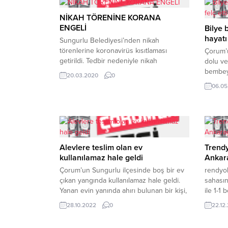
NİKAH TÖRENİNE KORANA
ENGELİ
Bilye
hayatı 
Sungurlu Belediyesi’nden nikah
törenlerine koronavirüs kısıtlaması
Çorum’
getirildi. Tedbir nedeniyle nikah
dolu ve
törenlerine davetli alınmayacağı
bembey
20.03.2020
0
bildirildi.Sungurlu Belediyesi salon ve dış
sonra b
06.05
nikahlara gitmeme kararı alırken, ayrıca
yağışı 
sağlık tedbirleri kapsamında ve İçişleri
büründü
Bakanlığı’nın kararı ile bugünden itibaren
kar yağ
Belediye Nikah Salonu’nda yapılan nikah
kapland
işlemleri sadece gelin, damat ve
baskını
şahitlerin katılımı ile gerçekleştirileceği
görüntü
Alevlere teslim olan ev
Trendy
bildirildi. (İHA) REKLAM...
dereler.
kullanılamaz hale geldi
Ankar
Çorum’un Sungurlu ilçesinde boş bir ev
rendyol
çıkan yangında kullanılamaz hale geldi.
sahasın
Yanan evin yanında ahırı bulunan bir kişi,
ile 1-1
inekleri ahırdan çıkarırken kafasına
39. dak
28.10.2022
0
22.12
kiremit düşmesi sonucu
Emre Gü
yaralandı.Edinilen bilgiye göre, Turan
sebebiy