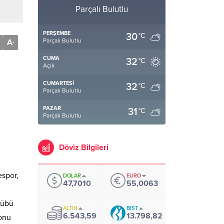
Parçalı Bulutlu
PERŞEMBE
30
°C
Parçalı Bulutlu
A
-
CUMA
32
°C
Açık
CUMARTESI
32
°C
Parçalı Bulutlu
PAZAR
31
°C
Parçalı Bulutlu
Döviz Bilgileri
espor,
DOLAR
EURO
47,7010
55,0063
lübü
ALTIN
BIST
6.543,59
13.798,82
onu