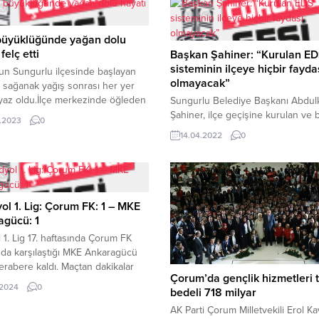
 büyüklüğünde yağan dolu
felç etti
Başkan Şahiner: “Kurulan E
sisteminin ilçeye hiçbir fayda
un Sungurlu ilçesinde başlayan
olmayacak”
 sağanak yağış sonrası her yer
az oldu.İlçe merkezinde öğleden
Sungurlu Belediye Başkanı Abdul
aşlayan şiddetli dolu ve yağmur
Şahiner, ilçe geçişine kurulan ve 
.2023
0
sonrası yüksek kesimler beyaza
gün içerisinde devreye girecek o
14.04.2022
0
. Özellikle Akçalı köyü mevkii,
sisteminin, Sungurlu’ya hiçbir fay
mış gibi beyaz örtüyle
olmadığını ifade etti.Bakan Yardımc
ı.İlçede yaşanan dolu ve sel
Sungurlu-Çorum karayoluna çift y
, amatör kameralar tarafından
araçların hız tespitini yapmak için
lendi. Sel suları nedeniyle
EDS’nin ardından, vatandaşlardan
ol 1. Lig: Çorum FK: 1 – MKE
..
talepler üzerine sistemin ilçe geçi
agücü: 1
kapsayacak şekilde genişletileceğ
 1. Lig 17. haftasında Çorum FK
yönünde söz verdiğini hatırlatan...
da karşılaştığı MKE Ankaragücü
 berabere kaldı. Maçtan dakikalar
Çorum’da gençlik hizmetleri 
ikada Atakan Akkaynak, Yusuf
.2024
0
bedeli 718 milyar
ltekin’e yaptığı sert müdahale
le kırmızı kart gördü. 51. dakikada
AK Parti Çorum Milletvekili Erol K