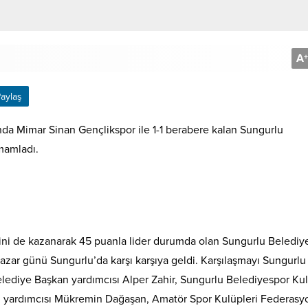
A
+
aylaş
a Mimar Sinan Gençlikspor ile 1-1 berabere kalan Sungurlu
amamladı.
ini de kazanarak 45 puanla lider durumda olan Sungurlu Belediy
Pazar günü Sungurlu’da karşı karşıya geldi. Karşılaşmayı Sungurlu
lediye Başkan yardımcısı Alper Zahir, Sungurlu Belediyespor Ku
n yardımcısı Mükremin Dağaşan, Amatör Spor Kulüpleri Federasy