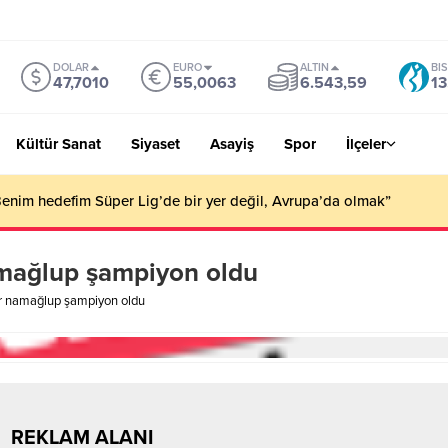
DOLAR
EURO
ALTIN
BI
47,7010
55,0063
6.543,59
13
Kültür Sanat
Siyaset
Asayiş
Spor
İlçeler
Benim hedefim Süper Lig’de bir yer değil, Avrupa’da olmak”
mağlup şampiyon oldu
r namağlup şampiyon oldu
REKLAM ALANI