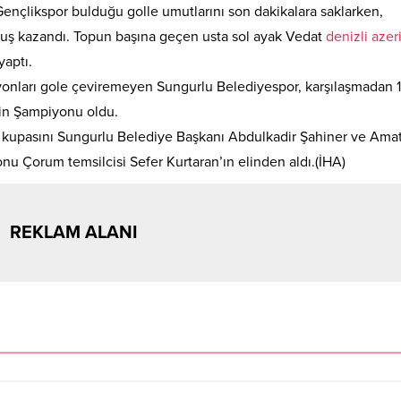
 Gençlikspor bulduğu golle umutlarını son dakikalara saklarken,
ruş kazandı. Topun başına geçen usta sol ayak Vedat
denizli azer
yaptı.
onları gole çeviremeyen Sungurlu Belediyespor, karşılaşmadan 1
nin Şampiyonu oldu.
kupasını Sungurlu Belediye Başkanı Abdulkadir Şahiner ve Ama
u Çorum temsilcisi Sefer Kurtaran’ın elinden aldı.(İHA)
REKLAM ALANI