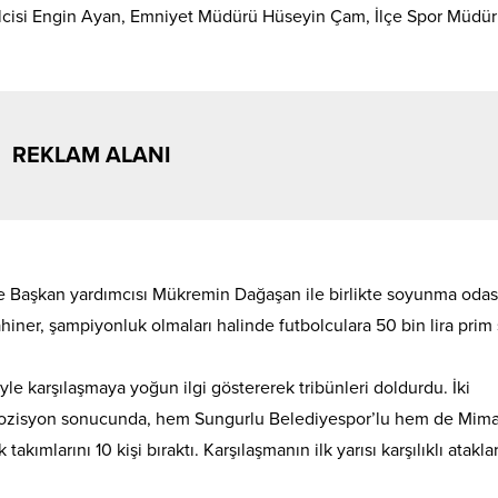
silcisi Engin Ayan, Emniyet Müdürü Hüseyin Çam, İlçe Spor Müdü
REKLAM ALANI
e Başkan yardımcısı Mükremin Dağaşan ile birlikte soyunma odas
iner, şampiyonluk olmaları halinde futbolculara 50 bin lira prim
le karşılaşmaya yoğun ilgi göstererek tribünleri doldurdu. İki
r pozisyon sonucunda, hem Sungurlu Belediyespor’lu hem de Mima
kımlarını 10 kişi bıraktı. Karşılaşmanın ilk yarısı karşılıklı atakla