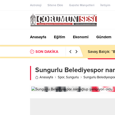
Astroloji
Sitene Ekle
Gazete Manşetleri
İletişim
Anasayfa
Eğitim
Ekonomi
Gündem
SON DAKİKA
Savaş Balçık: “
Sungurlu Belediyespor na
Anasayfa
Spor
,
Sungurlu
Sungurlu Belediyespo