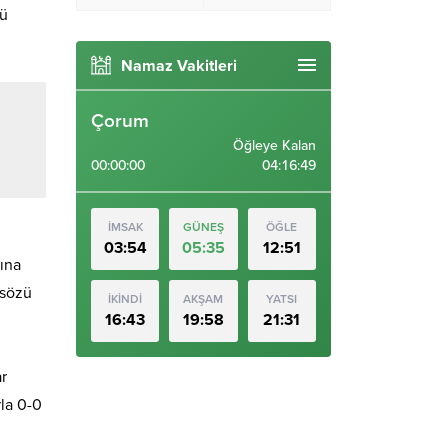
rü
Namaz Vakitleri
Çorum
Öğleye Kalan
00:00:00
04:16:49
İMSAK
GÜNEŞ
ÖĞLE
03:54
05:35
12:51
ına
 sözü
İKİNDİ
AKŞAM
YATSI
16:43
19:58
21:31
r
rla 0-0