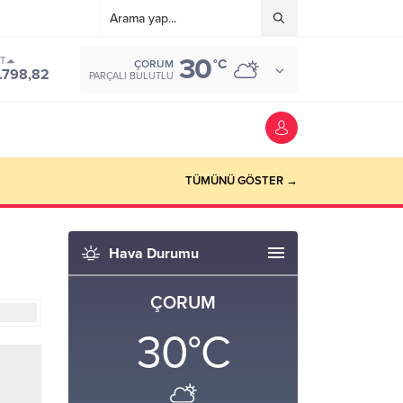
30
ST
°C
ÇORUM
.798,82
PARÇALI BULUTLU
TÜMÜNÜ GÖSTER →
Hava Durumu
ÇORUM
30
°C