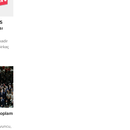
DS
sı
kadir
birkaç
lan EDS
dasının
ısının,
önlü
 kurulan
 gelen
şini
i
toplam
avuncu,