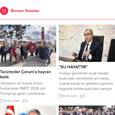
Benzer Konular
”SU HAYATTIR”
Turizmciler Çorum’a hayran
Türkiye genelinde sıcak havalar
kaldı
nedeniyle serinlemek için baraj,
Dünyanın en büyük turizm
sulama kanalı ve göletlere girenler
fuarlarından EMITT 2026 için
boğulma tehlikesiyle karşı karşıya
Türkiye’ye gelen uluslararası
kalırken, Devlet Su İşleri Genel
01.05.2021
0
seyahat acentelerinin temsilcileri
Müdürlüğünden konuya ilişkin
03.02.2026
0
rotalarını Çorum’a çevirdi. Çorum
uyarı geldi.Devlet Su İşleri (DSİ)
Belediyesi’nin “Kültür ve Turizm
Genel Müdürü Kaya Yıldız, yaptığı
Hamlesi” ile ayağa kaldırdığı tarihi
yazılı açıklamada, vatandaşlardan,