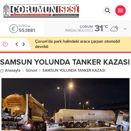
31
EURO
°C
ÇORUM
55,1881
PARÇALI BULUTLU
Çorum’da park halindeki araca çarpan otomobil
devrildi
SAMSUN YOLUNDA TANKER KAZASI
Anasayfa
Güncel
SAMSUN YOLUNDA TANKER KAZASI