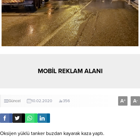
MOBİL REKLAM ALANI
A
A
+
-
Güncel
10.02.2020
356
Oksijen yüklü tanker buzdan kayarak kaza yaptı.