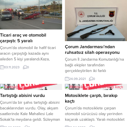
Ticari araç ve otomobil
çarpıştı: 5 yaralı
Çorum Jandarması’ndan
Çorum’da otomobil ile hafif ticari
ruhsatsız silah operasyonu
aracın çarpıştığı kazada aynı
aileden 5 kişi yaralandı.Kaza,
Çorum İl Jandarma Komutanlığı’na
Cemilbey Caddesi’nde meydana
bağlı ekipler tarafından
03.11.2023
0
geldi. Edinilen bilgiye göre, Yılmaz
gerçekleştirilen iki farklı
K. idaresindeki 19 BE 719 plakalı
operasyonda, 1 adet ruhsatsız
24.09.2021
0
hafif ticari araç ile Mustafa Ç.
tabanca, 3 adet ruhsatsız av tüfeği
idaresindeki 05 DZ 147 plakalı
ile 28 adet tabanca fişeği ele
otomobil cadde üzerinde çarpıştı.
geçirildi.Edinilen bilgiye göre, silah
Tartıştığı abisini vurdu
Motosiklete çarptı, bırakıp
Çarpışmanın etkisiyle kontrolden
kaçakçılığı ile mücadele ve ateşli
kaçtı
Çorum’da bir şahıs tartıştığı abisini
çıkan otomobil takla attı. Kazayı...
silah kullanmak suretiyle
bacaklarından vurdu. Olay, akşam
Çorum’da motosiklete çarpan
gerçekleştirilen olayların önlenmesi
saatlerinde Kale Mahallesi Lale
otomobil sürücüsü olay yerinden
kapsamında yürütülen çalışmalar
Sokak’ta meydana geldi. Süleyman
kaçarak uzaklaştı. Yaralı motosiklet
doğrultusunda, Merkez İlçe ve
A. (65) ile kardeşi Selahattin A.
sürücüsü hastaneye kaldırılarak