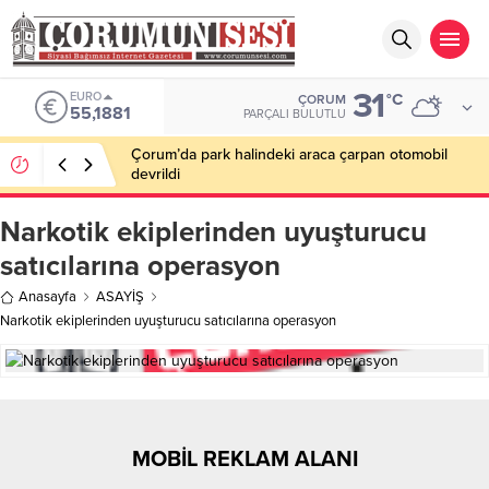
31
EURO
°C
ÇORUM
55,1881
PARÇALI BULUTLU
Çorum’da park halindeki araca çarpan otomobil
devrildi
Narkotik ekiplerinden uyuşturucu
satıcılarına operasyon
Anasayfa
ASAYİŞ
Narkotik ekiplerinden uyuşturucu satıcılarına operasyon
MOBİL REKLAM ALANI