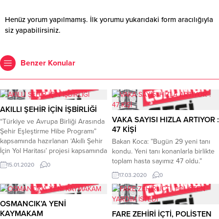
Henüz yorum yapılmamış. İlk yorumu yukarıdaki form aracılığıyla
siz yapabilirsiniz.
Benzer Konular
AKILLI ŞEHİR İÇİN İŞBİRLİĞİ
VAKA SAYISI HIZLA ARTIYOR :
“Türkiye ve Avrupa Birliği Arasında
47 KİŞİ
Şehir Eşleştirme Hibe Programı”
kapsamında hazırlanan ‘Akıllı Şehir
Bakan Koca: ”Bugün 29 yeni tanı
İçin Yol Haritası’ projesi kapsamında
kondu. Yeni tanı konanlarla birlikte
Çorum’a gelen Litvanya Ankara
toplam hasta sayımız 47 oldu.”
15.01.2020
0
Büyükelçisi Audrius Bruzga,
17.03.2020
0
Litvanya Teliai Belediye Başkanı
Kestutis Gusarovas ve Macaristan
Szarvas Belediye Başkanı Mihaly
OSMANCIK’A YENİ
Babak belediyeyi ziyaret etti.Akıllı
KAYMAKAM
FARE ZEHİRİ İÇTİ, POLİSTEN