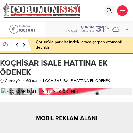
31
EURO
°C
ÇORUM
55,1881
PARÇALI BULUTLU
Çorum’da park halindeki araca çarpan otomobil
devrildi
KOÇHİSAR İSALE HATTINA EK
ÖDENEK
Anasayfa
Güncel
KOÇHİSAR İSALE HATTINA EK ÖDENEK
MOBİL REKLAM ALANI