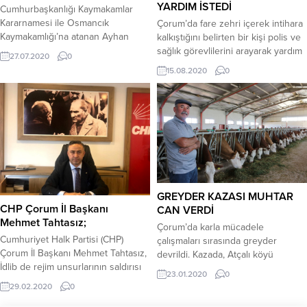
şehirler projesinin bir vizyon
YARDIM İSTEDİ
Cumhurbaşkanlığı Kaymakamlar
olduğunu belirten Çorum Belediye
Kararnamesi ile Osmancık
Çorum’da fare zehri içerek intihara
Başkanı...
Kaymakamlığı’na atanan Ayhan
kalkıştığını belirten bir kişi polis ve
Akpay, ilçedeki görevine
sağlık görevlilerini arayarak yardım
27.07.2020
0
başladı.Adıyaman Vali Yardımcısı
istedi.Olay, Ulumezarlık civarında
15.08.2020
0
iken 13 Temmuz 2020 kararnamesi
meydana geldi. İddialara göre E.K.
ile Osmancık Kaymakamlığı’na
isimli şahıs polis ve ambulansı
atanan Ayhan Akpay, ilçedeki
arayarak intihar ettim ihbarında
görevine başladı.‘Ayhan Akpay
bulundu. İhbarı üzerine olay yerine
Kimdir?’1979 yılında Niğde’de
gelen polis ekipleri Ulumezarlık
doğdu. İlkokulu Divarlı Kasabası
karşısında E.K.’yi kaldırımda baygın
İlkokulunda, Ortaokul ve Liseyi
yatarken buldu. 112 ekibinin de...
Çiftlik İlçesinde okudu. 1996 yılında
girdiği Marmara Üniversitesi Hukuk
GREYDER KAZASI MUHTAR
Fakültesinden...
CHP Çorum İl Başkanı
CAN VERDİ
Mehmet Tahtasız;
Çorum’da karla mücadele
Cumhuriyet Halk Partisi (CHP)
çalışmaları sırasında greyder
Çorum İl Başkanı Mehmet Tahtasız,
devrildi. Kazada, Atçalı köyü
İdlib de rejim unsurlarının saldırısı
muhtarı hayatını kaybederken, 2
23.01.2020
0
sonucu şehit olan askerler için
operatörde yaralandı.Edinilen
29.02.2020
0
başsağlığı mesajı yayımladı.
bilgilere göre, İl Özel İdaresine ait