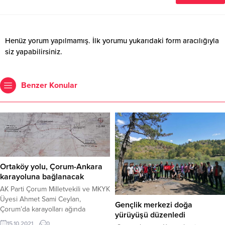
Henüz yorum yapılmamış. İlk yorumu yukarıdaki form aracılığıyla
siz yapabilirsiniz.
Benzer Konular
Ortaköy yolu, Çorum-Ankara
karayoluna bağlanacak
AK Parti Çorum Milletvekili ve MKYK
Üyesi Ahmet Sami Ceylan,
Gençlik merkezi doğa
Çorum’da karayolları ağında
yürüyüşü düzenledi
sürdürülen projelere bir yenisinin
15.10.2021
0