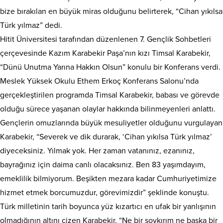
bize bırakılan en büyük miras olduğunu belirterek, “Cihan yıkılsa
Türk yılmaz” dedi.
Hitit Üniversitesi tarafından düzenlenen 7. Gençlik Sohbetleri
çerçevesinde Kazım Karabekir Paşa’nın kızı Timsal Karabekir,
“Dünü Unutma Yarına Hakkın Olsun” konulu bir Konferans verdi.
Meslek Yüksek Okulu Ethem Erkoç Konferans Salonu’nda
gerçekleştirilen programda Timsal Karabekir, babası ve görevde
olduğu sürece yaşanan olaylar hakkında bilinmeyenleri anlattı.
Gençlerin omuzlarında büyük mesuliyetler olduğunu vurgulayan
Karabekir, “Severek ve dik durarak, ‘Cihan yıkılsa Türk yılmaz’
diyeceksiniz. Yılmak yok. Her zaman vatanınız, ezanınız,
bayrağınız için daima canlı olacaksınız. Ben 83 yaşımdayım,
emeklilik bilmiyorum. Beşikten mezara kadar Cumhuriyetimize
hizmet etmek borcumuzdur, görevimizdir” şeklinde konuştu.
Türk milletinin tarih boyunca yüz kızartıcı en ufak bir yanlışının
olmadığının altını çizen Karabekir, “Ne bir soykırım ne başka bir