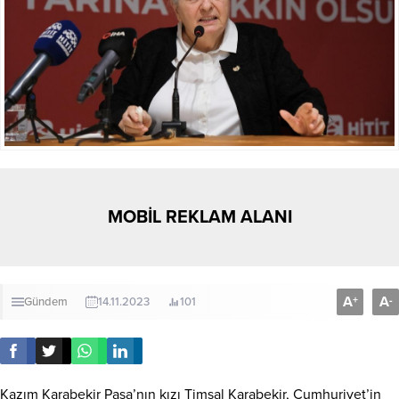
MOBİL REKLAM ALANI
A
A
+
-
Gündem
14.11.2023
101
Kazım Karabekir Paşa’nın kızı Timsal Karabekir, Cumhuriyet’in