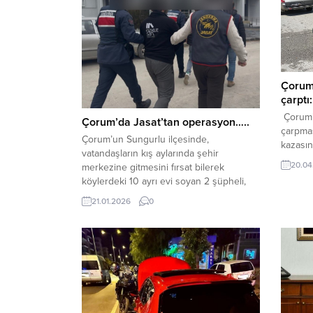
Çorum’
çarptı:
Çorum’d
Çorum’da Jasat’tan operasyon…..
çarpma
Çorum’un Sungurlu ilçesinde,
kazasın
vatandaşların kış aylarında şehir
Amasya 
20.04
merkezine gitmesini fırsat bilerek
Kavşağı
köylerdeki 10 ayrı evi soyan 2 şüpheli,
bilgiye
JASAT ve jandarma ekiplerinin
61 AFJ 
21.01.2026
0
çalışmasıyla yakalandı.Edinilen bilgiye
direksi
göre, Çorum İl Jandarma Komutanlığı,
sonucu 
JASAT ve Yörüklü Jandarma Karakol
etkisi 
Komutanlığı ekipleri, Sungurlu ilçesi
görenle
Çayyaka köyünde, vatandaşların kış
sağlık...
mevsimi sebebiyle ilçe merkezine
yerleşmesini fırsat bularak...