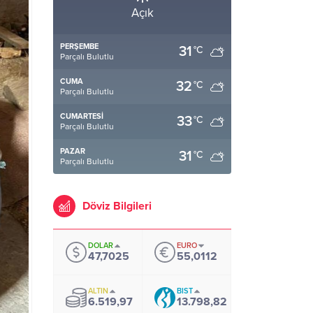
Açık
PERŞEMBE
31
°C
Parçalı Bulutlu
CUMA
32
°C
Parçalı Bulutlu
CUMARTESI
33
°C
Parçalı Bulutlu
PAZAR
31
°C
Parçalı Bulutlu
Döviz Bilgileri
DOLAR
EURO
47,7025
55,0112
ALTIN
BIST
6.519,97
13.798,82