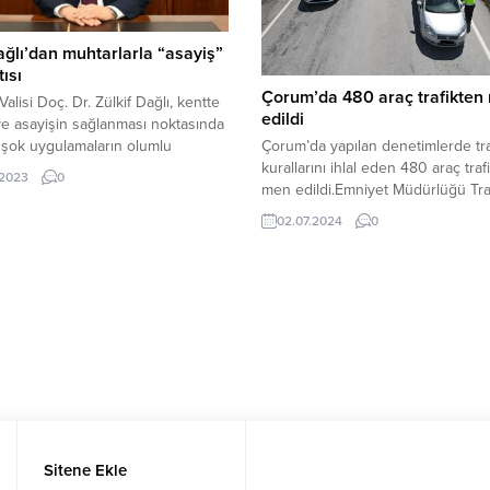
ağlı’dan muhtarlarla “asayiş”
tısı
Çorum’da 480 araç trafikten
alisi Doç. Dr. Zülkif Dağlı, kentte
edildi
e asayişin sağlanması noktasında
 şok uygulamaların olumlu
Çorum’da yapılan denetimlerde tra
r vermeye başladığını açıkladı.Vali
kurallarını ihlal eden 480 araç traf
.2023
0
. Zülkif Dağlı başkanlığında
men edildi.Emniyet Müdürlüğü Tra
mahalle muhtarları ile asayiş
Denetleme Şube Müdürlüğü ekipl
02.07.2024
0
ndirme toplantısı gerçekleştirildi.
tarafından, il genelinde emniyet v
ıda; Çorum’un genel güvenlik ve
asayişi sağlamak, huzur ve sükun
i etkileyen konular ile ilgili yapılan
etmek amacıyla yürütülen çalışmal
lar ile alınması gereken önlemler
kapsamında, 1-30 Haziran tarihleri
irildi.İl...
arasında, saygısızca araç kullanar
toplumun huzur ve sükûnunu boz
gürültü çıkaran modifiyeli araçlar...
Sitene Ekle