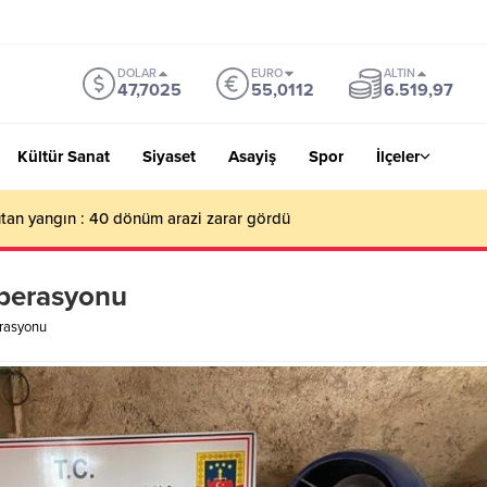
DOLAR
EURO
ALTIN
47,7025
55,0112
6.519,97
Kültür Sanat
Siyaset
Asayiş
Spor
İlçeler
an yangın : 40 dönüm arazi zarar gördü
operasyonu
rasyonu