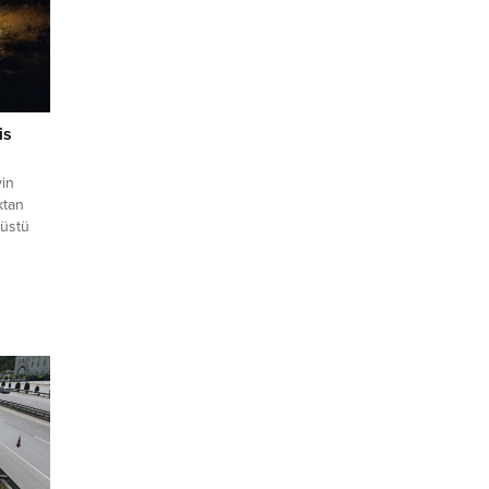
is
vin
ktan
 üstü
bilgiye
) ve