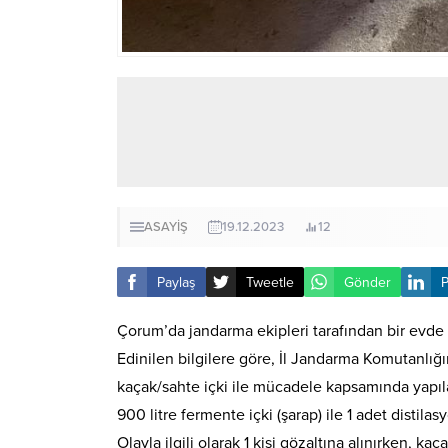
ASAYİŞ
19.12.2023
12
Paylaş
Tweetle
Gönder
P
Çorum’da jandarma ekipleri tarafından bir evde y
Edinilen bilgilere göre, İl Jandarma Komutanlı
kaçak/sahte içki ile mücadele kapsamında yapıla
900 litre fermente içki (şarap) ile 1 adet distilas
Olayla ilgili olarak 1 kişi gözaltına alınırken, k