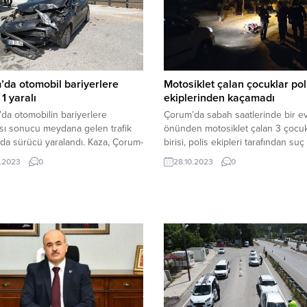
da otomobil bariyerlere
Motosiklet çalan çocuklar pol
 1 yaralı
ekiplerinden kaçamadı
a otomobilin bariyerlere
Çorum’da sabah saatlerinde bir e
sı sonucu meydana gelen trafik
önünden motosiklet çalan 3 çocu
da sürücü yaralandı. Kaza, Çorum-
birisi, polis ekipleri tarafından suç
karayolu Elvan Çelebi
yakalanarak gözaltına alındı.Olay,
.2023
0
28.10.2023
0
’nda meydana geldi. Edinilen
Gülabibey Mahallesi Beytepe 5.
 göre, Hacer G.(25) yönetimindeki
Cadde’de meydana geldi. Edinilen 
152 plakalı otomobil, sürücüsünün
göre, Cadde üzerine gelen A.G.(16
yon hakimiyetini kaybetmesi
yanında bulunan iki arkadaşı, park
bariyerlere çarptı. Çarpışmanın
halinde bulunan Ahmet B.’ye ait
ile sürücüsü yaralandı. Kazayı
motosikletin zincirlerini kırarak
rin ihbarı üzerine olay yerine 112
uzaklaşmak istedi. Hırsızlığı...