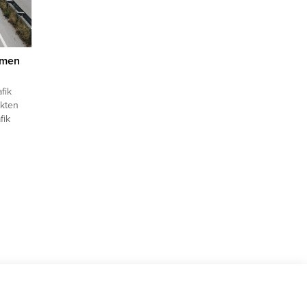
 men
fik
ikten
fik
eri
e
u temin
ar
ak
an,