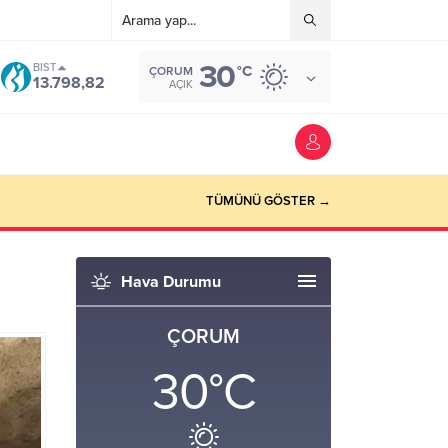
30
BIST
°C
ÇORUM
13.798,82
AÇIK
TÜMÜNÜ GÖSTER →
Hava Durumu
ÇORUM
30
°C