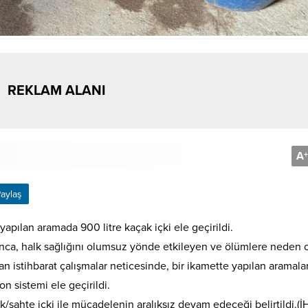
REKLAM ALANI
A
+
aylaş
apılan aramada 900 litre kaçak içki ele geçirildi.
ğınca, halk sağlığını olumsuz yönde etkileyen ve ölümlere neden 
n istihbarat çalışmalar neticesinde, bir ikamette yapılan aramala
yon sistemi ele geçirildi.
açak/sahte içki ile mücadelenin aralıksız devam edeceği belirtildi.(İ