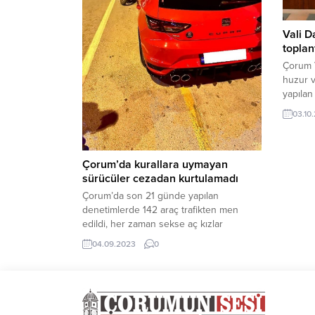
Vali D
toplan
Çorum V
huzur v
yapılan
sonuçla
03.10
Doç. Dr
merkez 
değerle
Çorum’da kurallara uymayan
Toplant
sürücüler cezadan kurtulamadı
asayişin
çalışma
Çorum’da son 21 günde yapılan
değerlend
denetimlerde 142 araç trafikten men
edildi, her zaman sekse aç kızlar
Esenyurt Seksi Escort Arzu | İstanbul
04.09.2023
0
Escort Bayan sizlerle burada bulusuyor.
11 bin 824 araç kontrol edilirken, kurallara
uymayan sürücülerine ise 3 milyon 471
bin 352 lira cezai işlem uygulandı.Kentte
artan trafik denetimlerinde, muayenesi...