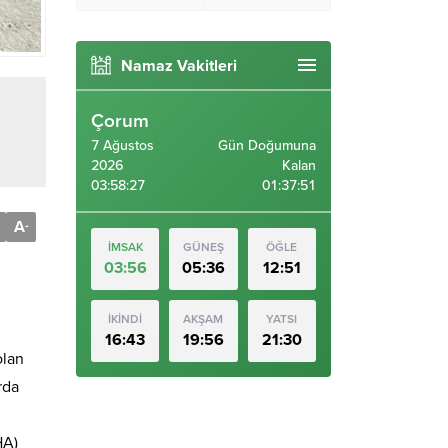
Namaz Vakitleri
Çorum
7 Ağustos
Gün Doğumuna
2026
Kalan
03:58:28
01:37:50
A
-
İMSAK
GÜNEŞ
ÖĞLE
03:56
05:36
12:51
İKİNDİ
AKŞAM
YATSI
16:43
19:56
21:30
olan
rda
HA)