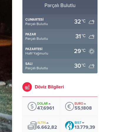
Parçalı Bulutlu
CUMARTESI
32
°C
Parçalı Bulutlu
PAZAR
31
°C
Parçalı Bulutlu
PAZARTESI
29
°C
Hafif Yağmurlu
SALI
30
°C
Parçalı Bulutlu
Döviz Bilgileri
DOLAR
EURO
47,6961
55,1808
ALTIN
BIST
6.662,82
13.779,39