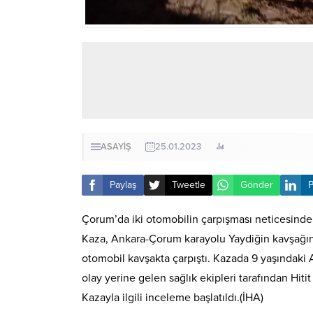
ASAYİŞ
25.01.2023
Paylaş
Tweetle
Gönder
P
Çorum’da iki otomobilin çarpışması neticesind
Kaza, Ankara-Çorum karayolu Yaydiğin kavşağınd
otomobil kavşakta çarpıştı. Kazada 9 yaşındaki A.
olay yerine gelen sağlık ekipleri tarafından Hiti
Kazayla ilgili inceleme başlatıldı.(İHA)