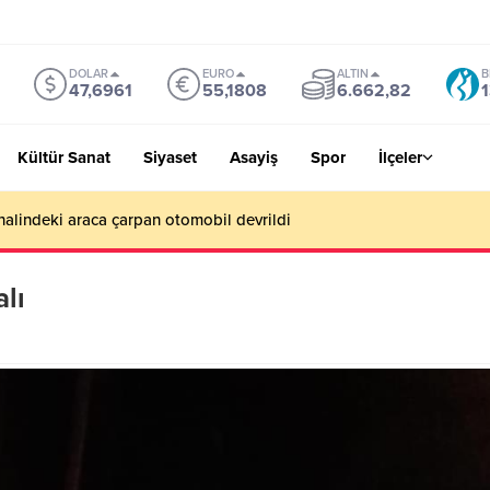
DOLAR
EURO
ALTIN
B
47,6961
55,1808
6.662,82
1
Kültür Sanat
Siyaset
Asayiş
Spor
İlçeler
alindeki araca çarpan otomobil devrildi
alı