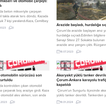
mikseri ve otomobil çarpıştı:
lı
a beton mikseriyle çarpışan
l takla atarak ters döndü. Kazada
uk 7 kişi yaralandı.Kaza, Cemilbey
Arazide başladı, hurdalığa sı
’nde meydana geldi. Edinilen
.2023
0
 göre, Hasan H.Ç. (24) idaresindeki
Çorum’da arazide başlayan anız y
52 plakalı beton mikseri cadde
hurdalığa sıçradı.Edinilen bilgilere
e Arif Y. (52) idaresindeki 19 AAT
Sanayi Sitesi 27. Sokakta bulunan
alı otomobille çarpıştı.
arazide anız yangını çıktı. Rüzgar
anın etkisiyle kontrolden çıkan
etkisiyle büyüyen yangın hurdalığ
18.07.2023
0
 takla...
sıçradı.İhbar üzerine bölgeye çok
itfaiye ekibi sevk edildi. İtfaiye eki
yangına müdahalesi sürüyor.(İHA)
REKLAM ALANI
 otomobilin sürücüsü son
Akaryakıt yüklü tanker devrild
urtuldu
Çorum-Ankara karayolu trafi
kapatıldı
a kontrolden çıkan otomobil
ma çarparak boş araziye girdi. Kaza
Çorum’un Sungurlu ilçesinde akar
 otomobil alev alırken, son anda
yüklü tanker devrildi. Tankerden y
n sürücü ise yaralandı.Kaza,
dökülen akaryakıt nedeniyle Çoru
.2023
0
18.01.2024
0
aatlerinde Gülabibey Mahallesi
Ankara karayolu çift taraflı ulaşıma