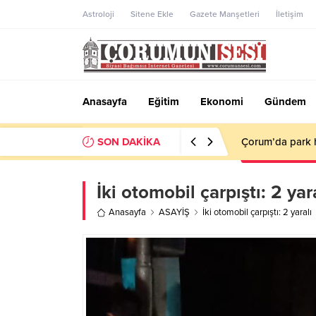
Astroloji
Sitene Ekle
Gazete Manşetleri
İletişim
Anasayfa
Eğitim
Ekonomi
Gündem
SON DAKİKA
Çorum’da park h
İki otomobil çarpıştı: 2 yar
Anasayfa
ASAYİŞ
İki otomobil çarpıştı: 2 yaralı