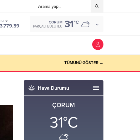
31
IST
°C
ÇORUM
3.779,39
PARÇALI BULUTLU
TÜMÜNÜ GÖSTER →
Hava Durumu
ÇORUM
31
°C