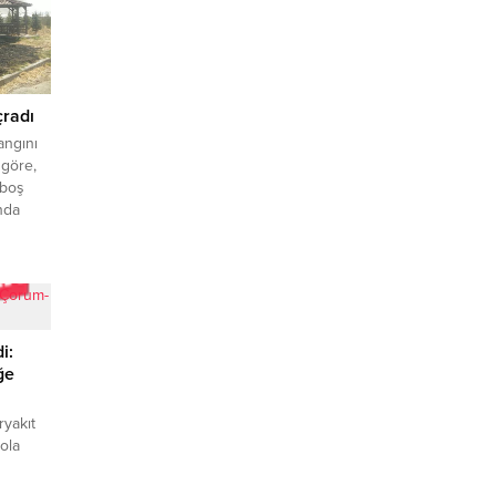
çradı
angını
 göre,
 boş
ında
a
 sayıda
plerinin
i:
ğe
yakıt
ola
m-