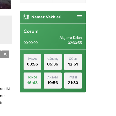
Namaz Vakitleri
Çorum
Akşama Kalan
00:00:00
02:30:54
A
-
İMSAK
GÜNEŞ
ÖĞLE
03:56
05:36
12:51
İKİNDİ
AKŞAM
YATSI
16:43
19:56
21:30
en iki
ine
ı.