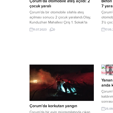
Çorum’da otomobile ateş açıldı: 2
Beton 
çocuk yaralı
7 yara
Çorum’da bir otomobile silahla ateş
Çorum’d
açılması sonucu 2 çocuk yaralandı.Olay,
otomobi
Kunduzhan Mahallesi Çiriş 1. Sokak’ta
3’ü çoc
meydana geldi. Edinilen bilgiye göre,
Caddesi
11.07.2023
0
17.05
sokağa gelen kimliği belirsiz kişi ya da
bilgiye
kişilerce M.Y.’nin (17) içerisinde
19 KD 4
bulunduğu araca pompalı tüfek ile ateş
üzerind
açıldı. Açılan ateş sebebiyle M.Y. ve o
418 plak
sırada sokaktan geçmekte olan 11
Çarpışm
yaşındaki...
otomobil
Yanan
anda k
Çorum’d
kaldırı
sonrası
Çorum’da korkutan yangın
kurtula
25.09
akşam s
Çorum’da bir evin müştemilatında çıkan