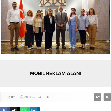
MOBİL REKLAM ALANI
A
A
+
-
Eğitim
20.06.2024