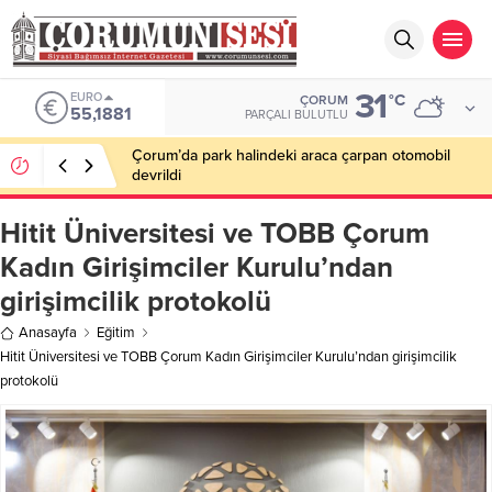
31
EURO
°C
ÇORUM
55,1881
PARÇALI BULUTLU
Çorum’da park halindeki araca çarpan otomobil
devrildi
Hitit Üniversitesi ve TOBB Çorum
Kadın Girişimciler Kurulu’ndan
girişimcilik protokolü
Anasayfa
Eğitim
Hitit Üniversitesi ve TOBB Çorum Kadın Girişimciler Kurulu’ndan girişimcilik
protokolü