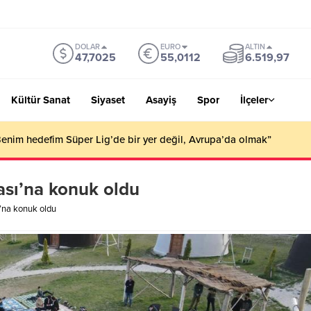
DOLAR
EURO
ALTIN
47,7025
55,0112
6.519,97
Kültür Sanat
Siyaset
Asayiş
Spor
İlçeler
an yangın : 40 dönüm arazi zarar gördü
ası’na konuk oldu
’na konuk oldu