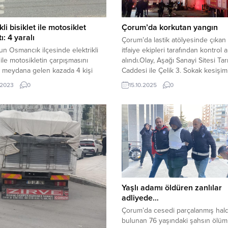
Çorum’da korkutan yangın
kli bisiklet ile motosiklet
ı: 4 yaralı
Çorum’da lastik atölyesinde çıkan
itfaiye ekipleri tarafından kontrol a
n Osmancık ilçesinde elektrikli
alındı.Olay, Aşağı Sanayi Sitesi Ta
t ile motosikletin çarpışmasını
Caddesi ile Çelik 3. Sokak kesişi
 meydana gelen kazada 4 kişi
meydana geldi. Edinilen bilgiye gö
dı.Kaza, D-100 karayolu Ömer
15.10.2025
0
.2023
0
sokak üzerinde bulunan bir lastik
re Bulvarında meydana geldi.
tamirhanesinde yangın çıktı. Yangı
n bilgilere göre, İstanbul
gören vatandaşlar durumu 112 Acil
etinden Samsun istikametine seyir
Merkezine bildirdi. İhbar üzerine 
 olan Mehmet G. yönetimindeki
yerine itfaiye ve polis...
92 plakalı motosiklet ile aynı
a yaya geçidinden yolun karşı
a geçmek isteyen...
Yaşlı adamı öldüren zanlılar
adliyede…
Çorum’da cesedi parçalanmış hal
bulunan 76 yaşındaki şahsın ölüm