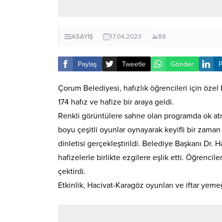
ASAYİŞ
17.04.2023
88
Paylaş
Tweetle
Gönder
P
Çorum Belediyesi, hafızlık öğrencileri için özel
174 hafız ve hafize bir araya geldi.
Renkli görüntülere sahne olan programda ok atma
boyu çeşitli oyunlar oynayarak keyifli bir zaman 
dinletisi gerçekleştirildi. Belediye Başkanı Dr. 
hafizelerle birlikte ezgilere eşlik etti. Öğrenci
çektirdi.
Etkinlik, Hacivat-Karagöz oyunları ve iftar yeme