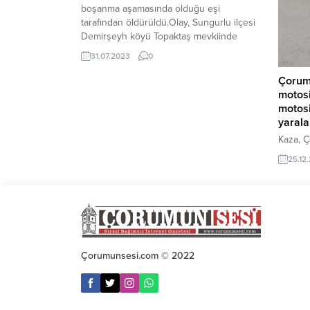
boşanma aşamasında olduğu eşi
tarafından öldürüldü.Olay, Sungurlu ilçesi
Demirşeyh köyü Topaktaş mevkiinde
meydana geldi. Edinilen bilgiye göre, yol
31.07.2023
0
kenarında çalılık alanda bir kadının
hareketsiz şekilde yattığını gören
Çorum
köylüler, durumu jandarma ve sağlık
motosi
ekiplerine bildirdi. Kısa sürede olay
motosi
yerine gelen sağlık ekipleri, başından ve
yarala
göğsünden silahla...
Kaza, Ç
meydana
25.12
Halil Y
kamyone
366 pla
Çarpman
sürücüs
bulunan
sürücül
Çorumunsesi.com © 2022
polis ve