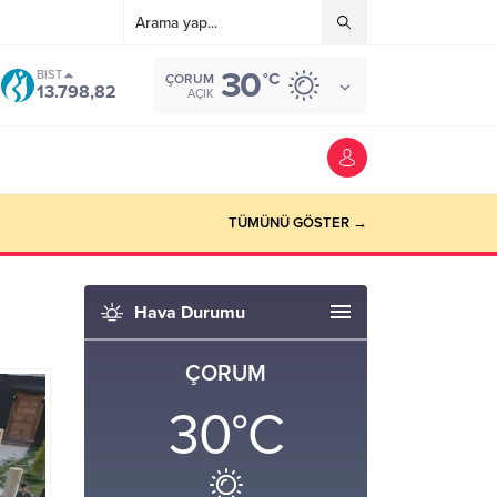
30
BIST
°C
ÇORUM
13.798,82
AÇIK
TÜMÜNÜ GÖSTER →
Hava Durumu
ÇORUM
30
°C