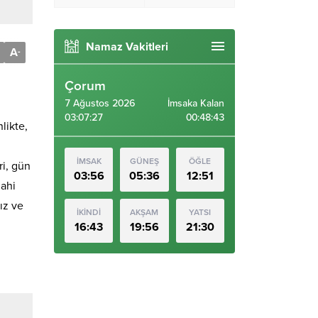
Namaz Vakitleri
A
-
Çorum
7 Ağustos 2026
İmsaka Kalan
03:07:28
00:48:42
likte,
İMSAK
GÜNEŞ
ÖĞLE
ri, gün
03:56
05:36
12:51
lahi
ız ve
İKİNDİ
AKŞAM
YATSI
16:43
19:56
21:30