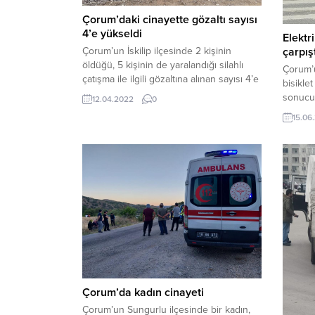
Çorum’daki cinayette gözaltı sayısı
4’e yükseldi
Elektri
Çorum’un İskilip ilçesinde 2 kişinin
çarpışt
öldüğü, 5 kişinin de yaralandığı silahlı
Çorum’u
çatışma ile ilgili gözaltına alınan sayısı 4’e
bisikle
yükseldi.Olay, sabah saatlerinde ilçeye
sonucu
12.04.2022
0
bağlı Beyoğlan köyünde meydana geldi.
yaralan
15.06
İddialara göre, aralarında arazi sınır
Derinde
anlaşmazlığı bulunan Y.K., Ş.K. ve A.F. ve
Edinile
E.F ile A.F. isimli şahıslar Kızıklı mevkiinde
istikam
bulunan fındık bahçesinde karşılaştı....
halinde
06 M 84
bulvard
tarafın
Çorum’da kadın cinayeti
Çorum’un Sungurlu ilçesinde bir kadın,