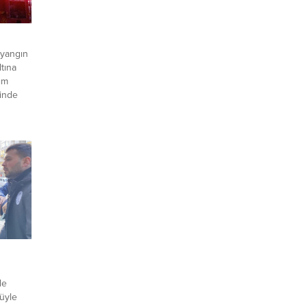
 yangın
ltına
rım
minde
re,
nı
 Çağrı
olay
de
üyle