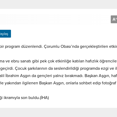
A
+
aylaş
 bir program düzenlendi. Çorumlu Obası’nda gerçekleştirilen etkin
 ve ebru sanatı gibi pek çok etkinliğe katılan hafızlık öğrencile
geçirdi. Çocuk şarkılarının da seslendirildiği programda ezgi ve i
Halil İbrahim Aşgın da gençleri yalnız bırakmadı. Başkan Aşgın, haf
lerle yakından ilgilenen Başkan Aşgın, onlarla sohbet edip fotoğraf
ği ikramıyla son buldu.(İHA)