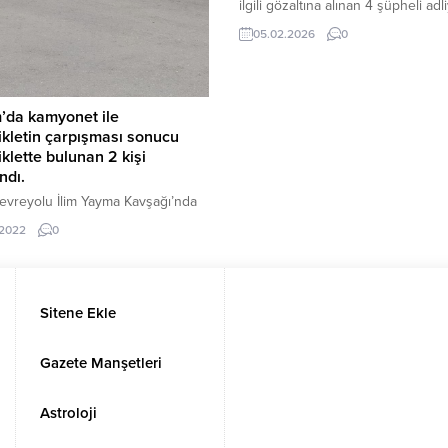
ilgili gözaltına alınan 4 şüpheli ad
sevk edildi.Çorum’da 6 gündür ar
05.02.2026
0
parçalanmış cesedi dere yatağınd
bulunan 76 yaşındaki Ali Osman K
ölümüyle ilgili İl Emniyet Müdürlü
Asayiş Şube Müdürlüğü ekiplerini
’da kamyonet ile
yürüttüğü çalışmalar neticesinde 
kletin çarpışması sonucu
komşusu A.F.K., A.F.K.’nin ağabeyi 
klette bulunan 2 kişi
babası...
ndı.
evreyolu İlim Yayma Kavşağı’nda
 geldi. Edinilen Bilgiye göre,
.2022
0
. yönetimindeki 19 UP 861 plakalı
t, Sadık A.’nın kullandığı 19 ABM
kalı motosiklete arkadan çarptı.
ın şiddetiyle motosiklet
Sitene Ekle
ü ile motosiklette yolcu olarak
 1 kişi yaralandı. Kazayı gören
erin ihbarı üzerine olay yerine
Gazete Manşetleri
 112...
Astroloji