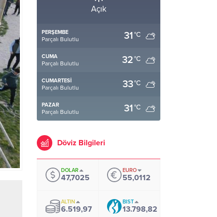
Açık
PERŞEMBE
31
°C
Parçalı Bulutlu
CUMA
32
°C
Parçalı Bulutlu
CUMARTESI
33
°C
Parçalı Bulutlu
PAZAR
31
°C
Parçalı Bulutlu
Döviz Bilgileri
DOLAR
EURO
47,7025
55,0112
ALTIN
BIST
6.519,97
13.798,82