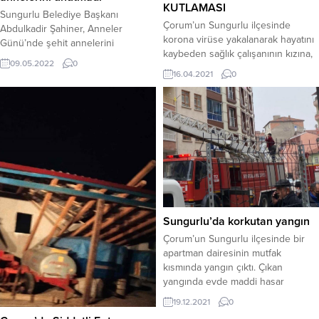
KUTLAMASI
Sungurlu Belediye Başkanı
Çorum’un Sungurlu ilçesinde
Abdulkadir Şahiner, Anneler
korona virüse yakalanarak hayatını
Günü’nde şehit annelerini
kaybeden sağlık çalışanının kızına,
unutmadı. Belediye Başkan
09.05.2022
0
polis ekipleri tarafından doğum
Yardımcısı Sakine Sarıyüce şehit
16.04.2021
0
günü sürprizi yapıldı.Çorum’un
annelerini ziyaret ederek çiçek
Sungurlu Devlet Hastanesinde
takdim etti. Belediye Başkanı
görevli Yakup Tunga, yakalandığı
Şahiner’in, selamlarını ileten
korona virüs nedeniyle hayatını
Sarıyüce, her zaman belediye
kaybetti. Filyasyon ekibinde şoför
olarak yanlarında olduklarını
olarak görev yapan Tunga’nın kızı
söyledi. Başkan Şahiner yaptığı
Sudenaz’ın doğum günü olduğunu
açıklamada, “Evlatlarını kutsal
öğrenen Sungurlu İlçe Emniyet
vatanımız uğruna toprağa veren
Müdürlüğü ekipleri, sürpriz
elleri öpülesi annelerimiz, sizlerin
hazırladı.Genç...
hakkını...
Sungurlu’da korkutan yangın
Çorum’un Sungurlu ilçesinde bir
apartman dairesinin mutfak
kısmında yangın çıktı. Çıkan
yangında evde maddi hasar
meydana geldi.Edinilen bilgiye
19.12.2021
0
göre, Fatih Mahallesi Şehit Adil