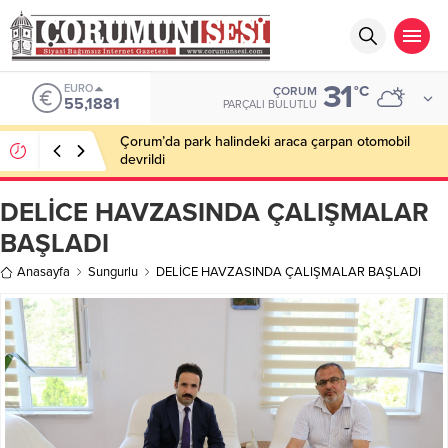
31
EURO
°C
ÇORUM
55,1881
PARÇALI BULUTLU
Çorum’da park halindeki araca çarpan otomobil
devrildi
DELİCE HAVZASINDA ÇALIŞMALAR
BAŞLADI
Anasayfa
Sungurlu
DELİCE HAVZASINDA ÇALIŞMALAR BAŞLADI