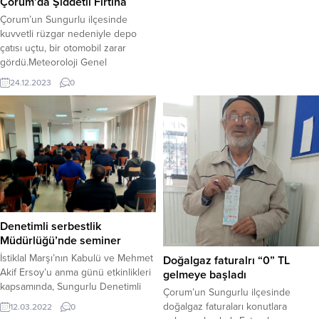
Çorum’da Şiddetli Fırtına
Yıldız Caddesi Mevlana
Apartmanı’nın 2. katında bulunan
Çorum’un Sungurlu ilçesinde
dairenin mutfak kısmında yangın
kuvvetli rüzgar nedeniyle depo
çıktı. Ev sahiplerinin daire de
çatısı uçtu, bir otomobil zarar
bulunmadığı sırada çıkan yangını
gördü.Meteoroloji Genel
gören vatandaşlar durumu itfaiye
Müdürlüğünün uyarısının ardından
24.12.2023
0
ve polise bildirdi....
Çorum’da beklenen rüzgar etkisini
göstermeye başladı. İlçede etkili
olan rüzgar nedeniyle vatandaşlar
da zor anlar yaşadı.Sungurlu ilçesi
Tokullu köyünde de yaşamı
olumsuz etkileyen rüzgar
nedeniyle, 300 metrekare bir
deponun çatısı uçtu. Uçan çatı,...
Denetimli serbestlik
Müdürlüğü’nde seminer
İstiklal Marşı’nın Kabulü ve Mehmet
Doğalgaz faturalrı “0” TL
Akif Ersoy’u anma günü etkinlikleri
gelmeye başladı
kapsamında, Sungurlu Denetimli
Çorum’un Sungurlu ilçesinde
Serbestlik Müdürlüğü tarafından,
doğalgaz faturaları konutlara
12.03.2022
0
denetimli serbestlik tedbiri altında