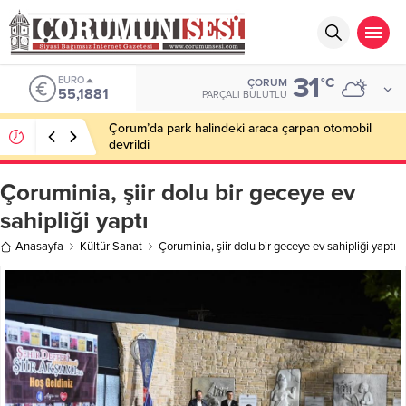
31
EURO
°C
ÇORUM
55,1881
PARÇALI BULUTLU
Çorum’da park halindeki araca çarpan otomobil
devrildi
Çoruminia, şiir dolu bir geceye ev
sahipliği yaptı
Anasayfa
Kültür Sanat
Çoruminia, şiir dolu bir geceye ev sahipliği yaptı