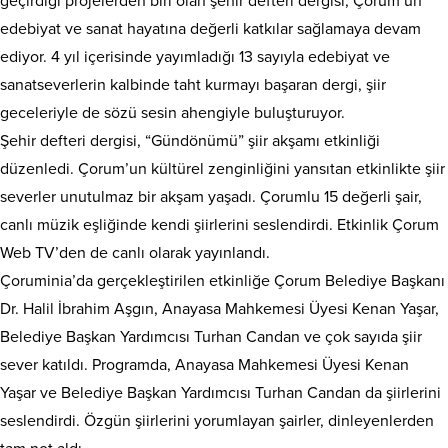
geçirdiği projelerden biri olan şehir defteri dergisi, Çorum’un
edebiyat ve sanat hayatına değerli katkılar sağlamaya devam
ediyor. 4 yıl içerisinde yayımladığı 13 sayıyla edebiyat ve
sanatseverlerin kalbinde taht kurmayı başaran dergi, şiir
geceleriyle de sözü sesin ahengiyle buluşturuyor.
Şehir defteri dergisi, “Gündönümü” şiir akşamı etkinliği
düzenledi. Çorum’un kültürel zenginliğini yansıtan etkinlikte şiir
severler unutulmaz bir akşam yaşadı. Çorumlu 15 değerli şair,
canlı müzik eşliğinde kendi şiirlerini seslendirdi. Etkinlik Çorum
Web TV’den de canlı olarak yayınlandı.
Çoruminia’da gerçekleştirilen etkinliğe Çorum Belediye Başkanı
Dr. Halil İbrahim Aşgın, Anayasa Mahkemesi Üyesi Kenan Yaşar,
Belediye Başkan Yardımcısı Turhan Candan ve çok sayıda şiir
sever katıldı. Programda, Anayasa Mahkemesi Üyesi Kenan
Yaşar ve Belediye Başkan Yardımcısı Turhan Candan da şiirlerini
seslendirdi. Özgün şiirlerini yorumlayan şairler, dinleyenlerden