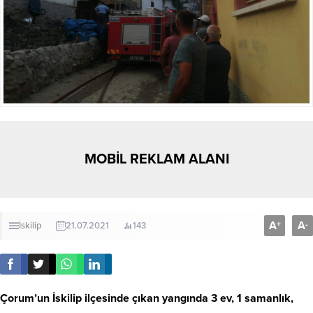
MOBİL REKLAM ALANI
A
A
+
-
İskilip
21.07.2021
143
Çorum’un İskilip ilçesinde çıkan yangında 3 ev, 1 samanlık,