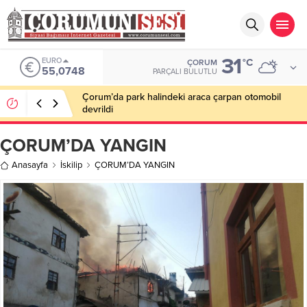
31
EURO
°C
ÇORUM
55,0748
PARÇALI BULUTLU
Çorum’da park halindeki araca çarpan otomobil
devrildi
ÇORUM’DA YANGIN
Anasayfa
İskilip
ÇORUM’DA YANGIN