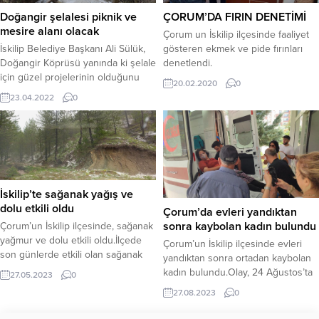
gören vatandaşlar...
söyledi.Başkan Sülük’ün...
Doğangir şelalesi piknik ve
ÇORUM’DA FIRIN DENETİMİ
mesire alanı olacak
Çorum un İskilip ilçesinde faaliyet
İskilip Belediye Başkanı Ali Sülük,
gösteren ekmek ve pide fırınları
Doğangir Köprüsü yanında ki şelale
denetlendi.
için güzel projelerinin olduğunu
20.02.2020
0
söyledi.Başkan Ali Sülük, Meclis
23.04.2022
0
Üyesi Murat Kiraz ile birlikte
projeleri arasında yer alan,
Doğangir şelalesi alanında
yapılacak piknik ve mesire alanında
incelemelerde bulundu.Belediye
Başkanı Ali Sülük, “İlçemiz Tosya
yolu üzerinde bulunan Doğangir
İskilip’te sağanak yağış ve
şelalesi mevkii için çok...
dolu etkili oldu
Çorum’da evleri yandıktan
sonra kaybolan kadın bulundu
Çorum’un İskilip ilçesinde, sağanak
yağmur ve dolu etkili oldu.İlçede
Çorum’un İskilip ilçesinde evleri
son günlerde etkili olan sağanak
yandıktan sonra ortadan kaybolan
yağış ve dolu hayatı olumsuz
kadın bulundu.Olay, 24 Ağustos’ta
27.05.2023
0
etkiliyor. İlçeye bağlı Karmış
ilçeye bağlı İkipınar köyünde
27.08.2023
0
köyünde etkili olan dolu yağışı ekili
meydana geldi. Edinilen bilgiye
arazilerde hasara neden
göre, Hüseyin Bekar’a ait ahşap