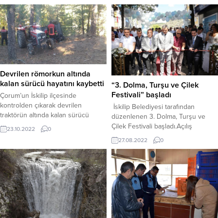
Devrilen römorkun altında
kalan sürücü hayatını kaybetti
“3. Dolma, Turşu ve Çilek
Festivali” başladı
Çorum’un İskilip ilçesinde
kontrolden çıkarak devrilen
İskilip Belediyesi tarafından
traktörün altında kalan sürücü
düzenlenen 3. Dolma, Turşu ve
hayatını kaybetti.Kaza, ilçeye bağlı
Çilek Festivali başladı.Açılış
23.10.2022
0
Seki köyünde meydana geldi.
programına Vali Mustafa Çiftçi,
27.08.2022
0
Edinilen bilgiye göre, Sefer Öztürk
Çorum Belediye Başkan Yardımcısı
(41) sabah saatlerinde orman kesimi
Lemzi Çöplü, İskilip Belediye
evden çıktı. Öztürk yönetimindeki
Başkanı Ali Sülük ve vatandaşlar
traktör ormanlık alanda
katıldı. Dolma, Turşu ve Çilek
sürücüsünün direksiyon
Festivali’nin bu yıl üçüncüsünü
hakimiyetini kaybetmesi sonucu
gerçekleştirdiklerini dile getiren
kontrolden çıkarak yol kenarında
Başkan Ali Sülük, dolu dolu bir
bulunan şarampole devrildi. Kazayı
program hazırladıklarını