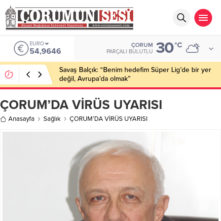
30
EURO
°C
ÇORUM
54,9646
PARÇALI BULUTLU
Savaş Balçık: “Benim hedefim Süper Lig’de bir yer
değil, Avrupa’da olmak”
ÇORUM’DA VİRÜS UYARISI
Anasayfa
Sağlık
ÇORUM’DA VİRÜS UYARISI