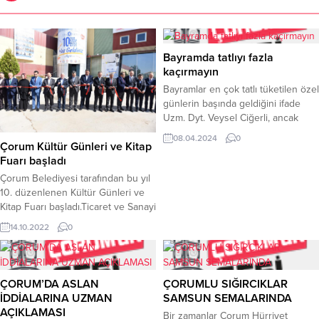
Bayramda tatlıyı fazla
kaçırmayın
Bayramlar en çok tatlı tüketilen özel
günlerin başında geldiğini ifade
Uzm. Dyt. Veysel Ciğerli, ancak
bayram ziyaretlerinde ikram edilen
08.04.2024
0
Çorum Kültür Günleri ve Kitap
tatlılara hayır diyememek, bazı
Fuarı başladı
şikayetlere ve sağlık sorunlarına
yol açabileceğini söyledi.Bayramda
Çorum Belediyesi tarafından bu yıl
tatlı ve çikolata tüketiminde aşırıya
10. düzenlenen Kültür Günleri ve
kaçılmaması gerektiğini belirten
Kitap Fuarı başladı.Ticaret ve Sanayi
Medicana Bursa Hastanesi Uzm.
Odası Kompleksi’nde
14.10.2022
0
Dyt. Veysel Ciğerli, “Bayramlarda
gerçekleştirilen etkinlikte 100’ün
beslenme düzeninde bazı
üzerinde yayınevi ve yazar
değişiklikler...
kitapseverlerle buluşacak. Çorum
Belediyesi bölgenin en büyük
ÇORUM’DA ASLAN
ÇORUMLU SIĞIRCIKLAR
kültür etkinliğinden birisine ev
İDDİALARINA UZMAN
SAMSUN SEMALARINDA
sahipliğine yaparken fuara 100
AÇIKLAMASI
Bir zamanlar Çorum Hürriyet