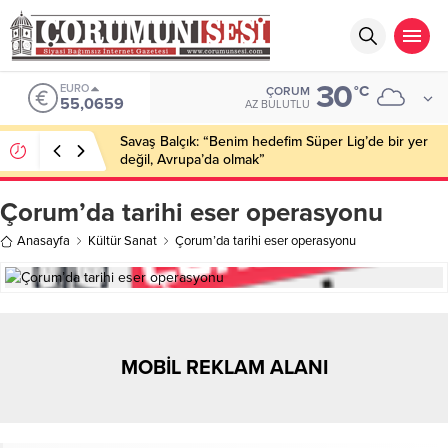
30
EURO
°C
ÇORUM
55,0659
AZ BULUTLU
Savaş Balçık: “Benim hedefim Süper Lig’de bir yer
değil, Avrupa’da olmak”
Çorum’da tarihi eser operasyonu
Anasayfa
Kültür Sanat
Çorum’da tarihi eser operasyonu
MOBİL REKLAM ALANI