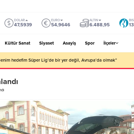
DOLAR
EURO
ALTIN
BI
47,5939
54,9646
6.488,95
13
Kültür Sanat
Siyaset
Asayiş
Spor
İlçeler
an yangın : 40 dönüm arazi zarar gördü
landı
ndı