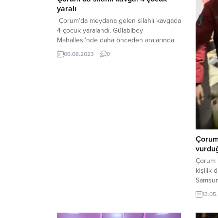
yaralı
Çorum’da meydana gelen silahlı kavgada
4 çocuk yaralandı. Gülabibey
Mahallesi’nde daha önceden aralarında
husumet bulunan B.K. (19), F.İ. ve F.T
06.08.2023
0
konuşmak için Yenidoğan 2. Sokak’ta
buluşmak için anlaştı. B.K. buluşma
yerine geldiğinde şüphelilerden birisi
ateş etmeye başladı. Açılan ateş sonucu
B.K., Y.D., İ.D. M.D.D. sırt, bel, ayak ve
kollarından saçma...
Çorum 
vurdu
Çorum B
kişilik
Samsun’
destek 
13.05
Havza i
Çorum B