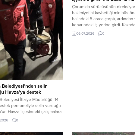
Çorum’da sürücüsünün direksiyo
hakimiyetini kaybettiği minibüs ö
halindeki 5 araca çarptı, ardından 
kenarındaki iş yerine girdi. Kazad
eseri yaralanan olmadı.Kaza, Kun
06.07.2026
0
Mahallesi Farabi Caddesi’nde me
geldi. Edinilen bilgilere göre, M.K.
yönetimindeki 34 GA 719 plakalı
Mercedes marka minibüs, sürüc
direksiyon hakimiyetini kaybetmes
neticesinde caddede park halinde 
Belediyesi’nden selin
ğu Havza’ya destek
elediyesi İtfaiye Müdürlüğü, 14
 destek personeliyle selin vurduğu
un Havza ilçesindeki çalışmalara
vermek için yola çıktı.Samsun’un
.2026
0
lçesinde etkili olan selin ardından,
elediye Başkanı Dr. Halil İbrahim