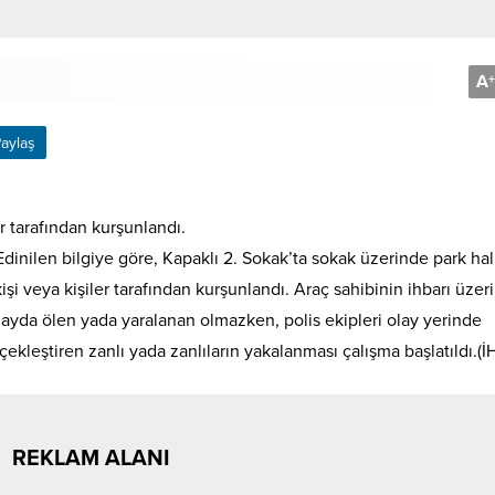
A
+
aylaş
er tarafından kurşunlandı.
inilen bilgiye göre, Kapaklı 2. Sokak’ta sokak üzerinde park ha
işi veya kişiler tarafından kurşunlandı. Araç sahibinin ihbarı üzer
Olayda ölen yada yaralanan olmazken, polis ekipleri olay yerinde
kleştiren zanlı yada zanlıların yakalanması çalışma başlatıldı.(İ
REKLAM ALANI