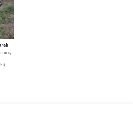
ralı
ri araç
kişi
len
um
rahim
rücünün
k karşı