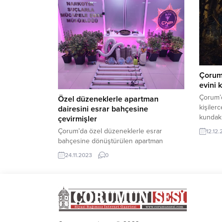
Aşgın’ın
İtfaiye
edildi.
jeneratö
Çorum’
evini 
Çorum’d
Özel düzeneklerle apartman
kişiler
dairesini esrar bahçesine
kundakl
çevirmişler
Bahçeli
Çorum’da özel düzeneklerle esrar
12.12
Sokak’t
bahçesine dönüştürülen apartman
göre, 7
dairesine narko timler baskın
24.11.2023
0
ev kimli
düzenledi.Edinilen bilgilere göre, bir
kundakl
istihbaratı değerlendiren Narkotik
yüksele
Suçlarla Şube Müdürlüğü ekipleri Akkent
ihbarı 
Mahallesi’nde bir apartman dairesinde
kenevir yetiştirildiği bilgisine ulaştı. Bir
süre apartmanı takibe alan narkotimler
alınan arama kararının ardından ikamete