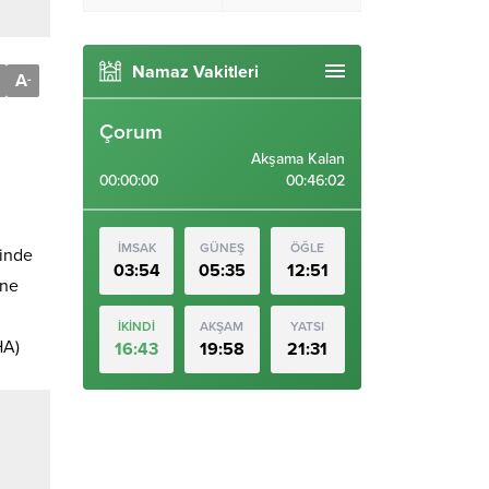
Namaz Vakitleri
A
-
Çorum
Akşama Kalan
00:00:00
00:46:01
İMSAK
GÜNEŞ
ÖĞLE
linde
03:54
05:35
12:51
ine
İKİNDİ
AKŞAM
YATSI
HA)
16:43
19:58
21:31