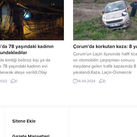
 talimatıyla bölgeye 14 kişilik
 Müdürlüğü personelleri sevk
 Ekipler, çok sayıda su pompası ve
rle bölgedeki yaraları...
da 78 yaşındaki kadının
Çorum’da korkutan kaza: 8 ya
kundakladılar
Çorum’un Laçin ilçesinde hafif tica
a kimliği belirsiz kişi ya da
ve otomobilin çarpışması sonucu
ce 78 yaşındaki kadının evi
meydana gelen trafik kazasında 8 
anarak ateşe verildi.Olay
yaralandı.Kaza, Laçin-Osmancık
evler Mahallesi Dumlupınar 58.
karayolunda meydana geldi. Edini
.2023
0
14.04.2024
0
a meydana geldi. Edinilen bilgiye
bilgilere göre, Osmancık’tan Çor
8 yaşındaki N.E.’ye ait müstakil bir
istikametine seyir halinde olan İb
ği belirsiz kişi ya da kişilerce
Çelikbilek 34 BRA 798 plakalı sü
anarak ateşe verildi. Evden
direksiyon hakimiyetini kaybedere
n dumanları gören vatandaşların
şeride geçerek Bedirhan Sağlam
üzerine olay yerine çok...
yönetimindeki 19 KU 748 plakalı...
Sitene Ekle
Gazete Manşetleri