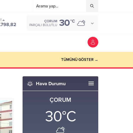
30
ST
°C
ÇORUM
.798,82
PARÇALI BULUTLU
TÜMÜNÜ GÖSTER →
Hava Durumu
ÇORUM
30
°C