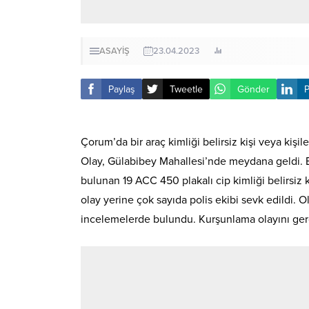
ASAYİŞ
23.04.2023
Paylaş
Tweetle
Gönder
P
Çorum’da bir araç kimliği belirsiz kişi veya kişil
Olay, Gülabibey Mahallesi’nde meydana geldi. Ed
bulunan 19 ACC 450 plakalı cip kimliği belirsiz k
olay yerine çok sayıda polis ekibi sevk edildi. 
incelemelerde bulundu. Kurşunlama olayını gerçe