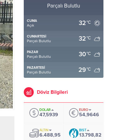
Parçalı Bulutlu
CUMA
32
°C
Açık
CUMARTESI
32
°C
Parçalı Bulutlu
PAZAR
30
°C
Parçalı Bulutlu
PAZARTESI
29
°C
Parçalı Bulutlu
Döviz Bilgileri
DOLAR
EURO
47,5939
54,9646
ALTIN
BIST
6.488,95
13.798,82