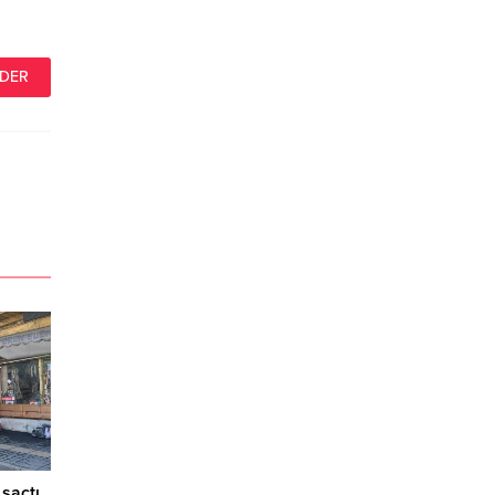
saçtı