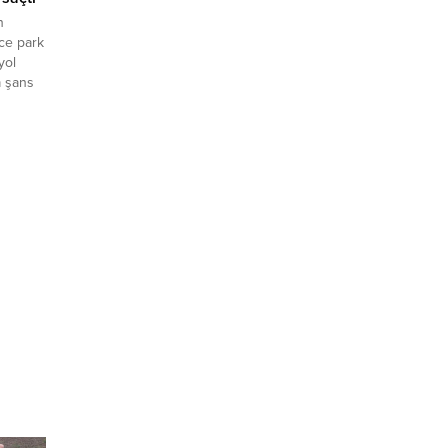
n
nce park
yol
a şans
duzhan
ydana
üsünün
i
olan...