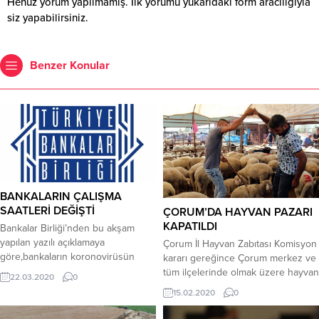
Henüz yorum yapılmamış. İlk yorumu yukarıdaki form aracılığıyla
siz yapabilirsiniz.
Benzer Konular
BANKALARIN ÇALIŞMA
SAATLERİ DEĞİŞTİ
ÇORUM’DA HAYVAN PAZARI
KAPATILDI
Bankalar Birliği’nden bu akşam
yapılan yazılı açıklamaya
Çorum İl Hayvan Zabıtası Komisyon
göre,bankaların koronovirüsün
kararı gereğince Çorum merkez ve
yayılmasını önleme çalışmaları
tüm ilçelerinde olmak üzere hayvan
22.03.2020
0
kapsamında saat 12:00 ile 17:00
pazarları ikinci bir emre kadar
15.02.2020
0
arasında hizmet vereceği açıklandı.
tedbiren kapatıldı.İl Tarım ve Orman
Müdürü Orhan Sarı; son