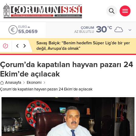
30
EURO
°C
ÇORUM
55,0659
AZ BULUTLU
Savaş Balçık: “Benim hedefim Süper Lig’de bir yer
değil, Avrupa’da olmak”
Çorum’da kapatılan hayvan pazarı 24
Ekim’de açılacak
Anasayfa
Ekonomi
Çorum’da kapatılan hayvan pazarı 24 Ekim’de açılacak