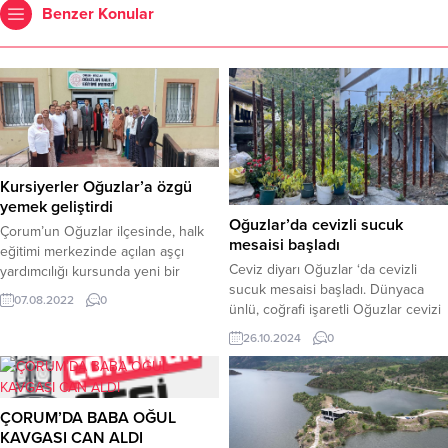
Benzer Konular
Kursiyerler Oğuzlar’a özgü
yemek geliştirdi
Oğuzlar’da cevizli sucuk
Çorum’un Oğuzlar ilçesinde, halk
mesaisi başladı
eğitimi merkezinde açılan aşçı
Ceviz diyarı Oğuzlar ‘da cevizli
yardımcılığı kursunda yeni bir
sucuk mesaisi başladı. Dünyaca
yemek çeşidi ortaya çıkartıldı.
07.08.2022
0
ünlü, coğrafi işaretli Oğuzlar cevizi
Oğuzlar’da yetiştirilen ve coğrafi
ile yapılan cevizli sucuklar hem
işaret sahibi Oğuzlar cevizi, yeni
26.10.2024
0
kışın yemek için dolaplara
yemeğin ana malzemesinden birisi
koyuluyor hem de satışa sunuluyor.
oldu.Oğuzlar Halk Eğitimi
Türkiye’nin yüzde 8’lik ceviz
Merkezinde yetişkinler için açılan
ihtiyacının karşılayan Oğuzların
aşçı yardımcılığı kursunda
ÇORUM’DA BABA OĞUL
hamarat kadınları sabahın erken
kursiyerler, Oğuzlar ilçesine özgü
KAVGASI CAN ALDI