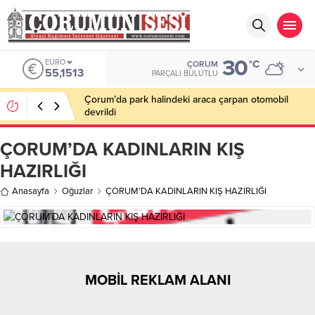
30
EURO
°C
ÇORUM
55,1513
PARÇALI BULUTLU
Çorum’da park halindeki araca çarpan otomobil
devrildi
ÇORUM’DA KADINLARIN KIŞ
HAZIRLIĞI
Anasayfa
Oğuzlar
ÇORUM’DA KADINLARIN KIŞ HAZIRLIĞI
MOBİL REKLAM ALANI