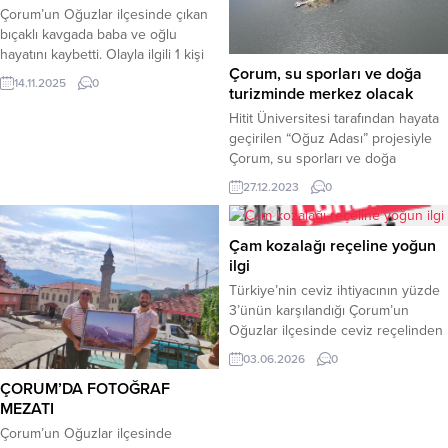
saatlerinde kazanın altını yakarak
olması hedeflenen ve ana malzeme
Çorum’un Oğuzlar ilçesinde çıkan
odun ateşinde pekmezi
olarak Oğuzlar...
bıçaklı kavgada baba ve oğlu
kaynatmaya başlıyorlar. Büyük
hayatını kaybetti. Olayla ilgili 1 kişi
zahmetler...
Çorum, su sporları ve doğa
gözaltına alındı.Olay, Çorum’un
14.11.2025
0
turizminde merkez olacak
Oğuzlar ilçesi Cumhuriyet
Meydanı’nda meydana geldi.
Hitit Üniversitesi tarafından hayata
Edinilen bilgiye göre, S.A. ile
geçirilen “Oğuz Adası” projesiyle
husumetlisi Sadettin Karanfil (66) ve
Çorum, su sporları ve doğa
oğlu Engin Karanfil (34) arasında
turizminde merkez olacak.Proje
27.12.2023
0
henüz bilinmeyen nedenle tartışma
çerçevesinde Obruk Barajı
çıktı. Kısa sürede büyüyen tartışma
kıyısında sosyal ve sportif tesislerin
bıçaklı kavgaya...
ile doğa turizmine yönelik
Çam kozalağı reçeline yoğun
çalışmaların hayata geçmesiyle
ilgi
birlikte bölge alternatif bir turizm
Türkiye’nin ceviz ihtiyacının yüzde
merkezi haline getirilmesi ve
3’ünün karşılandığı Çorum’un
ekonomik yönden dezavantajlı olan
Oğuzlar ilçesinde ceviz reçelinden
Obruk Barajı çevresinin ekonomik
sonra şimdi de çam kozalağı reçeli
yönden kalkınmasına...
03.06.2026
0
üretimine başlandı.Ülke
ÇORUM’DA FOTOĞRAF
ekonomisine sağladığı katkı ve
MEZATI
binlerce ailenin geçim kaynağı olan
Oğuzlar 77 cevizi ev yapımı organik
Çorum’un Oğuzlar ilçesinde