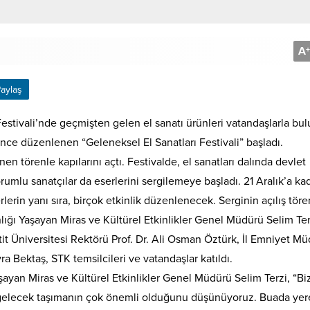
A
+
aylaş
tivali’nde geçmişten gelen el sanatı ürünleri vatandaşlarla bul
nce düzenlenen “Geleneksel El Sanatları Festivali” başladı.
 törenle kapılarını açtı. Festivalde, el sanatları dalında devlet
orumlu sanatçılar da eserlerini sergilemeye başladı. 21 Aralık’a ka
erin yanı sıra, birçok etkinlik düzenlenecek. Serginin açılış tör
lığı Yaşayan Miras ve Kültürel Etkinlikler Genel Müdürü Selim Ter
it Üniversitesi Rektörü Prof. Dr. Ali Osman Öztürk, İl Emniyet M
a Bektaş, STK temsilcileri ve vatandaşlar katıldı.
ayan Miras ve Kültürel Etkinlikler Genel Müdürü Selim Terzi, “Bi
 gelecek taşımanın çok önemli olduğunu düşünüyoruz. Buada yer