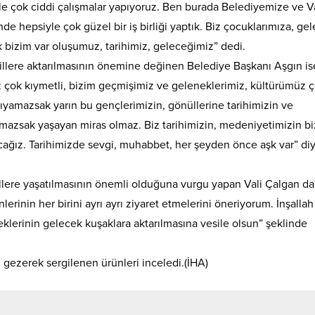
ı ile çok ciddi çalışmalar yapıyoruz. Ben burada Belediyemize ve Va
e hepsiyle çok güzel bir iş birliği yaptık. Biz çocuklarımıza, ge
bizim var oluşumuz, tarihimiz, geleceğimiz” dedi.
llere aktarılmasının önemine değinen Belediye Başkanı Aşgın is
z çok kıymetli, bizim geçmişimiz ve geleneklerimiz, kültürümüz 
ıyamazsak yarın bu gençlerimizin, gönüllerine tarihimizin ve
mazsak yaşayan miras olmaz. Biz tarihimizin, medeniyetimizin b
tacağız. Tarihimizde sevgi, muhabbet, her şeyden önce aşk var” di
illere yaşatılmasının önemli olduğuna vurgu yapan Vali Çalgan da
lerinin her birini ayrı ayrı ziyaret etmelerini öneriyorum. İnşallah
klerinin gelecek kuşaklara aktarılmasına vesile olsun” şeklinde
 gezerek sergilenen ürünleri inceledi.(İHA)