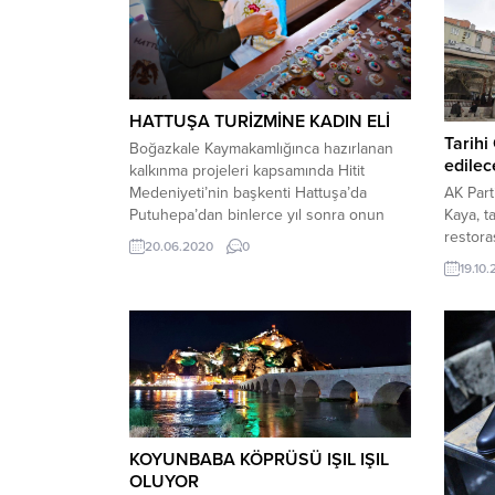
HATTUŞA TURİZMİNE KADIN ELİ
Tarihi
Boğazkale Kaymakamlığınca hazırlanan
edilec
kalkınma projeleri kapsamında Hitit
AK Part
Medeniyeti’nin başkenti Hattuşa’da
Kaya, t
Putuhepa’dan binlerce yıl sonra onun
restora
adıyla kurulan kooperatif ile Hattuşalı
20.06.2020
0
ayrıldığ
kadınlar sosyal ve ekonomik alanda
19.10
restora
yeniden ön plana çıkmaya
tespit e
hazırlanıyor.Boğazkale Kaymakamlığının
Oğuzhan
himayelerinde “Puduhepa Girişimci
Müdürlü
Kadınlar Üretim ve İşletme Kooperatifi”
yer ala
kurularak çalışmalarına başlandı. Proje
Kasım’d
kapsamında bir araya getirilen 11 kadının
açıklad
öncülüğünde...
biri olan
KOYUNBABA KÖPRÜSÜ IŞIL IŞIL
OLUYOR