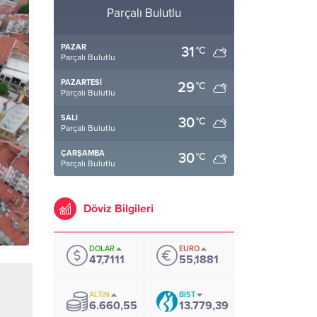
Parçalı Bulutlu
PAZAR
31
°C
Parçalı Bulutlu
PAZARTESI
29
°C
Parçalı Bulutlu
SALI
30
°C
Parçalı Bulutlu
ÇARŞAMBA
30
°C
Parçalı Bulutlu
Döviz Bilgileri
DOLAR
EURO
47,7111
55,1881
ALTIN
BIST
6.660,55
13.779,39