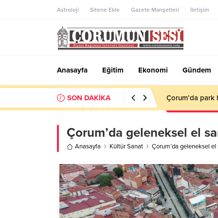
Astroloji
Sitene Ekle
Gazete Manşetleri
İletişim
Anasayfa
Eğitim
Ekonomi
Gündem
SON DAKİKA
Savaş Balçık: “
Çorum’da geleneksel el sana
Anasayfa
Kültür Sanat
Çorum’da geleneksel el s