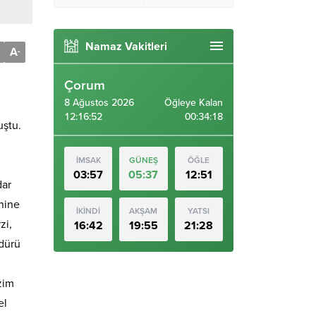
Namaz Vakitleri
A
-
Çorum
8 Ağustos 2026
Öğleye Kalan
12:16:53
00:34:17
uştu.
İMSAK
GÜNEŞ
ÖĞLE
03:57
05:37
12:51
dar
enine
İKİNDİ
AKŞAM
YATSI
zi,
16:42
19:55
21:28
üdürü
zim
el