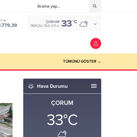
33
ST
°C
ÇORUM
3.779,39
PARÇALI BULUTLU
TÜMÜNÜ GÖSTER →
Hava Durumu
ÇORUM
33
°C