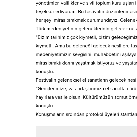
yönetimler, valilikler ve sivil toplum kuruluşlar
teşekkür ediyorum. Bu festivalin düzenlenmesind
her şeyi miras bırakmak durumundayız. Gelenek 
Türk medeniyetinin geleneklerinin gelecek nesi
“Bizim tarihimiz çok kıymetli, bizim geleceğimi
kıymetli. Ama bu geleneği gelecek nesillere taş
medeniyetimizin sevgisini, muhabbetini aşılaya
miras bıraktıklarını yaşatmak istiyoruz ve yaşa
konuştu.
Festivalin geleneksel el sanatların gelecek nes
“Gençlerimize, vatandaşlarımıza el sanatları ürün
hayırlara vesile olsun. Kültürümüzün somut örne
konuştu.
Konuşmaların ardından protokol üyeleri stantları