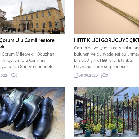
 Çorum Ulu Camii restore
HİTİT KILICI GÖRÜCÜYE ÇIKT
ek
Çorum’da yol yapım çalışmaları sı
i Çorum Milletvekili Oğuzhan
bulunan ve dünyada eşi bulunma
arihi Çorum Ulu Cami’nin
bin 500 yıllık Hitit kılıcı İstanbul
syonu için 8 milyon ödenek
Havalimanı’nda sergilenecek.
ını açıkladı.Tarihi camide
Türkiye’deki tarihi ve kültürel değ
.2022
0
09.06.2020
0
syon gerektiren bazı eksiklerin
tanıtımı noktasında Kültür ve Turi
dildiğini belirten Milletvekili
Bakanlığı ile İGA arasında imzalan
 Kaya, Tokat Vakıflar Bölge
protokol kapsamında İstanbul
ğü sorumluluk alanı içerisinde
Havalimanı’nda müze kuruldu. Hitit
n Ulu Camii’nin restorasyonu için 1
Tuthaliya’ya ait 3 bin 500 yıllık kılı
a ihale yapılacağını
önümüzdeki...
ı.Çorum’un tarihi mekanlarından
...