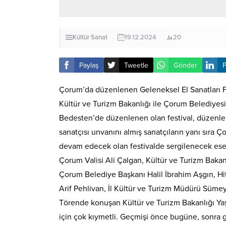
Kültür Sanat
19.12.2024
20
Paylaş
Tweetle
Gönder
P
Çorum’da düzenlenen Geleneksel El Sanatları Fes
Kültür ve Turizm Bakanlığı ile Çorum Belediyesi
Bedesten’de düzenlenen olan festival, düzenlenen
sanatçısı unvanını almış sanatçıların yanı sıra Ç
devam edecek olan festivalde sergilenecek eserl
Çorum Valisi Ali Çalgan, Kültür ve Turizm Bakan
Çorum Belediye Başkanı Halil İbrahim Aşgın, Hit
Arif Pehlivan, İl Kültür ve Turizm Müdürü Sümeyr
Törende konuşan Kültür ve Turizm Bakanlığı Yaş
için çok kıymetli. Geçmişi önce bugüne, sonra