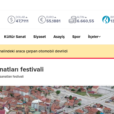
DOLAR
EURO
ALTIN
BI
47,7111
55,1881
6.660,55
1
Kültür Sanat
Siyaset
Asayiş
Spor
İlçeler
Benim hedefim Süper Lig’de bir yer değil, Avrupa’da olmak”
tları festivali
anatları festivali