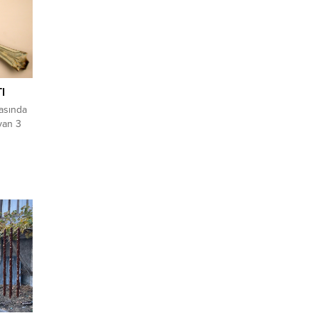
I
rasında
yan 3
erlerin
zm
an
 Kralı
ç