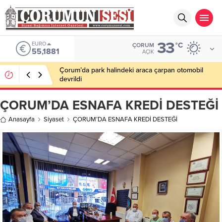
33
EURO
°C
ÇORUM
55,1881
AÇIK
Çorum’da park halindeki araca çarpan otomobil
devrildi
ÇORUM’DA ESNAFA KREDİ DESTEĞİ
Anasayfa
Siyaset
ÇORUM’DA ESNAFA KREDİ DESTEĞİ