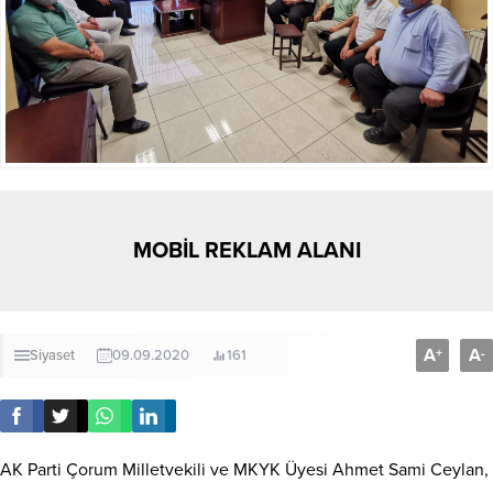
MOBİL REKLAM ALANI
A
A
+
-
Siyaset
09.09.2020
161
AK Parti Çorum Milletvekili ve MKYK Üyesi Ahmet Sami Ceylan,