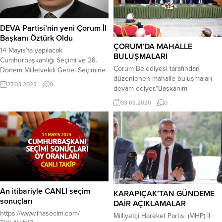
DEVA Partisi’nin yeni Çorum İl
Başkanı Öztürk Oldu
ÇORUM’DA MAHALLE
14 Mayıs’ta yapılacak
BULUŞMALARI
Cumhurbaşkanlığı Seçimi ve 28.
Çorum Belediyesi tarafından
Dönem Milletvekili Genel Seçimine
düzenlenen mahalle buluşmaları
ilişkin olarak, Çorum Deva Partisi İl
27.03.2023
0
devam ediyor.“Başkanım
Başkanı Elvan Can Çabuk’un aday
Mahallemizde Söz Bizde”
adaylığı için istifasıyla boşalan il
03.03.2020
0
etkinlikleri kapsamında Belediye
başkanlığına İl Yönetim Kurulu
Başkanı Halil İbrahim Aşgın,
Üyesi İsmail Hüseyin
Gülabibey mahallesi sakinleriyle bir
Öztürk atandı. İSMAİL
araya geldi.Kadın Kültür ve Sanat
HÜSAMETTİN ÖZTÜRK KİMDİR ?
Merkezlerinde her yıl 10 bine yakın
1979 yılında Çorum ili Osmancık
kadının faydalandığını, Ertuğrul Gazi
İlçesinde dünyaya gelen İsmail
ve Osman Gazi mescitlerinin
Hüsamettin Öztürk, İlköğretimini
hizmete girdiğini, cami ve Kur’an
Mecitözü ilçesinde...
kurslarının tamir ve tadilatlarının...
An itibariyle CANLI seçim
KARAPIÇAK’TAN GÜNDEME
sonuçları
DAİR AÇIKLAMALAR
https://www.ihasecim.com/
Milliyetçi Hareket Partisi (MHP) İl