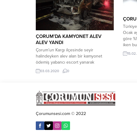
öğrencilere ödülleri verildi. REKLAM
ALANI...
ÇORUM
Türkiye
Ocak ay
ÇORUM’DA KAMYONET ALEV
göre %5
ALEV YANDI
iken bu
Çorum’un Kargı ilçesinde seyir
belirle
15.02
halindeyken alev alan bir kamyonet
251 kon
ödemiş yabancı escort yanarak
paya sa
kullanılamaz hale geldi. Olayda ölen ya
İstanbu
03.03.2020
0
da yaralanan olmadı. Olay, Kargı ilçesine
bağlı Beygircioğlu köyü yakınlarında D-
100 karayolu üzerinde meydana geldi.
Edinilen bilgilere göre, Tokat’tan
Kastamonu’ya seyir halinde bulunan S.P.
yönetimindeki 60 TF 701 plakalı
kamyonet Beygircioğlu...
Çorumunsesi.com © 2022