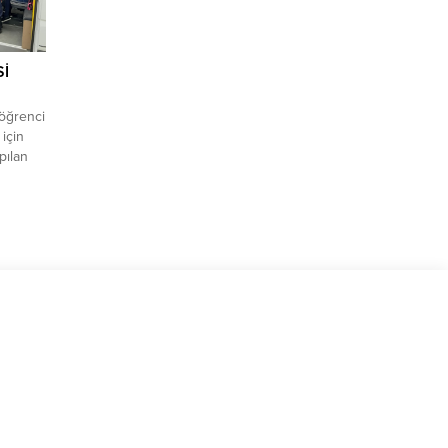
İ
 öğrenci
 için
pılan
 ilçe
urlu
an Okul
fından
ile
e
 escort