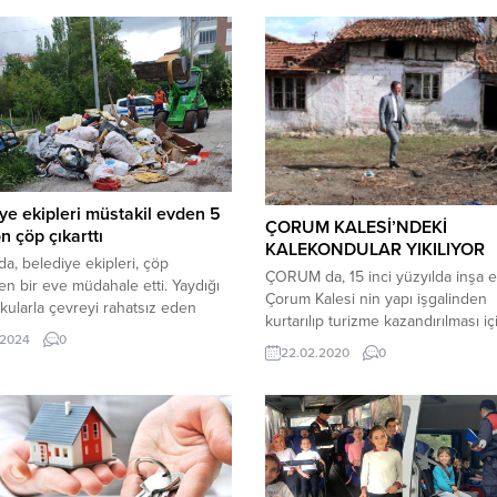
ye ekipleri müstakil evden 5
ÇORUM KALESİ’NDEKİ
 çöp çıkarttı
KALEKONDULAR YIKILIYOR
a, belediye ekipleri, çöp
ÇORUM da, 15 inci yüzyılda inşa e
ilen bir eve müdahale etti. Yaydığı
Çorum Kalesi nin yapı işgalinden
kularla çevreyi rahatsız eden
kurtarılıp turizme kazandırılması iç
 kamyon çöp çıkarıldı.Edinilen
.2024
0
başlatılan restorasyon sürüyor.
 göre, Ulukavak Mahallesi’ndeki bir
22.02.2020
0
tü kokular gelmesi üzerine
 sakinleri belediyeye ihbarda
u. Evde inceleme yapan Zabıta
ğü ekipleri karşılaştıkları manzara
nda şaşkına döndü.Müstakil evin
nıyla dolu...