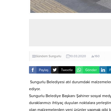
Gündem
Sungurlu
10.03.2020
160
Paylaş
Tweetle
Gönder
P
Sungurlu Belediyesi atıl durumdaki malzemeler
ediyor.
Sungurlu Belediye Başkanı Şahiner sosyal medy
duraklarımızı ihtiyaç duyulan noktalara yerleşt
olan malzemelerden yeni ürünler yapmak gibi bi