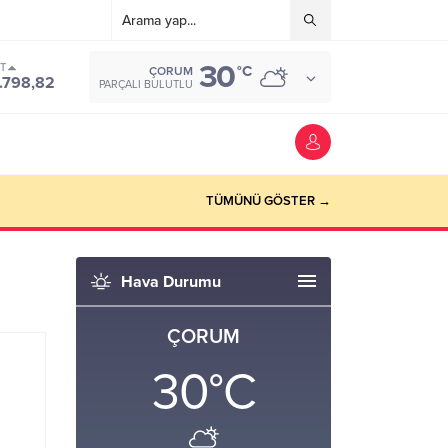
30
ST
°C
ÇORUM
.798,82
PARÇALI BULUTLU
TÜMÜNÜ GÖSTER →
Hava Durumu
ÇORUM
30
°C