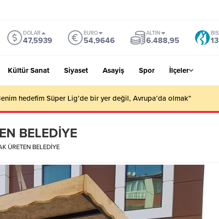
DOLAR
EURO
ALTIN
BI
47,5939
54,9646
6.488,95
13
Kültür Sanat
Siyaset
Asayiş
Spor
İlçeler
an yangın : 40 dönüm arazi zarar gördü
EN BELEDİYE
K ÜRETEN BELEDİYE