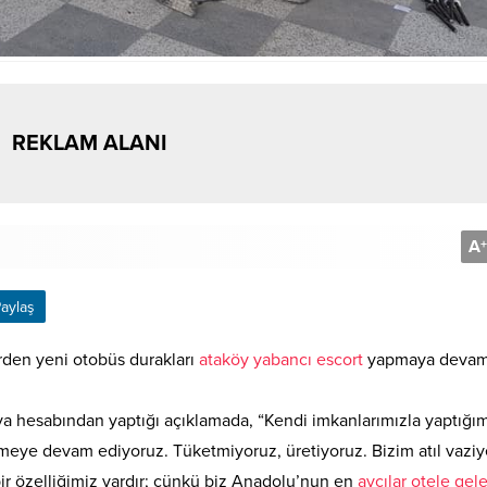
REKLAM ALANI
A
+
aylaş
den yeni otobüs durakları
ataköy yabancı escort
yapmaya deva
a hesabından yaptığı açıklamada, “Kendi imkanlarımızla yaptığı
irmeye devam ediyoruz. Tüketmiyoruz, üretiyoruz. Bizim atıl vaziy
r özelliğimiz vardır; çünkü biz Anadolu’nun en
avcılar otele gel