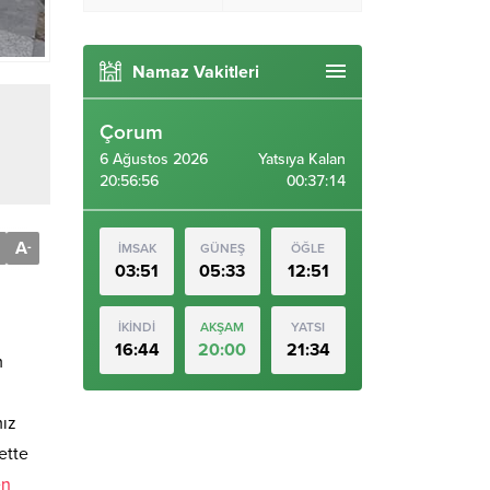
Namaz Vakitleri
Çorum
6 Ağustos 2026
Yatsıya Kalan
20:56:57
00:37:13
A
-
İMSAK
GÜNEŞ
ÖĞLE
03:51
05:33
12:51
İKİNDİ
AKŞAM
YATSI
16:44
20:00
21:34
m
mız
ette
en