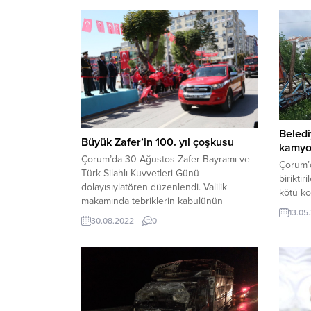
Beledi
Büyük Zafer’in 100. yıl çoşkusu
kamyon
Çorum’da 30 Ağustos Zafer Bayramı ve
Çorum’d
Türk Silahlı Kuvvetleri Günü
biriktir
dolayısıylatören düzenlendi. Valilik
kötü ko
makamında tebriklerin kabulünün
evden 5
13.05
ardından Kadeş Barış Meydanında Saygı
bilgiye
30.08.2022
0
Duruşu veİstiklal Marşı ile devam eden
evde kö
programda, Cumhurbaşkanı Recep
mahalle
Tayyip Erdoğan’ın kutlamamesajının
bulund
okunmasının ardından şiir dinletisi ve
Müdürlü
halk oyunları gösterisi yapıldı.
karşısı
Çeşitliyarışmalarda dereceye giren
çöp yığı