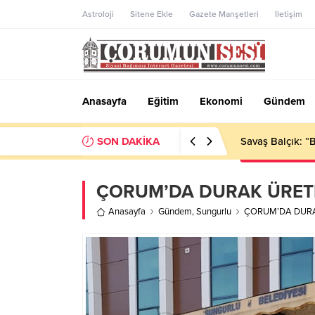
Astroloji
Sitene Ekle
Gazete Manşetleri
İletişim
Anasayfa
Eğitim
Ekonomi
Gündem
SON DAKİKA
Çorum’da korkut
ÇORUM’DA DURAK ÜRET
Anasayfa
Gündem
,
Sungurlu
ÇORUM’DA DURA