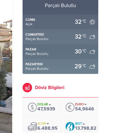
Parçalı Bulutlu
CUMA
32
°C
Açık
CUMARTESI
32
°C
Parçalı Bulutlu
PAZAR
30
°C
Parçalı Bulutlu
PAZARTESI
29
°C
Parçalı Bulutlu
Döviz Bilgileri
DOLAR
EURO
47,5939
54,9646
ALTIN
BIST
6.488,95
13.798,82