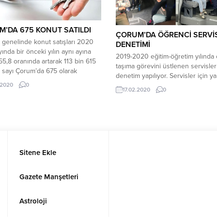
’DA 675 KONUT SATILDI
ÇORUM’DA ÖĞRENCİ SERVİS
 genelinde konut satışları 2020
DENETİMİ
ında bir önceki yılın aynı ayına
2019-2020 eğitim-öğretim yılında
5,8 oranında artarak 113 bin 615
taşıma görevini üstlenen servisler
 sayı Çorum’da 675 olarak
denetim yapılıyor. Servisler için ya
ndi. Konut satışlarında, İstanbul 21
genel uygunluk denetimi Sungurlu
.2020
0
17.02.2020
0
ut satışı ve %18,7 ile en yüksek
merkezinde gerçekleştirildi. Sung
hip oldu. Satış sayılarına göre
Kaymakamlığı tarafından oluşturul
l’u, 11_989 konut satışı ve %10,6...
Servis Denetleme Komisyonu tara
gerçekleştirildi. Okul aile birlikleri 
öğrenci taşımak üzere sözleşme
imzalayan servisler denetlenmey
Sitene Ekle
başlandı.Araçlarda mevzuata foça
uygun ekipmanların bulunup
bulunmadığı,...
Gazete Manşetleri
Astroloji