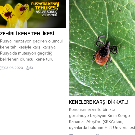
nedeniyle hayatını kaybedenlerin
mantar zehirlenmesi vakası
sayısı 14’e yükseldi. Şehirde 13
meydana gelirken, artış gösteren
Ağustos 2020 tarihi itibariyle pozitif
zehirlenmelere karşı uzmanlar
vaka sayısı ise 95 artış göstererek
uyardı. Bazı mantar
789’dan 884’e çıktı. Edinilen bilgiye
zehirlenmelerinin ölüm ve organ
göre, Çorum’da...
ZEHİRLİ KENE TEHLİKESİ
yetmezliğiyle sonuçlandığına dikkat
çeken uzmanlar doğal alanlarda
Rusya, mutasyon geçiren ölümcül
yetişen mantarlar yerine
kene tehlikesiyle karşı karşıya
bandrollü...
Rusya’da mutasyon geçirdiği
belirlenen ölümcül kene türü
keşfedildi. Rus bilim insanlarının
03.06.2020
0
ortaya çıkardığı rapora göre, ülkede
kene vakaları mevsim normallerinin
428 katı üzerine çıktı Koronavirüs
salgınıyla mücadele eden Rusya’da
kene saldırısı baş gösterdi. Rus
bilim insanlarının yaptığı açıklamaya
KENELERE KARŞI DİKKAT…!
göre, ülkede mevsim
Kene ısırmaları ile birlikte
normallerinin...
görülmeye başlayan Kırım Kongo
Kanamalı Ateşi’ne (KKKA) karşı
uyarılarda bulunan Hitit Üniversitesi
Tıp Fakültesi Enfeksiyon