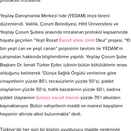
protokolü imzalandı.
Yeşilay Danışmanlık Merkezi’nde (YEDAM) imza töreni
düzenlendi. Valilik, Çorum Belediyesi, Hitit Üniversitesi ve
Yeşilay Çorum Şubesi arasında imzalanan protokol kapsamında
hayata geçirilen “Yeşil Rozet
Escort sitesi izmit
Okul” projesi, “10
bin yeşil can ve yeşil canan” projesinin tanıtımı ile YEDAM’ın
çalışmaları hakkında bilgilendirme yapıldı. Yeşilay Çorum Şube
Başkanı Dr. İsmail Türker Ejder, içkinin bütün kötülüklerin anası
olduğunu belirterek “Dünya Sağlık Örgütü verilerine göre
cinayetlerin yüzde 85’i, tecavüzlerin yüzde 50’si, şiddet
olaylarının yüzde 50’si, trafik kazalarının yüzde 60’ı, kadına
şiddet olaylarının
Sınırsız escort mersin
yüzde 70’i alkolden
kaynaklanıyor. Bütün vahşetlerin maddi ve manevi kayıpların
hepsinin altında alkol bulunmakta” dedi.
Türkiye’de her gün bir kişinin uyuşturucu madde nedeniyle