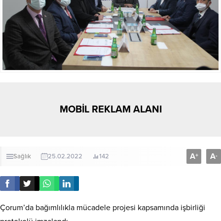
MOBİL REKLAM ALANI
A
A
+
-
Sağlık
25.02.2022
142
Çorum’da bağımlılıkla mücadele projesi kapsamında işbirliği