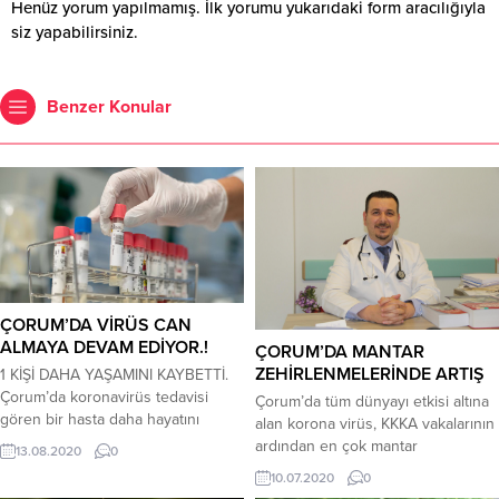
Henüz yorum yapılmamış. İlk yorumu yukarıdaki form aracılığıyla
siz yapabilirsiniz.
Benzer Konular
ÇORUM’DA VİRÜS CAN
ALMAYA DEVAM EDİYOR.!
ÇORUM’DA MANTAR
ZEHİRLENMELERİNDE ARTIŞ
1 KİŞİ DAHA YAŞAMINI KAYBETTİ.
Çorum’da koronavirüs tedavisi
Çorum’da tüm dünyayı etkisi altına
gören bir hasta daha hayatını
alan korona virüs, KKKA vakalarının
kaybetti. Kentte Covid-19 nedeniyle
ardından en çok mantar
13.08.2020
0
hayatını kaybedenlerin sayısı 14’e
zehirlenmesi vakaları görülmeye
10.07.2020
0
yükseldi. Çorum’da koronavirüs
başlandı.Son bir ayda kentte 50