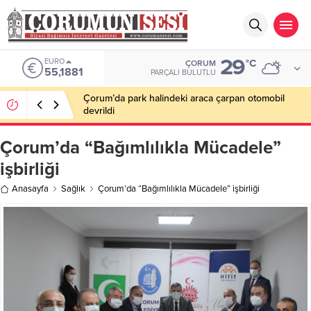
29
EURO
°C
ÇORUM
55,1881
PARÇALI BULUTLU
Çorum’da park halindeki araca çarpan otomobil
devrildi
Çorum’da “Bağımlılıkla Mücadele”
işbirliği
Anasayfa
Sağlık
Çorum’da “Bağımlılıkla Mücadele” işbirliği