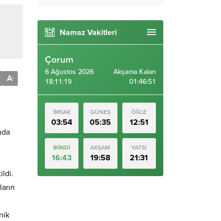
Namaz Vakitleri
Çorum
6 Ağustos 2026
Akşama Kalan
A
-
18:11:20
01:46:50
İMSAK
GÜNEŞ
ÖĞLE
03:54
05:35
12:51
nda
İKİNDİ
AKŞAM
YATSI
16:43
19:58
21:31
ldi.
ların
nik