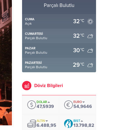
Parçalı Bulutlu
CUMA
32
°C
Açık
CUMARTESI
32
°C
Parçalı Bulutlu
PAZAR
30
°C
Parçalı Bulutlu
PAZARTESI
29
°C
Parçalı Bulutlu
Döviz Bilgileri
DOLAR
EURO
47,5939
54,9646
ALTIN
BIST
6.488,95
13.798,82