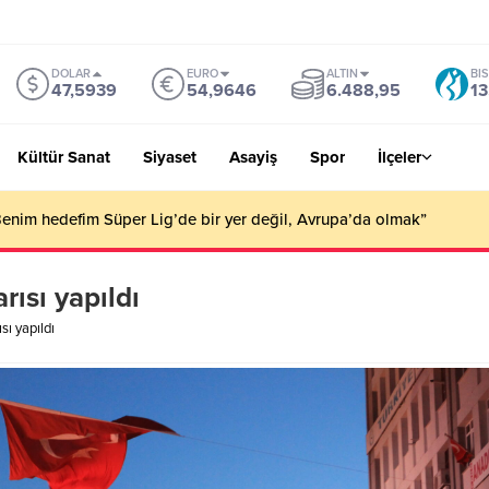
DOLAR
EURO
ALTIN
BI
47,5939
54,9646
6.488,95
13
Kültür Sanat
Siyaset
Asayiş
Spor
İlçeler
Benim hedefim Süper Lig’de bir yer değil, Avrupa’da olmak”
rısı yapıldı
sı yapıldı