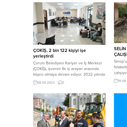
SELİN
ÇOKİŞ, 2 bin 122 kişiyi işe
ÇALIŞ
yerleştirdi
Sinop’u
Çorum Belediyesi Kariyer ve İş Merkezi
felaket
(ÇOKİŞ), işveren İle iş arayan arasında
çalışıy
köprü olmaya devam ediyor. 2022 yılında
noktala
861 kişinin işe yerleşmesini sağlayan
19.08
08.04.2023
0
evle bir
ÇOKİŞ, kurulduğu günden bu yana ise
hayvanl
toplam 2 bin 122 kişinin istihdam
yıkılma
edilmesinde aracı oldu Çorum’un her
sağlana
alanda gelişmesi ve ekonomik anlamda
Cihan 
kalkınmasını sağlayacak projeleri hayata
kalanlar
geçiren...