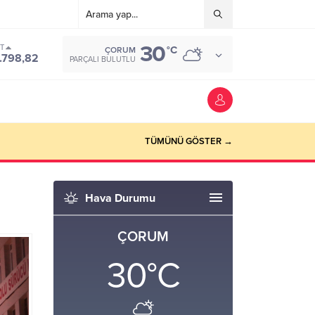
30
ST
°C
ÇORUM
.798,82
PARÇALI BULUTLU
TÜMÜNÜ GÖSTER →
Hava Durumu
ÇORUM
30
°C