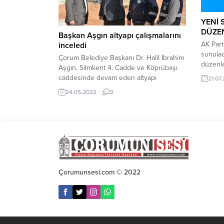
YENİ 
DÜZEN
Başkan Aşgın altyapı çalışmalarını
AK Part
inceledi
sunulac
Çorum Belediye Başkanı Dr. Halil İbrahim
düzenle
Aşgın, Silmkent 4. Cadde ve Köprübaşı
yeni bi
caddesinde devam eden altyapı
21.07
Türkiye
çalışmalarını yerinde inceledi.Yeni
24.05.2022
0
nedeniy
yerleşim alanları ve altyapısı ömrünü
sorunla
tamamlamış bölgelerde hat yenileme
gideril
çalışmalarını büyük bir hızla
birçoğu
sürdürdüklerini ifade eden Belediye
bugüne
Başkanı Halil İbrahim Aşgın, çalışma
tanımla
programında yer alan altyapı çalışmalarını
Türkiye
büyük bir titizlikle tamamladıkların...
Çorumunsesi.com © 2022