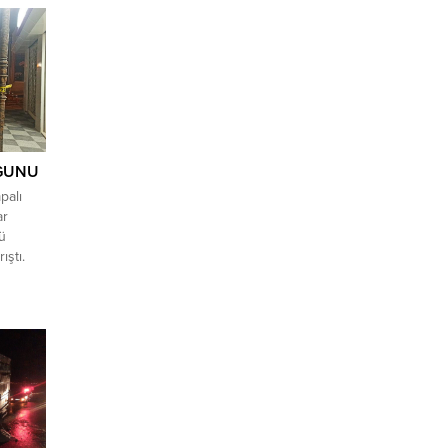
GUNU
palı
ar
lü
ıştı.
teren
anma
keli 3
şyerinde