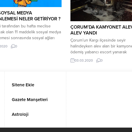
SOYSAL MEDYA
LEMESİ NELER GETİRİYOR ?
i tarafından bu hafta meclise
ÇORUM’DA KAMYONET ALE
ak olan 11 maddelik sosyal medya
ALEV YANDI
mesi sonrasında sosyal ağları
Çorum’un Kargı ilçesinde seyir
r süreç bekliyor. Sosyal ağların
halindeyken alev alan bir kamyon
.2020
0
’de temsilci bulundurmaması
ödemiş yabancı escort yanarak
le vatandaşların yaşadığı
kullanılamaz hale geldi. Olayda öl
03.03.2020
0
r, meclise sunulan teklifle
da yaralanan olmadı. Olay, Kargı i
meye çalışılacak.Vatandaşların
bağlı Beygircioğlu köyü yakınların
 tarafından kullanılan ancak
100 karayolu üzerinde meydana ge
 kadar kanunda herhangi bir
Edinilen bilgilere göre, Tokat’tan
Sitene Ekle
ması bulunmayan sosyal ağlar
Kastamonu’ya seyir halinde buluna
’de temsilci bulundurmak...
yönetimindeki 60 TF 701 plakalı
kamyonet Beygircioğlu...
Gazete Manşetleri
Astroloji