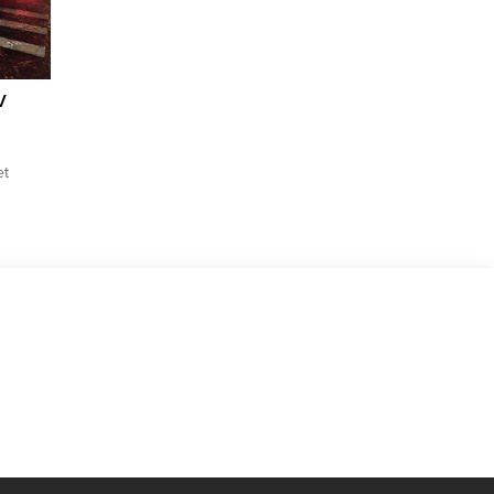
V
et
en ya
lçesine
da D-
ldi.
n S.P.