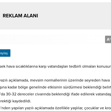
REKLAM ALANI
A
+
aylaş
 hava sıcaklıklarına karşı vatandaşları tedbirli olmaları konusu
yazılı açıklamada, mevsim normallerinin üzerinde seyreden hava
ına kadar bölge genelinde etkisinin sürdürmesi beklendiği belirti
da 30-32 dereceler civarında beklendiği ifade edilerek vatandaş
erektiği kaydedildi.
den yapılan yazılı açıklamada özellikle yaşlılar, çocuklar ve kro