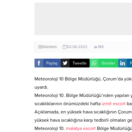
Gündem
02.06.2022
186
Paylaş
Tweetle
Gönder
P
Meteoroloji 10 Bölge Müdürlüğü, Çorum’da yüksek
uyardı.
Meteoroloji 10. Bölge Müdürlüğü’nden yapılan 
sıcaklıklarının önümüzdeki hafta
izmit escort
baş
Açıklamada, en yüksek hava sıcaklığının Çorum’
yüksek hava sıcaklığına karşı tedbirli olmaları g
Meteoroloji 10.
malatya escort
Bölge Müdürlüğü’n