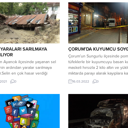
 YARALARI SARILMAYA
ÇORUM’DA KUYUMCU SOY
ILIYOR
Çorum’un Sungurlu ilçesinde pom
n Ayancık ilçesinde yaşanan sel
tüfeklerle bir kuyumcuyu basan k
inin ardından yaralar sarılmaya
maskeli hırsızla 2 kilo altın ve yük
or.Selin en çok hasar verdiği
miktarda parayı alarak kayıplara kar
rdan biri de Zaviye köyü. Köyde 1
Edinilen bilgiye göre, Sunguroğlu
.2021
0
16.03.2022
0
likte ahır ve samanlık yıkıldı,
Mahallesi 1. Cadde’de faaliyet gös
ar telef oldu. Köprünün
N.K.’ya ait kuyumcu dükkanı kap
sıyla birlikte köye karadan ulaşım
saatine yakın soyuldu. Yüzleri mas
madı. Felaketi yaşayan köyde
kişi pompalı tüfeklerle geldikleri i
Er ve Emre Güney mahsur
kuyumcu N.K.’yi etkisiz hale...
ı iş makineleriyle güvenli...