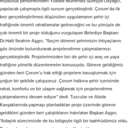
müdürlük personelinden Yüksek Mühendis Süreyya Özyağcı,
yapılacak çalışmayla ilgili sunum gerçekleştirdi. Çorum’da ilk
kez gerçekleştirilmesi düşünülen uygulamanın şehir içi
trafiğinde önemli rahatlamalar getireceğini ve bu yönüyle de
çok önemli bir proje olduğunu vurgulayan Belediye Başkanı
Dr.Halil İbrahim Aşgın, “Seçim dönemi şehrimizin ihtiyaçlarını
göz önünde bulundurarak projelendirme çalışmalarımızı
gerçekleştirdik. Projelerimizden biri de şehir içi araç ve yaya
trafiğine yönelik düzenlemeler konusuydu. Göreve geldiğimiz
günden beri Çorum’u hak ettiği projelere kavuşturmak için
yoğun bir şekilde çalışıyoruz. Çorum halkına şehir içerisinde
rahat, konforlu ve bir ulaşım sağlamak için projelendirme
çalışmalarımız devam ediyor” dedi. Tuzcular ve Abide
Kavşaklarında yapmayı planladıkları proje üzerinde göreve
geldikleri günden beri çalıştıklarını hatırlatan Başkan Aşgın,
“Adaylık sürecimizde de bu bölgeyle ilgili bir taahhüdümüz oldu.