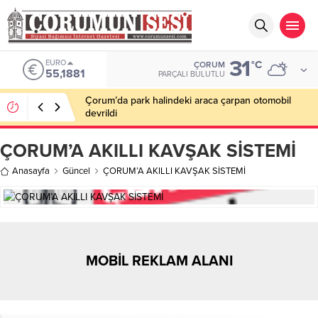
31
EURO
°C
ÇORUM
55,1881
PARÇALI BULUTLU
Çorum’da park halindeki araca çarpan otomobil
devrildi
ÇORUM’A AKILLI KAVŞAK SİSTEMİ
Anasayfa
Güncel
ÇORUM’A AKILLI KAVŞAK SİSTEMİ
MOBİL REKLAM ALANI