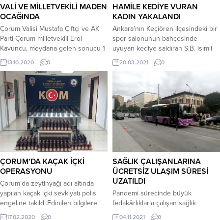
VALİ VE MİLLETVEKİLİ MADEN
HAMİLE KEDİYE VURAN
OCAĞINDA
KADIN YAKALANDI
Çorum Valisi Mustafa Çiftçi ve AK
Ankara’nın Keçiören ilçesindeki bir
Parti Çorum milletvekili Erol
spor salonunun bahçesinde
Kavuncu, meydana gelen sonucu 1
uyuyan kediye saldıran S.B. isimli
işçinin hayatını kaybettiği, 3 işçinin
kadın polis ekipleri tarafından
13.10.2020
0
20.03.2021
0
yaralandığı maden ocağında
yakalanarak gözaltına alındı.
incelemelerde bulundu.Maden
Geçtiğimiz günlerde Keçiören’deki
ocağını inceleyen Çorum Valisi
bir spor salonunun bahçesinde
Mustafa Çiftçi ve AK Parti Çorum
uyuyan hamile kediye durduk yere
milletvekili Erol Kavuncu, olayla ilgili
tokat atıp elindeki çantasıyla vuran
yetkililerden bilgi aldı. İskilip
S.B. isimli kadın Ankara İl Emniyet
ilçesine bağlı bağlı olan Çomu
Müdürlüğü Asayiş Şube Müdürlüğü
köyündeki...
ekipleri tarafından yakalandı.
Asayiş...
ÇORUM’DA KAÇAK İÇKİ
SAĞLIK ÇALIŞANLARINA
OPERASYONU
ÜCRETSİZ ULAŞIM SÜRESİ
UZATILDI
Çorum’da zeytinyağı adı altında
yapılan kaçak içki sevkiyatı polis
Pandemi sürecinde büyük
engeline takıldı.Edinilen bilgilere
fedakârlıklarla çalışan sağlık
göre, Kaçakçılık ve Organize
çalışanlarının toplu taşıma
17.02.2020
0
04.11.2021
0