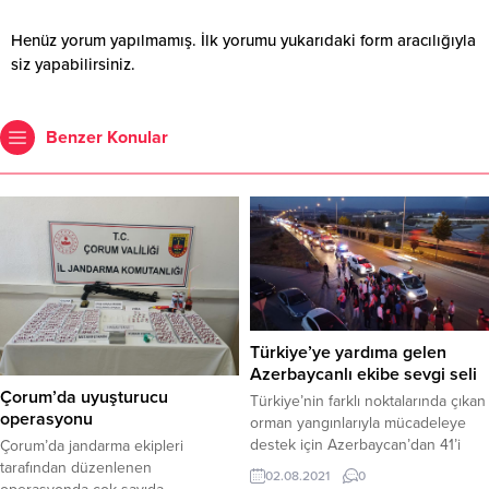
Henüz yorum yapılmamış. İlk yorumu yukarıdaki form aracılığıyla
siz yapabilirsiniz.
Benzer Konular
Türkiye’ye yardıma gelen
Azerbaycanlı ekibe sevgi seli
Çorum’da uyuşturucu
Türkiye’nin farklı noktalarında çıkan
operasyonu
orman yangınlarıyla mücadeleye
destek için Azerbaycan’dan 41’i
Çorum’da jandarma ekipleri
itfaiye aracı olmak üzere toplam 55
tarafından düzenlenen
02.08.2021
0
araçla gelen 306 kişilik ekip,