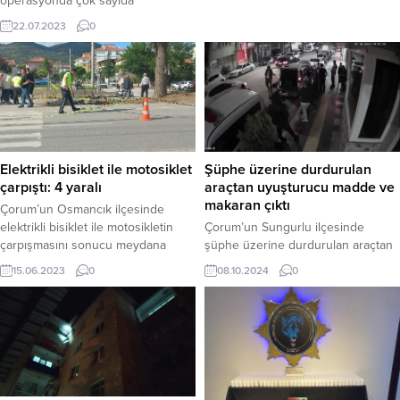
operasyonda çok sayıda
Çorum’dan geçiş yaparken sevgi
uyuşturucu madde ile ruhsatsız av
22.07.2023
0
seliyle karşılaştı.Orman
tüfeği ele geçirildi.Edinilen bilgiye
yangınlarıyla mücadeleye destek
göre, İl Jandarma Komutanlığı
için Azerbaycan’dan 306 kişilik
ekipleri tarafından uyuşturucu
ekip Türkiye’ye geldi. 41’i itfaiye
madde kullanımının önlenmesine
aracı olmak üzere toplam 55 araçla
yönelik yürütülen çalışmalar
Sarp Sınır Kapısı’ndan giriş...
çerçevesinde Merkez’e bağlı bir
köyde düzenlenen operasyonda,
şüpheli şahsın ev ve eklentilerinde
Şüphe üzerine durdurulan
Elektrikli bisiklet ile motosiklet
yapılan aramalarda Bin 810 adet
araçtan uyuşturucu madde ve
çarpıştı: 4 yaralı
Galara, 300 mg...
makaran çıktı
Çorum’un Osmancık ilçesinde
Çorum’un Sungurlu ilçesinde
elektrikli bisiklet ile motosikletin
şüphe üzerine durdurulan araçtan
çarpışmasını sonucu meydana
uyuşturucu madde ve makaron ele
gelen kazada 4 kişi yaralandı.Kaza,
08.10.2024
0
15.06.2023
0
geçirildi. Sungurlu İlçe Emniyet
D-100 karayolu Ömer Derindere
Müdürlüğü tarafından kentte ve
Bulvarında meydana geldi. Edinilen
huzurun sağlanmasına yönelik şok
bilgilere göre, İstanbul
uygulamalar devam ediyor. Emniyet
istikametinden Samsun istikametine
Müdürlüğü tarafından seri halinde
seyir halinde olan Mehmet G.
gerçekleştirilen huzur uygulamaları
yönetimindeki 06 M 8492 plakalı
vatandaş tarafından da takdirle
motosiklet ile aynı bulvarda yaya