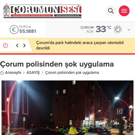
33
EURO
°C
ÇORUM
55,1881
AÇIK
Çorum’da park halindeki araca çarpan otomobil
devrildi
Çorum polisinden şok uygulama
Anasayfa
ASAYİŞ
Çorum polisinden şok uygulama