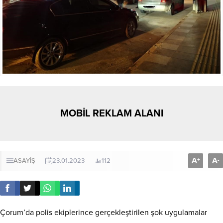
MOBİL REKLAM ALANI
A
A
+
-
ASAYİŞ
23.01.2023
112
Çorum’da polis ekiplerince gerçekleştirilen şok uygulamalar