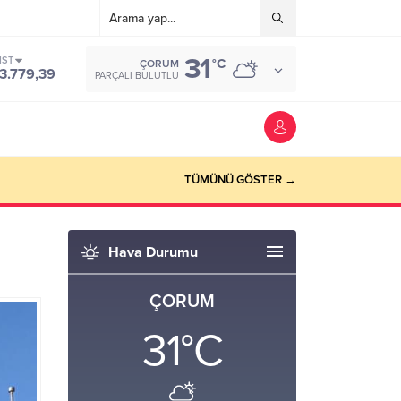
31
IST
°C
ÇORUM
3.779,39
PARÇALI BULUTLU
TÜMÜNÜ GÖSTER →
Hava Durumu
ÇORUM
31
°C