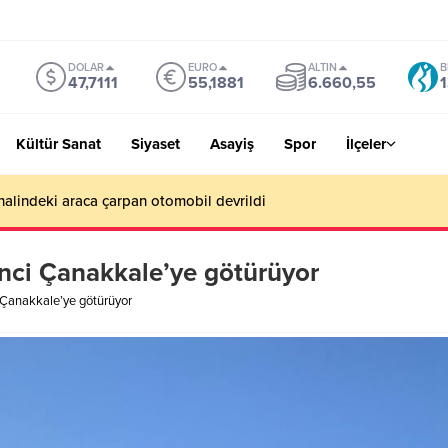
DOLAR
EURO
ALTIN
B
47,7111
55,1881
6.660,55
1
Kültür Sanat
Siyaset
Asayiş
Spor
İlçeler
Benim hedefim Süper Lig’de bir yer değil, Avrupa’da olmak”
nci Çanakkale’ye götürüyor
 Çanakkale’ye götürüyor