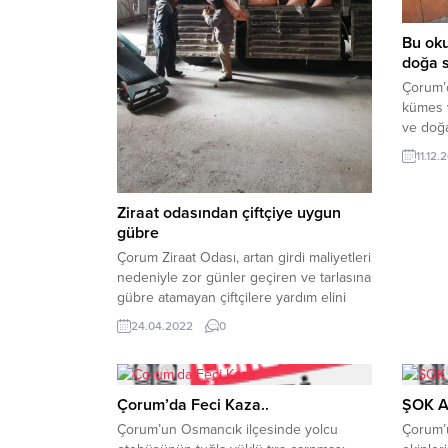
Bu oku
doğa s
Çorum’
kümes 
ve doğa
yılında
11.12.
Hatun 
yaşta h
doğayla
Ziraat odasından çiftçiye uygun
amacıyl
gübre
kapsam
Çorum Ziraat Odası, artan girdi maliyetleri
sera k
nedeniyle zor günler geçiren ve tarlasına
hayvanl
gübre atamayan çiftçilere yardım elini
uzattı.Ziraat Odası Başkanı Mehmet
24.04.2022
0
Sayan, Çorum çiftçisine piyasa satışının
altında uygun fiyattan gübre temin
ettiklerini söyledi.Türkiye’de tarımsal
üretimdeki yetersiz gübreleme nedeniyle
Çorum’da Feci Kaza..
ŞOK 
temel gıda ürünlerinde enflasyonun
Çorum’un Osmancık ilçesinde yolcu
Çorum’u
artmasına yol açabileceğini kaydeden