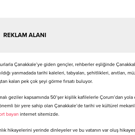
REKLAM ALANI
 turlarla Çanakkale’ye giden gençler, rehberler eşliğinde Çanakka
dığı yarımadada tarihi kaleleri, tabyaları, şehitlikleri, anıtları, mü
vaştan kalan pek çok şeyi görme fırsatı buluyor.
lı geziler kapsamında 50’şer kişilik kafilelerle Çorum’dan yola 
 önemli bir yere sahip olan Çanakkale’de tarihi ve kültürel mekanl
ort bayan
internet sitemizde.
k hikayelerini yerinde dinleyeler ve bu vatanın var oluş hikayes