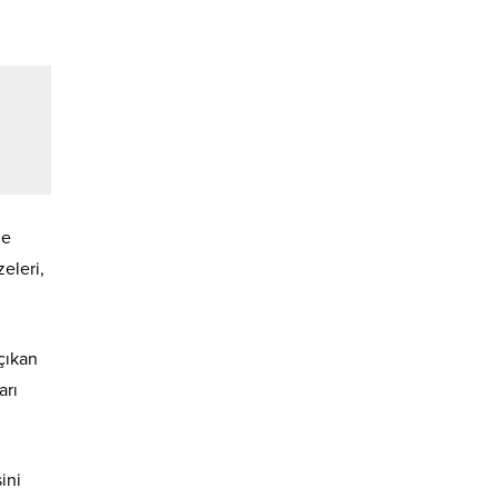
le
zeleri,
çıkan
arı
ini