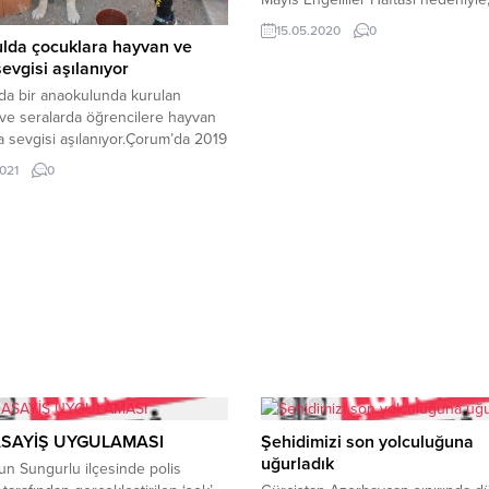
merkezde eğitim gören öğrenciler
15.05.2020
0
evlerinde ziyaret etti.Tüm dünyada 
lda çocuklara hayvan ve
olan pandemi sürecinde evlerind
evgisi aşılanıyor
çıkamayan engelli gençleri evleri
da bir anaokulunda kurulan
ziyaret eden Çorum Belediyesi En
ve seralarda öğrencilere hayvan
Eğitim ve Rehabilitasyon Merkezi 
 sevgisi aşılanıyor.Çorum’da 2019
ve eğitmenleri, hazırladıkları hediy
 eğitim-öğretime açılan Nene
2021
0
kendilerine takdim etti.Hem Engell
Anaokulu’nda, çocuklara küçük
Haftası hem...
ayvan sevgisi kazandırmak ve
 iç içe olmalarını sağlamak
a hayata geçirilen proje
ında, okul bahçesine kümes ve
uruldu. Okul bahçesinde kümes
arını görerek ve gözlemleyerek...
ASAYİŞ UYGULAMASI
Şehidimizi son yolculuğuna
uğurladık
n Sungurlu ilçesinde polis