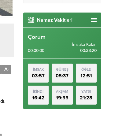
Namaz Vakitleri
Çorum
İmsaka Kalan
00:00:00
00:33:19
A
-
İMSAK
GÜNEŞ
ÖĞLE
03:57
05:37
12:51
İKİNDİ
AKŞAM
YATSI
16:42
19:55
21:28
dı.
ri