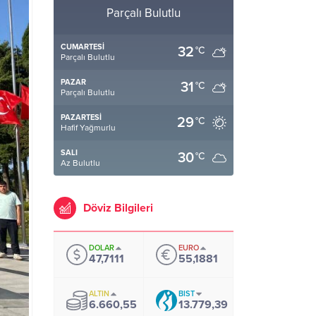
Parçalı Bulutlu
CUMARTESI
32
°C
Parçalı Bulutlu
PAZAR
31
°C
Parçalı Bulutlu
PAZARTESI
29
°C
Hafif Yağmurlu
SALI
30
°C
Az Bulutlu
Döviz Bilgileri
DOLAR
EURO
47,7111
55,1881
ALTIN
BIST
6.660,55
13.779,39