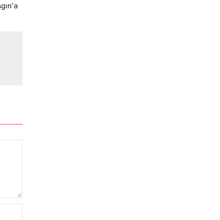
şgın’a