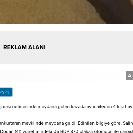
REKLAM ALANI
A
+
aylaş
pışması neticesinde meydana gelen kazada aynı aileden 4 kişi hay
nkurtaran mevkiinde meydana geldi. Edinilen bilgiye göre, Salih
h Doğan (41) yönetimindeki 06 BDP 870 plakalı otomobil ile çarpışt