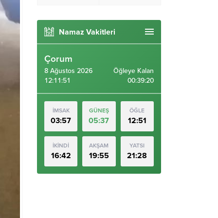
Namaz Vakitleri
Çorum
8 Ağustos 2026
Öğleye Kalan
12:11:53
00:39:18
İMSAK
GÜNEŞ
ÖĞLE
03:57
05:37
12:51
İKİNDİ
AKŞAM
YATSI
16:42
19:55
21:28