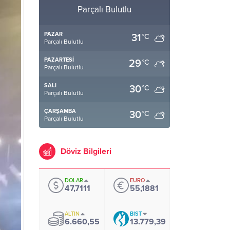
Parçalı Bulutlu
PAZAR
31
°C
Parçalı Bulutlu
PAZARTESI
29
°C
Parçalı Bulutlu
SALI
30
°C
Parçalı Bulutlu
ÇARŞAMBA
30
°C
Parçalı Bulutlu
Döviz Bilgileri
DOLAR
EURO
47,7111
55,1881
ALTIN
BIST
6.660,55
13.779,39