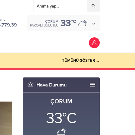
33
ST
°C
ÇORUM
3.779,39
PARÇALI BULUTLU
TÜMÜNÜ GÖSTER →
Hava Durumu
ÇORUM
33
°C