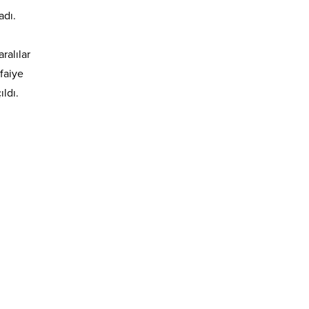
adı.
ralılar
tfaiye
ldı.