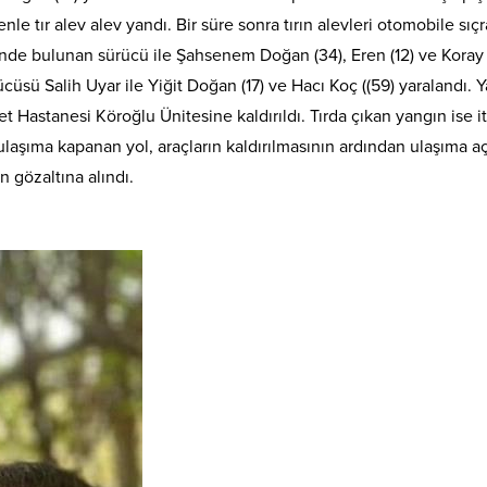
 tır alev alev yandı. Bir süre sonra tırın alevleri otomobile sıçr
sinde bulunan sürücü ile Şahsenem Doğan (34), Eren (12) ve Koray
cüsü Salih Uyar ile Yiğit Doğan (17) ve Hacı Koç ((59) yaralandı. Ya
et Hastanesi Köroğlu Ünitesine kaldırıldı. Tırda çıkan yangın ise i
laşıma kapanan yol, araçların kaldırılmasının ardından ulaşıma açı
n gözaltına alındı.