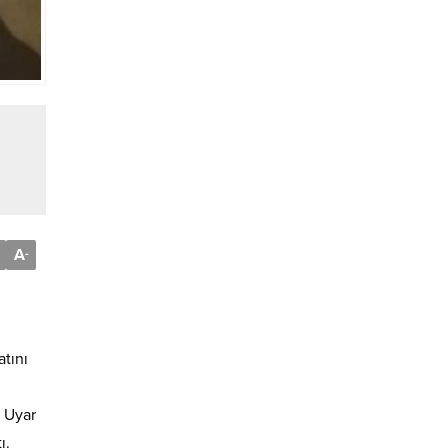
A
-
atını
 Uyar
ı.