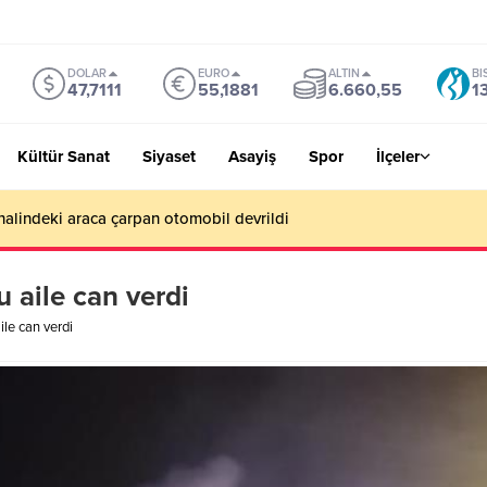
DOLAR
EURO
ALTIN
BI
47,7111
55,1881
6.660,55
1
Kültür Sanat
Siyaset
Asayiş
Spor
İlçeler
Benim hedefim Süper Lig’de bir yer değil, Avrupa’da olmak”
 aile can verdi
le can verdi