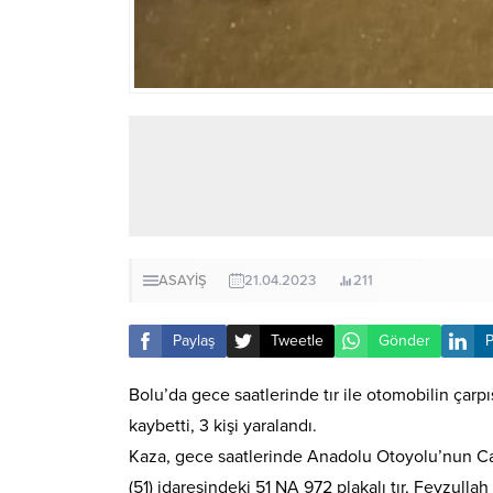
ASAYİŞ
21.04.2023
211
Paylaş
Tweetle
Gönder
P
Bolu’da gece saatlerinde tır ile otomobilin çar
kaybetti, 3 kişi yaralandı.
Kaza, gece saatlerinde Anadolu Otoyolu’nun Ca
(51) idaresindeki 51 NA 972 plakalı tır, Feyzulla