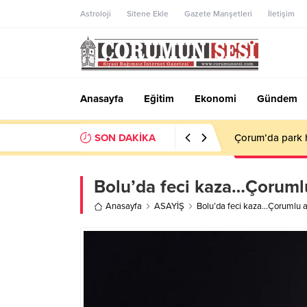
Astroloji
Sitene Ekle
Gazete Manşetleri
İletişim
Anasayfa
Eğitim
Ekonomi
Gündem
SON DAKİKA
Savaş Balçık: “
Bolu’da feci kaza…Çorumlu
Anasayfa
ASAYİŞ
Bolu’da feci kaza…Çorumlu ai