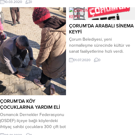
10.03.2020
0
atılarak tekbirler getirildi.Programa
Çorum Belediyesi İtfaiye
Vali Doç....
Müdürlüğü ekiplerinden yardım
isteyen Muhtar Fikret Külcü, leylek
yuvasının hem bakımını yaptı hem
ÇORUM’DA ARABALI SİNEMA
de yuvayı onardı.Leyleklerin Mart
KEYFİ
ayı itibariyle güneyden ülkemize
Çorum Belediyesi, yeni
doğru göç etmeye başladığını, ay
normalleşme sürecinde kültür ve
sonlarında sayıları gittikçe artarak
sanat faaliyetlerine hızlı verdi.
bir...
Belediye, Çorum’u ilk kez arabalı
01.07.2020
0
sinema ile buluşturacak.Eski Türk
sinemalarında gördüğümüz arabalı
sinema 3-4-5 Temmuz tarihlerinde
yeni stadyum otopark alanında
sahnelenecek.Kültür ve
medeniyetler başkenti Çorum’da
her alanda aşkla çalışmaya devam
ÇORUM’DA KÖY
ettiklerini belirten Belediye Başkanı
ÇOCUKLARINA YARDIM ELİ
Dr. Halil İbrahim Aşgın, “Pandemi...
Osmancık Dernekler Federasyonu
(OSDEF) ilçeye bağlı köylerdeki
ihtiyaç sahibi çocuklara 300 çift bot
ve ayakkabı ile mont yardımı yaptı.