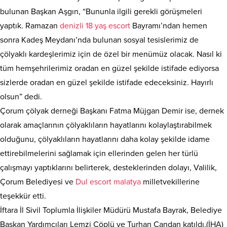
bulunan Başkan Aşgın, “Bununla ilgili gerekli görüşmeleri
yaptık. Ramazan
denizli 18 yaş escort
Bayramı’ndan hemen
sonra Kadeş Meydanı’nda bulunan sosyal tesislerimiz de
çölyaklı kardeşlerimiz için de özel bir menümüz olacak. Nasıl ki
tüm hemşehrilerimiz oradan en güzel şekilde istifade ediyorsa
sizlerde oradan en güzel şekilde istifade edeceksiniz. Hayırlı
olsun” dedi.
Çorum çölyak derneği Başkanı Fatma Müjgan Demir ise, dernek
olarak amaçlarının çölyaklıların hayatlarını kolaylaştırabilmek
olduğunu, çölyaklıların hayatlarını daha kolay şekilde idame
ettirebilmelerini sağlamak için ellerinden gelen her türlü
çalışmayı yaptıklarını belirterek, desteklerinden dolayı, Valilik,
Çorum Belediyesi ve
Dul escort malatya
milletvekillerine
teşekkür etti.
İftara İl Sivil Toplumla İlişkiler Müdürü Mustafa Bayrak, Belediye
Başkan Yardımcıları Lemzi Çöplü ve Turhan Candan katıldı.(İHA)