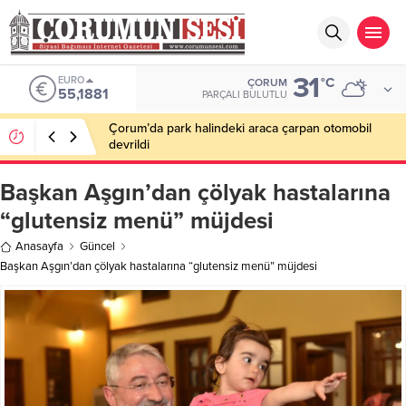
31
EURO
°C
ÇORUM
55,1881
PARÇALI BULUTLU
Çorum’da park halindeki araca çarpan otomobil
devrildi
Başkan Aşgın’dan çölyak hastalarına
“glutensiz menü” müjdesi
Anasayfa
Güncel
Başkan Aşgın’dan çölyak hastalarına “glutensiz menü” müjdesi