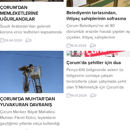
ÇORUM’DAN
Belediyenin tarlasından,
MEMLEKETLERİNE
ihtiyaç sahiplerinin sofrasına
UĞURLANDILAR
Çorum Belediyesi’ne ait 80
Suudi Arabistan’dan gelerek
dönümlük arazide hasadı yapılan ay
korona virüs tedbirleri kapsamında
çiçekler, ihtiyaç sahiplerinin
Çorum’da karantinaya alınan
29.04.2020
0
sofrasına yağ olarak ulaşacak.
vatandaşların tümü memleketlerine
16.10.2024
0
Belediye Başkanı Dr. Halil İbrahim
uğurlandı. Ulusal pandemi olan
Aşgın, elde edilen ayçiçeği yağının
korona virüs tedbirleri kapsamında
ihtiyaç sahiplerine ulaştırılmak
yurt dışında bulunan ailelerin de
Çorum’da şehitler için dua
üzere paketlenerek hazırlandığını
içlerinde bulunduğu toplam 314
Pençe-Kilit bölgesinde askeri üs
açıkladı. Geçen yıl ekimi yapılan
Türk vatandaşı Çorum’a getirilerek
bölgesine sızmaya çalışan
buğdaydan un üretip ihtiyaç
Kredi ve Yurtlar Kurumuna (KYK)
teröristlerle çıkan çatışmada şehit
sahiplerine dağıtan Çorum
bağlı İskilipli Atıf Hoca Yurdu’nda
olan 9 Mehmetçik için Çorum’da
Belediyesi bu yıl da tarlasında
karantinaya alınmıştı. 14 günlük
mevlit ve dua programı
ayçiçeği...
gözlem süreleri...
14.01.2024
0
ÇORUM’DA MUHTAR’DAN
düzenlendi.Kent Konseyi tarafından
YUVAKURAN DAVRANIŞ
Çorum Şehitliği’nde gerçekleştirilen
program Kur’an-ı Kerim tilaveti ile
Çorum Merkez Bayat Mahallesi
başladı. Şehitler için yapılan dua ile
Muhtarı Fikret Külcü, leyleklerin
devam eden programda “Şehitler
geçtiğimiz yıllarda sıkça kullandığı
ölmez vatan bölünmez” sloganları
yuvayı elleriyle onardı.Tamirat için