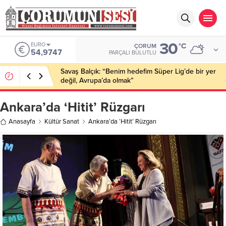
30
EURO
°C
ÇORUM
54,9747
PARÇALI BULUTLU
Savaş Balçık: “Benim hedefim Süper Lig’de bir yer
değil, Avrupa’da olmak”
Ankara’da ‘Hitit’ Rüzgarı
Anasayfa
Kültür Sanat
Ankara’da ‘Hitit’ Rüzgarı