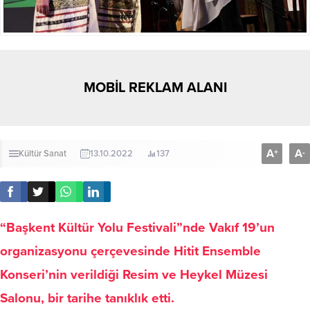
MOBİL REKLAM ALANI
A
A
+
-
Kültür Sanat
13.10.2022
137
“Başkent Kültür Yolu Festivali”nde Vakıf 19’un
organizasyonu çerçevesinde Hitit Ensemble
Konseri’nin verildiği Resim ve Heykel Müzesi
Salonu, bir tarihe tanıklık etti.