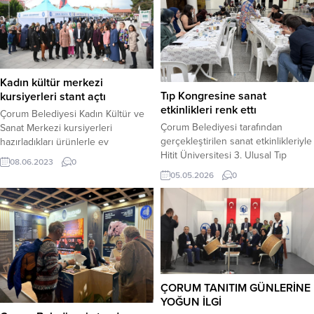
Kadın kültür merkezi
Tıp Kongresine sanat
kursiyerleri stant açtı
etkinlikleri renk ettı
Çorum Belediyesi Kadın Kültür ve
Çorum Belediyesi tarafından
Sanat Merkezi kursiyerleri
gerçekleştirilen sanat etkinlikleriyle
hazırladıkları ürünlerle ev
Hitit Üniversitesi 3. Ulusal Tıp
ekonomisine katkı sağlıyor.
08.06.2023
0
Öğrenci Kongresi’ne renk
Kadınlar, el emeği ürünlerini Çorum
05.05.2026
0
katıldı.Hitit Üniversitesi 3. Ulusal Tıp
Belediyesi tarafından saat kulesi
Öğrenci Kongresi kapsamında,
önüne kurulan stantlarda hem
Çorum Belediyesi kültür ve sanatı
sergiliyor hem de satışını
bilimle buluşturan özel bir etkinlik
yapıyor.Çorum Belediyesi, Kadın
programına imza attı. Kongre
Kültür ve Sanat Merkezleri’nde
süresince düzenlenen atölye
açtığı kurslarla kadınların el
çalışmaları, katılımcılara hem
becerilerini geliştirirken istihdama
akademik yoğunluklarına kısa bir
ve ekonomiye de katkı
ÇORUM TANITIM GÜNLERİNE
mola verme hem de...
oluşturuyor....
YOĞUN İLGİ