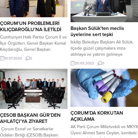
ÇORUM’UN PROBLEMLERİ
Başkan Sülük’ten meclis
KILIÇDAROĞLU’NA İLETİLDİ
üyelerine sert tepki
Cumhuriyet Halk Partisi Çorum İl ve
İskilip Belediye Başkanı Ali Sülük,
İlçe Örgütleri, Genel Başkan Kemal
ilçede güzel çalışmalara imza
Kılıçdaroğlu, Genel Başkan
atılmaya ve yatırım gelmeye
Yardımcıları, bazı belediye
10.07.2020
0
başladığı andan itibaren iftiraların
başkanları ve bürokratları ziyaret
20.03.2022
0
ayyuka çıkmaya başladığını
etti. CHP İl Başkanı Mehmet
söyledi.Belediye Başkanı Ali Sülük,
Tahtasız, Merkez İlçe Başkanı Ulaş
düzenlediği basın toplantısıyla son
Tokgöz, İlçe Başkanları ve İl-İlçe
günlerde belediye ve şahsına
Yönetim Kurulu Üyeleri, Ankara
yönelik suçlamalara cevap verdi.
ziyareti düzenleyerek partinin üst
Meclis üyelerini sert sözlerle
düzey yetkilileri ile görüştü. CHP
eleştiren Başkan Sülük, belediye
Çorum...
ve şahsına yönelik suçlamalarda
ÇORUM’DA KORKUTAN
ÇESOB BAŞKANI GÜR’DEN
bulunan meclis...
AÇIKLAMA
AHLATÇI’YA ZİYARET
AK Parti Çorum Milletvekili ve MKYK
Çorum Esnaf ve Sanatkarlar
Üyesi Ahmet Sami Ceylan, kentteki
Odaları Birliği (ÇESOB) Başkanı