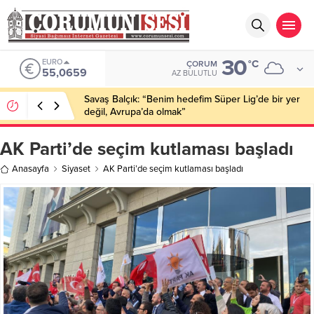
30
EURO
°C
ÇORUM
55,0659
AZ BULUTLU
Savaş Balçık: “Benim hedefim Süper Lig’de bir yer
değil, Avrupa’da olmak”
AK Parti’de seçim kutlaması başladı
Anasayfa
Siyaset
AK Parti’de seçim kutlaması başladı