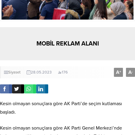
MOBİL REKLAM ALANI
A
A
+
-
Siyaset
28.05.2023
176
Kesin olmayan sonuçlara göre AK Parti’de seçim kutlaması
başladı.
Kesin olmayan sonuçlara göre AK Parti Genel Merkezi’nde