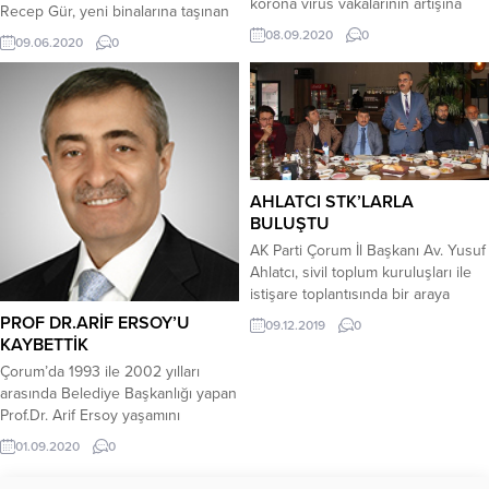
korona virüs vakalarının artışına
Recep Gür, yeni binalarına taşınan
dikkat çekerek, “Kurallara uymadan
AK Parti İl Başkanı Av. Yusuf
08.09.2020
0
09.06.2020
0
devam edersek maalesef Hitit
Ahlatcı’ya hayırlı olsun ziyaretinde
Üniversitesi Erol Olçok Eğitim ve
bulundu.Beraberinde Birlik
Araştırma Hastanesi bize
Yönetim Kurulu üyeleri ve esnaf
yetmeyecek. Çorum iyiye gitmiyor.
odası başkanlarıyla birlikte ziyaret
Türkiye’de en çok vakası olan ilk 3
ettiği AK Parti İl Binası’nda İl
il arasına girmek için adeta koşuyor.
Başkanı Av. Yusuf Ahlatcı’yla bir
Bu çok...
süre görüşen ÇESOB Başkanı
AHLATCI STK’LARLA
Recep...
BULUŞTU
AK Parti Çorum İl Başkanı Av. Yusuf
Ahlatcı, sivil toplum kuruluşları ile
istişare toplantısında bir araya
geldi.
PROF DR.ARİF ERSOY’U
09.12.2019
0
KAYBETTİK
Çorum’da 1993 ile 2002 yılları
arasında Belediye Başkanlığı yapan
Prof.Dr. Arif Ersoy yaşamını
yitirdi.Ankara’da tedavi gördüğü
01.09.2020
0
özel bir hastanede; kalp
yetmezliğinden bu akşam 21:15