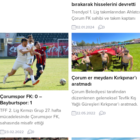
bırakarak hisselerini devretti
Trendyol 1. Lig takımlarından Ahlatcı
Çorum FK sahibi ve takım kaptanı
Murat Yıldırım, hem futbolu
02.01.2024
0
bıraktığını, hem de şirket hisselerini
devrettiğini açıkladı.Çorum FK
Kaptanı Murat Yıldırım, yaptığı
açıklamada takımdan ayrıldığını
açıkladı. Yıldırım sosyal medya
hesabından yaptığı açıklam, “Sevgili
Çorumlular, 1.5 yıl önce zor
zamanlarda, hayalimiz olan
Çorum er meydanı Kırkpınar’ı
şampiyonluk serüveninde
aratmadı
memleketimizin takımı...
Çorum Belediyesi tarafından
Çorumspor FK: 0 –
düzenlenen geleneksel Tevfik Kış
Bayburtspor: 1
Yağlı Güreşleri Kırkpınar’ı aratmadı.
TFF 2. Lig Kırmızı Grup 27. hafta
Güreşlerde Serhat Gökmen
22.05.2022
0
mücadelesinde Çorumspor FK,
başpehlivan oldu.Dr. Turhan
sahasında misafir ettiği
Kılıçcıoğlu Stadyumu’nda yapılan
Bayburtspor’a 1-0 mağlup oldu.
yağlı güreş müsabakaları büyük ilgi
23.02.2022
0
Stat: Çorum ŞehirHakemler:
gördü. Güreşleri izlemeye gelen