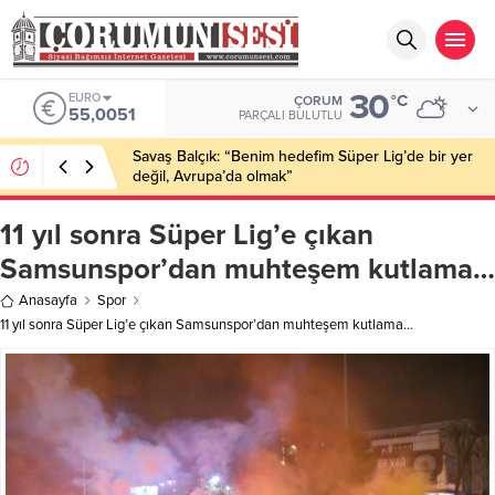
30
EURO
°C
ÇORUM
55,0051
PARÇALI BULUTLU
Savaş Balçık: “Benim hedefim Süper Lig’de bir yer
değil, Avrupa’da olmak”
11 yıl sonra Süper Lig’e çıkan
Samsunspor’dan muhteşem kutlama…
Anasayfa
Spor
11 yıl sonra Süper Lig’e çıkan Samsunspor’dan muhteşem kutlama…