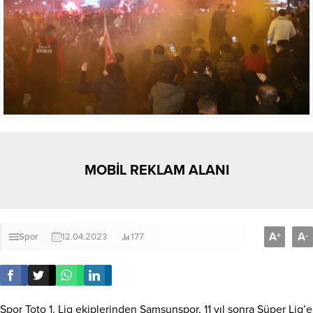
MOBİL REKLAM ALANI
A
A
+
-
Spor
12.04.2023
177
Spor Toto 1. Lig ekiplerinden Samsunspor, 11 yıl sonra Süper Lig’e