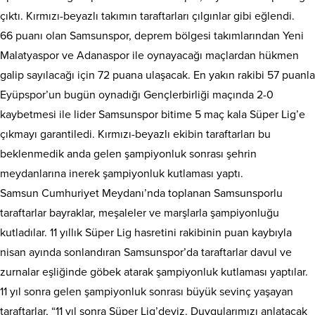
çıktı. Kırmızı-beyazlı takımın taraftarları çılgınlar gibi eğlendi.
66 puanı olan Samsunspor, deprem bölgesi takımlarından Yeni
Malatyaspor ve Adanaspor ile oynayacağı maçlardan hükmen
galip sayılacağı için 72 puana ulaşacak. En yakın rakibi 57 puanla
Eyüpspor’un bugün oynadığı Gençlerbirliği maçında 2-0
kaybetmesi ile lider Samsunspor bitime 5 maç kala Süper Lig’e
çıkmayı garantiledi. Kırmızı-beyazlı ekibin taraftarları bu
beklenmedik anda gelen şampiyonluk sonrası şehrin
meydanlarına inerek şampiyonluk kutlaması yaptı.
Samsun Cumhuriyet Meydanı’nda toplanan Samsunsporlu
taraftarlar bayraklar, meşaleler ve marşlarla şampiyonluğu
kutladılar. 11 yıllık Süper Lig hasretini rakibinin puan kaybıyla
nisan ayında sonlandıran Samsunspor’da taraftarlar davul ve
zurnalar eşliğinde göbek atarak şampiyonluk kutlaması yaptılar.
11 yıl sonra gelen şampiyonluk sonrası büyük sevinç yaşayan
taraftarlar, “11 yıl sonra Süper Lig’deyiz. Duygularımızı anlatacak