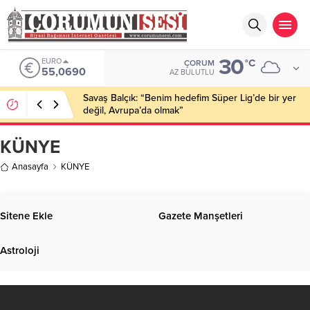
30
EURO
°C
ÇORUM
55,0690
AZ BULUTLU
Savaş Balçık: “Benim hedefim Süper Lig’de bir yer
değil, Avrupa’da olmak”
KÜNYE
Anasayfa
KÜNYE
Sitene Ekle
Gazete Manşetleri
Astroloji